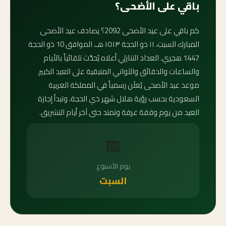
باقي على الأضحى؟
كم باقي على عيد الأضحى 2092؟ يصادف عيد الأضحى
المبارك السبت، ١١ ذو الحجة ١٥١٣ هـ، الموافق 10 ذو الحجة
1447 هجري. العداد التنازلي أعلاه يُحدَّث تلقائياً بالأيام
والساعات والدقائق والثواني المتبقية على العيد الكبير.
موعد عيد الأضحى يُعلَن رسمياً في المملكة العربية
السعودية بحسب رؤية هلال شهر ذي الحجة، وتبدأ إجازة
العيد من يوم وقفة عرفة وتمتد حتى آخر أيام التشريق.
📅
يوم الأسبوع
السبت