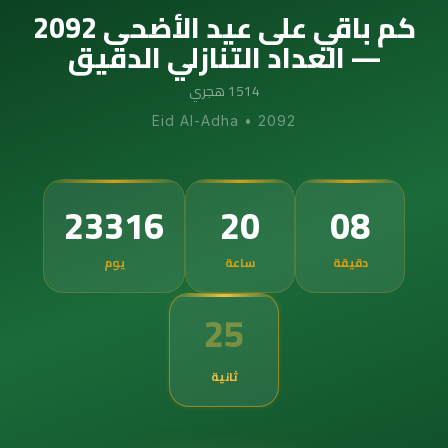
كم باقي على عيد الأضحى 2092
— العداد التنازلي الدقيق
1514 هجري
Eid Al-Adha
•
2092
23316
20
08
دقيقة
ساعة
يوم
24
ثانية