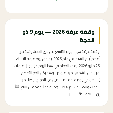
وقفة عرفة 2026 — يوم 9 ذو
الحجة
وقفة عرفة هي اليوم التاسع من ذي الحجة، وتُعدّ من
أعظم أيام السنة. في عام 2026، يوافق يوم عرفة الثلاثاء
26 مايو 2026. يقف الحجاج في هذا اليوم على جبل عرفات
من زوال الشمس حتى غروبها، وهو ركن الحج الأعظم.
يُستحب في يوم عرفة للمسلمين غير الحجاج الإكثار من
الدعاء والذكر وصيام هذا اليوم تطوعاً، فقد قال النبي ﷺ
إن صيامه يُكفّر سنتين.