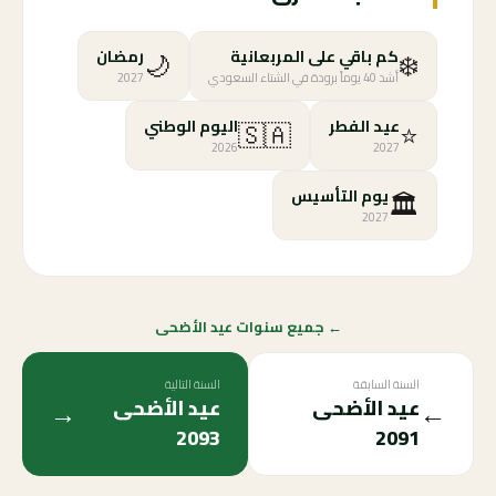
🌙
❄️
كم باقي على المربعانية
رمضان
أشد 40 يوماً برودة في الشتاء السعودي
2027
🇸🇦
⭐
عيد الفطر
اليوم الوطني
2026
2027
🏛️
يوم التأسيس
2027
← جميع سنوات عيد الأضحى
السنة السابقة
السنة التالية
→
←
عيد الأضحى
عيد الأضحى
2093
2091