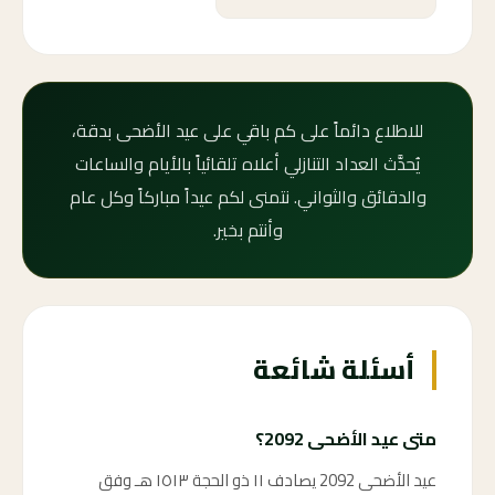
للاطلاع دائماً على كم باقي على عيد الأضحى بدقة،
يُحدَّث العداد التنازلي أعلاه تلقائياً بالأيام والساعات
والدقائق والثواني. نتمنى لكم عيداً مباركاً وكل عام
وأنتم بخير.
أسئلة شائعة
متى عيد الأضحى 2092؟
عيد الأضحى 2092 يصادف ١١ ذو الحجة ١٥١٣ هـ وفق