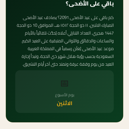
باقي على الأضحى؟
كم باقي على عيد الأضحى 2091؟ يصادف عيد الأضحى
المبارك الاثنين، ١١ ذو الحجة ١٥١٢ هـ، الموافق 10 ذو الحجة
1447 هجري. العداد التنازلي أعلاه يُحدَّث تلقائياً بالأيام
والساعات والدقائق والثواني المتبقية على العيد الكبير.
موعد عيد الأضحى يُعلَن رسمياً في المملكة العربية
السعودية بحسب رؤية هلال شهر ذي الحجة، وتبدأ إجازة
العيد من يوم وقفة عرفة وتمتد حتى آخر أيام التشريق.
📅
يوم الأسبوع
الاثنين