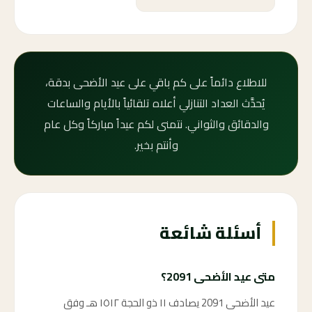
للاطلاع دائماً على كم باقي على عيد الأضحى بدقة،
يُحدَّث العداد التنازلي أعلاه تلقائياً بالأيام والساعات
والدقائق والثواني. نتمنى لكم عيداً مباركاً وكل عام
وأنتم بخير.
أسئلة شائعة
متى عيد الأضحى 2091؟
عيد الأضحى 2091 يصادف ١١ ذو الحجة ١٥١٢ هـ وفق