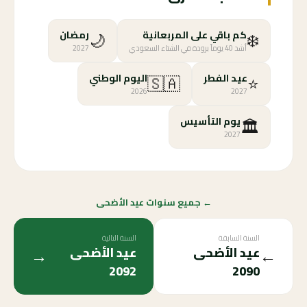
🌙
❄️
كم باقي على المربعانية
رمضان
أشد 40 يوماً برودة في الشتاء السعودي
2027
🇸🇦
⭐
عيد الفطر
اليوم الوطني
2026
2027
🏛️
يوم التأسيس
2027
← جميع سنوات عيد الأضحى
السنة السابقة
السنة التالية
→
←
عيد الأضحى
عيد الأضحى
2092
2090