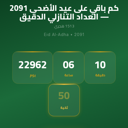
كم باقي على عيد الأضحى 2091
— العداد التنازلي الدقيق
1513 هجري
Eid Al-Adha
•
2091
22962
06
10
دقيقة
ساعة
يوم
49
ثانية