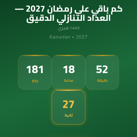
كم باقي على رمضان 2027 —
العداد التنازلي الدقيق
1449 هجري
Ramadan
•
2027
181
18
52
دقيقة
ساعة
يوم
26
ثانية