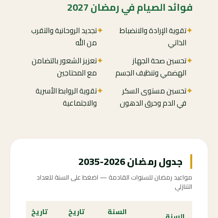
فوائد الصيام في رمضان 2027
✦
تقوية الإرادة والانضباط
✦
تجديد الروحانية والتقرب
الذاتي
من الله
✦
تحسين صحة الجهاز
✦
تعزيز الشعور بالتضامن
الهضمي وتنظيف الجسم
مع المحتاجين
✦
تحسين مستوى السكر
✦
تقوية الروابط الأسرية
في الدم وحرق الدهون
والاجتماعية
جدول رمضان 2026-2035
مواعيد رمضان للسنوات القادمة — اضغط على السنة للعداد
التنازلي
السنة
تاريخ
تاريخ
الع
السنة