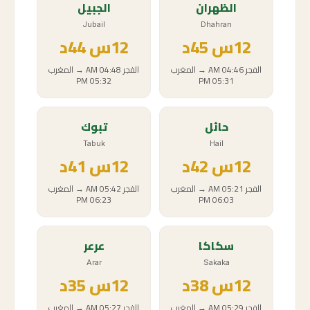
الظهران
الجبيل
Jubail
Dhahran
12
س
45د
12
س
44د
الفجر
04:46 AM
→
المغرب
الفجر
04:48 AM
→
المغرب
05:32 PM
05:31 PM
حائل
تبوك
Tabuk
Hail
12
س
42د
12
س
41د
الفجر
05:21 AM
→
المغرب
الفجر
05:42 AM
→
المغرب
06:23 PM
06:03 PM
سكاكا
عرعر
Arar
Sakaka
12
س
38د
12
س
35د
الفجر
05:29 AM
→
المغرب
الفجر
05:27 AM
→
المغرب