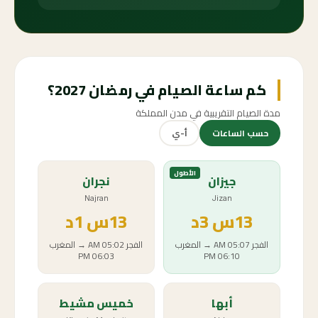
كم ساعة الصيام في رمضان 2027؟
مدة الصيام التقريبية في مدن المملكة
حسب الساعات
أ-ي
الأطول
جيزان
نجران
Najran
Jizan
13
س
3د
13
س
1د
الفجر
05:07 AM
→
المغرب
الفجر
05:02 AM
→
المغرب
06:03 PM
06:10 PM
أبها
خميس مشيط