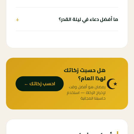
+
ما أفضل دعاء في ليلة القدر؟
هل حسبت زكاتك
☪️
لهذا العام؟
احسب زكاتك ←
رمضان هو أفضل وقت
لإخراج الزكاة — استخدم
حاسبتنا المجانية