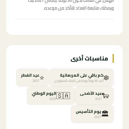
الهلال. في الغالب يكون 30 يوماً. رمضان 2027 يبدأ
ويمكنك متابعة العداد للتأكد من موعده.
مناسبات أخرى
⭐
❄️
كم باقي على المربعانية
عيد الفطر
أشد 40 يوماً برودة في الشتاء السعودي
2027
🇸🇦
🐑
عيد الأضحى
اليوم الوطني
2026
2027
🏛️
يوم التأسيس
2027