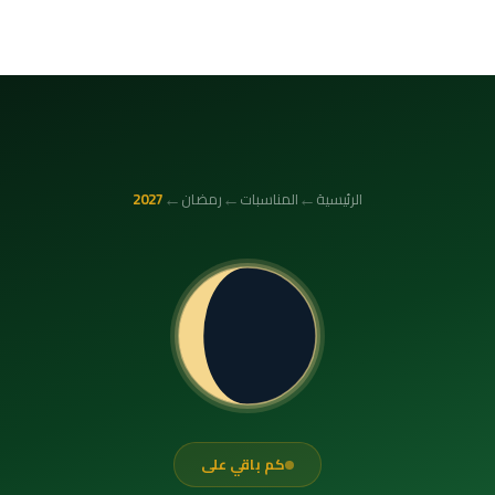
←
←
←
الرئيسية
المناسبات
رمضان
2027
كم باقي على