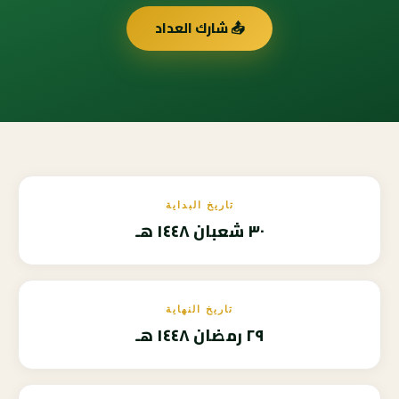
📤 شارك العداد
تاريخ البداية
٣٠ شعبان ١٤٤٨ هـ
تاريخ النهاية
٢٩ رمضان ١٤٤٨ هـ