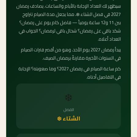
سيظهر لك العداد الإجابة بالأيام والساعات. يصادف رمضان
2027 في فصل الشتاء ❄️، مما يجعل مدة الصيام تتراوح
بين 11 و12 ساعة يومياً — فاضل كام يوم على رمضان؟
شكد باقي على رمضان؟ شحال باقي لرمضان؟ الجواب في
العداد أعلاه.
يبدأ رمضان 2027 يوم الأحد، وهو من أقصر فترات الصيام
في السنوات الأخيرة مقارنةً برمضان الصيف.
كم ساعة الصيام في رمضان 2027؟ وما صعوبته؟ الإجابة
في التفاصيل أدناه.
❄️
الفصل
الشتاء ❄️