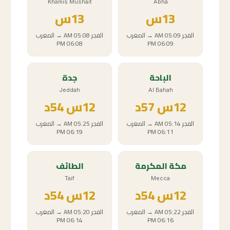
Khamis Mushait
Abha
13
س
13
س
الفجر
05:09 AM
→
المغرب
الفجر
05:08 AM
→
المغرب
06:08 PM
06:09 PM
الباحة
جدة
Jeddah
Al Bahah
12
س
57د
12
س
54د
الفجر
05:14 AM
→
المغرب
الفجر
05:25 AM
→
المغرب
06:19 PM
06:11 PM
مكة المكرمة
الطائف
Taif
Mecca
12
س
54د
12
س
54د
الفجر
05:22 AM
→
المغرب
الفجر
05:20 AM
→
المغرب
06:14 PM
06:16 PM