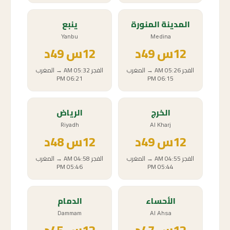
المدينة المنورة
ينبع
Yanbu
Medina
12
س
49د
12
س
49د
الفجر
05:26 AM
→
المغرب
الفجر
05:32 AM
→
المغرب
06:21 PM
06:15 PM
الخرج
الرياض
Riyadh
Al Kharj
12
س
49د
12
س
48د
الفجر
04:55 AM
→
المغرب
الفجر
04:58 AM
→
المغرب
05:46 PM
05:44 PM
الأحساء
الدمام
Dammam
Al Ahsa