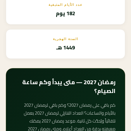
عدد الأيام المتبقية
182 يوم
السنة الهجرية
1449 هـ
رمضان 2027 — متى يبدأ وكم ساعة
الصيام؟
كم باقي على رمضان 2027؟ وكم باقي لرمضان 2027
بالأيام والساعات؟ العداد التنازلي لرمضان 2027 يعمل
تلقائياً ويُحدَّث كل ثانية. موعد رمضان 2027 يمكنك
معرفته بدقة من العداد أعلاه، ومتى رمضان 2027