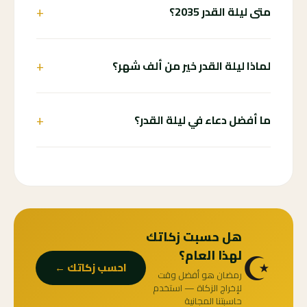
+
متى ليلة القدر 2035؟
+
لماذا ليلة القدر خير من ألف شهر؟
+
ما أفضل دعاء في ليلة القدر؟
هل حسبت زكاتك
☪️
لهذا العام؟
احسب زكاتك ←
رمضان هو أفضل وقت
لإخراج الزكاة — استخدم
حاسبتنا المجانية