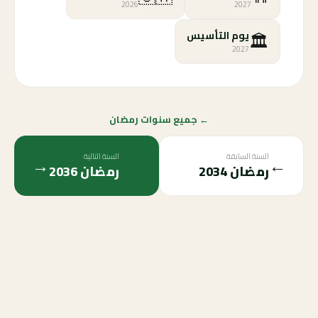
2026
2027
🏛️
يوم التأسيس
2027
← جميع سنوات رمضان
السنة السابقة
السنة التالية
→
←
رمضان
2034
رمضان
2036