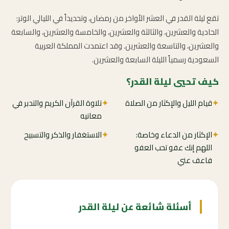
تقع ليلة القدر في العشر الأواخر من رمضان، وتحديداً في الليالي الوتر:
الحادية والعشرين، والثالثة والعشرين، والخامسة والعشرين، والسابعة
والعشرين، والتاسعة والعشرين. وقد اعتمدت المملكة العربية
السعودية رسمياً الليلة السابعة والعشرين.
كيف تحيي ليلة القدر؟
✦
قيام الليل والإكثار من الصلاة
✦
تلاوة القرآن الكريم والتدبر في
معانيه
✦
الإكثار من الدعاء وخاصة:
✦
الاستغفار والذكر والتسبيح
اللهم إنك عفو تحب العفو
فاعف عني
أسئلة شائعة عن ليلة القدر