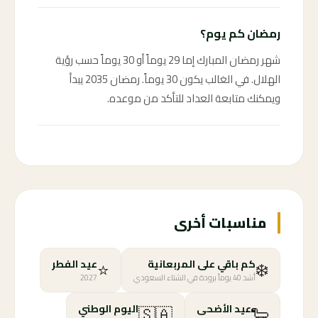
رمضان كم يوم؟
شهر رمضان المبارك إما 29 يوماً أو 30 يوماً حسب رؤية
الهلال. في الغالب يكون 30 يوماً. رمضان 2035 يبدأ
ويمكنك متابعة العداد للتأكد من موعده.
مناسبات أخرى
⭐
❄️
كم باقي على المربعانية
عيد الفطر
أشد 40 يوماً برودة في الشتاء السعودي
2027
🇸🇦
🐑
عيد الأضحى
اليوم الوطني