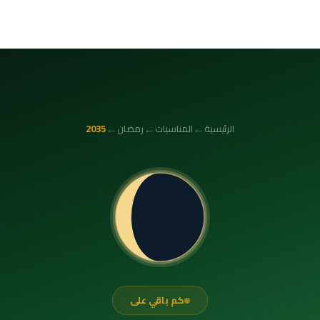
←
←
←
الرئيسية
المناسبات
رمضان
2035
كم باقي على