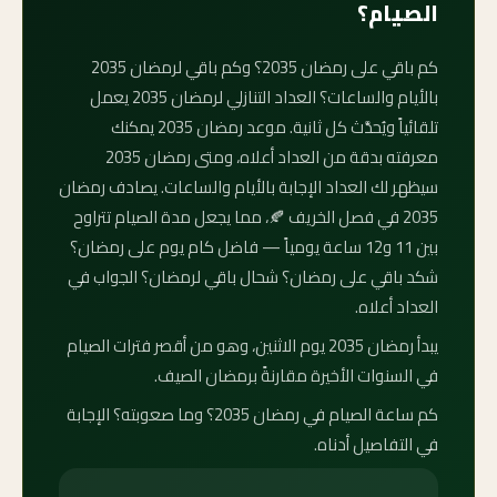
الصيام؟
كم باقي على رمضان 2035؟ وكم باقي لرمضان 2035
بالأيام والساعات؟ العداد التنازلي لرمضان 2035 يعمل
تلقائياً ويُحدَّث كل ثانية. موعد رمضان 2035 يمكنك
معرفته بدقة من العداد أعلاه، ومتى رمضان 2035
سيظهر لك العداد الإجابة بالأيام والساعات. يصادف رمضان
2035 في فصل الخريف 🍂، مما يجعل مدة الصيام تتراوح
بين 11 و12 ساعة يومياً — فاضل كام يوم على رمضان؟
شكد باقي على رمضان؟ شحال باقي لرمضان؟ الجواب في
العداد أعلاه.
يبدأ رمضان 2035 يوم الاثنين، وهو من أقصر فترات الصيام
في السنوات الأخيرة مقارنةً برمضان الصيف.
كم ساعة الصيام في رمضان 2035؟ وما صعوبته؟ الإجابة
في التفاصيل أدناه.