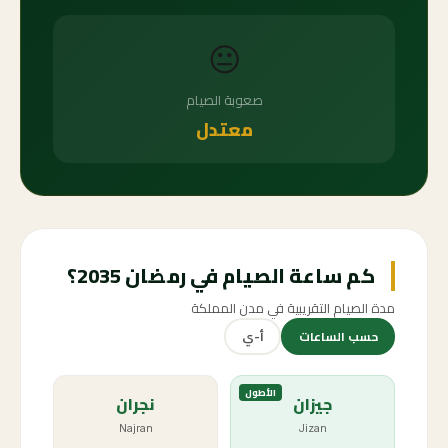
😐
صعوبة الصيام
معتدل
كم ساعة الصيام في رمضان 2035؟
مدة الصيام التقريبية في مدن المملكة
حسب الساعات
أ-ي
الأطول
جيزان
نجران
Najran
Jizan