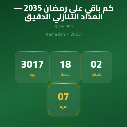
كم باقي على رمضان 2035 —
العداد التنازلي الدقيق
1457 هجري
Ramadan
•
2035
3017
18
02
دقيقة
ساعة
يوم
06
ثانية