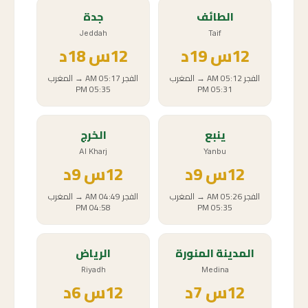
الطائف
جدة
Jeddah
Taif
12
س
19د
12
س
18د
الفجر
05:12 AM
→
المغرب
الفجر
05:17 AM
→
المغرب
05:35 PM
05:31 PM
ينبع
الخرج
Al Kharj
Yanbu
12
س
9د
12
س
9د
الفجر
05:26 AM
→
المغرب
الفجر
04:49 AM
→
المغرب
04:58 PM
05:35 PM
المدينة المنورة
الرياض
Riyadh
Medina
12
س
7د
12
س
6د