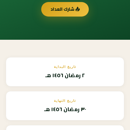
📤 شارك العداد
تاريخ البداية
٢ رمضان ١٤٥٦ هـ
تاريخ النهاية
٣٠ رمضان ١٤٥٦ هـ