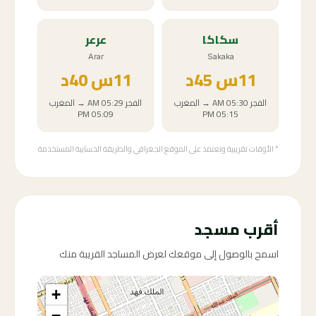
سكاكا
عرعر
Arar
Sakaka
11
س
45د
11
س
40د
الفجر
05:30 AM
→
المغرب
الفجر
05:29 AM
→
المغرب
05:09 PM
05:15 PM
* الأوقات تقريبية وتعتمد على الموقع الجغرافي والطريقة الحسابية المستخدمة
أقرب مسجد
اسمح بالوصول إلى موقعك لعرض المساجد القريبة منك
+
−