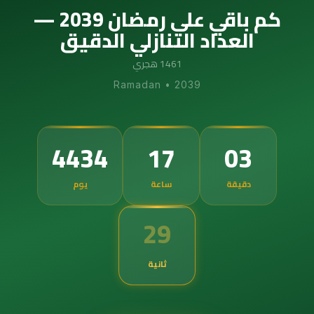
كم باقي على رمضان 2039 —
العداد التنازلي الدقيق
1461 هجري
Ramadan
•
2039
4434
17
03
دقيقة
ساعة
يوم
28
ثانية