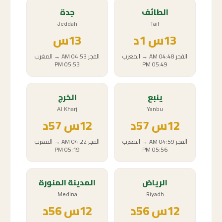
الطائف
جدة
Jeddah
Taif
13
س
1د
13
س
الفجر
04:48 AM
→
المغرب
الفجر
04:53 AM
→
المغرب
05:53 PM
05:49 PM
ينبع
الخرج
Al Kharj
Yanbu
12
س
57د
12
س
57د
الفجر
04:59 AM
→
المغرب
الفجر
04:22 AM
→
المغرب
05:19 PM
05:56 PM
الرياض
المدينة المنورة
Medina
Riyadh
12
س
56د
12
س
56د