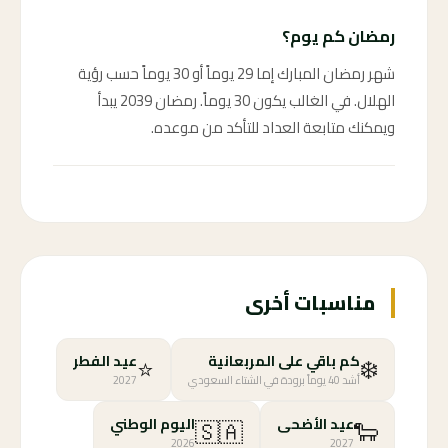
رمضان كم يوم؟
شهر رمضان المبارك إما 29 يوماً أو 30 يوماً حسب رؤية
الهلال. في الغالب يكون 30 يوماً. رمضان 2039 يبدأ
ويمكنك متابعة العداد للتأكد من موعده.
مناسبات أخرى
⭐
❄️
كم باقي على المربعانية
عيد الفطر
أشد 40 يوماً برودة في الشتاء السعودي
2027
🇸🇦
🐑
عيد الأضحى
اليوم الوطني
2026
2027