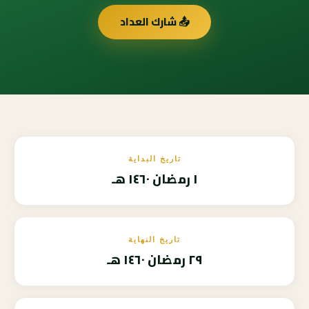
📤 شارك العداد
تاريخ البداية
١ رمضان ١٤٦٠ هـ
تاريخ النهاية
٢٩ رمضان ١٤٦٠ هـ