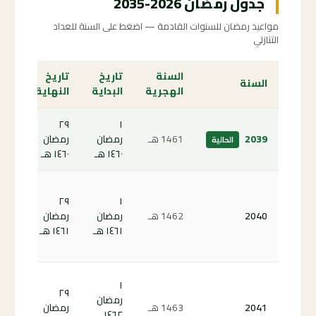
جدول رمضان 2026-2035
مواعيد رمضان للسنوات القادمة — اضغط على السنة للعداد
التنازلي
السنة
تاريخ
تاريخ
الع
السنة
الهجرية
البداية
النهاية
الت
٢٩
١
الص
2039
1461
هـ
رمضان
رمضان
الحالية
الحا
١٤٦٠ هـ
١٤٦٠ هـ
كم
٢٩
١
باق
2040
1462
هـ
رمضان
رمضان
على
١٤٦١ هـ
١٤٦١ هـ
رمض
40 ←
كم
١
٢٩
باق
رمضان
2041
1463
هـ
رمضان
على
١٤٦٢