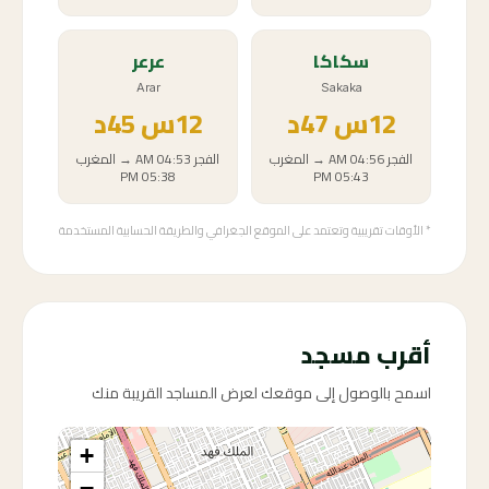
سكاكا
عرعر
Arar
Sakaka
12
س
47د
12
س
45د
الفجر
04:56 AM
→
المغرب
الفجر
04:53 AM
→
المغرب
05:38 PM
05:43 PM
* الأوقات تقريبية وتعتمد على الموقع الجغرافي والطريقة الحسابية المستخدمة
أقرب مسجد
اسمح بالوصول إلى موقعك لعرض المساجد القريبة منك
+
−