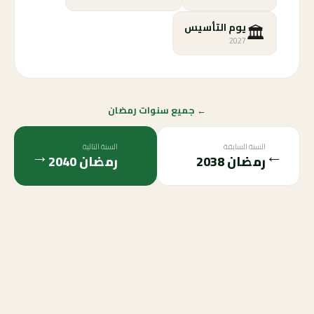
🏛️
يوم التأسيس
2027
← جميع سنوات رمضان
السنة السابقة
السنة التالية
→
←
رمضان
2038
رمضان
2040