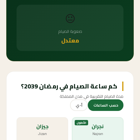
😐
صعوبة الصيام
معتدل
كم ساعة الصيام في رمضان 2039؟
مدة الصيام التقريبية في مدن المملكة
حسب الساعات
أ-ي
الأطول
نجران
جيزان
Jizan
Najran