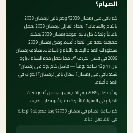
الصيام؟
كم باقي على رمضان 2039؟ وكم باقي لرمضان 2039
بالأيام والساعات؟ العداد التنازلي لرمضان 2039 يعمل
تلقائياً ويُحدَّث كل ثانية. موعد رمضان 2039 يمكنك
معرفته بدقة من العداد أعلاه، ومتى رمضان 2039
سيظهر لك العداد الإجابة بالأيام والساعات. يصادف رمضان
2039 في فصل الخريف 🍂، مما يجعل مدة الصيام تتراوح
بين 11 و12 ساعة يومياً — فاضل كام يوم على رمضان؟
شكد باقي على رمضان؟ شحال باقي لرمضان؟ الجواب في
العداد أعلاه.
يبدأ رمضان 2039 يوم الخميس، وهو من أقصر فترات
الصيام في السنوات الأخيرة مقارنةً برمضان الصيف.
كم ساعة الصيام في رمضان 2039؟ وما صعوبته؟ الإجابة
في التفاصيل أدناه.