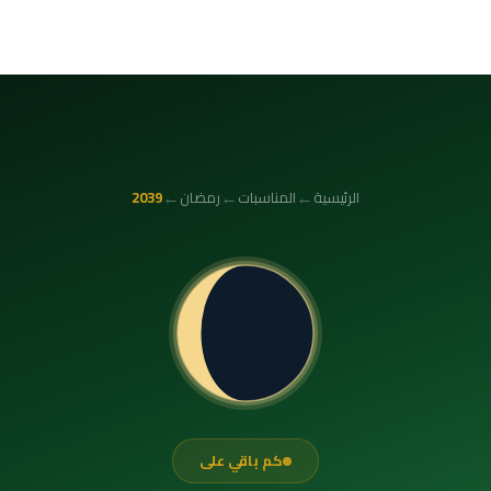
←
←
←
الرئيسية
المناسبات
رمضان
2039
كم باقي على