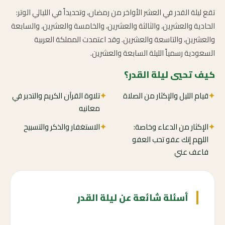
تقع ليلة القدر في العشر الأواخر من رمضان، وتحديداً في الليالي الوتر:
الحادية والعشرين، والثالثة والعشرين، والخامسة والعشرين، والسابعة
والعشرين، والتاسعة والعشرين. وقد اعتمدت المملكة العربية
السعودية رسمياً الليلة السابعة والعشرين.
كيف تحيي ليلة القدر؟
✦
قيام الليل والإكثار من الصلاة
✦
تلاوة القرآن الكريم والتدبر في
معانيه
✦
الإكثار من الدعاء وخاصة:
✦
الاستغفار والذكر والتسبيح
اللهم إنك عفو تحب العفو
فاعف عني
أسئلة شائعة عن ليلة القدر