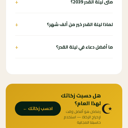
+
متى ليلة القدر 2039؟
+
لماذا ليلة القدر خير من ألف شهر؟
+
ما أفضل دعاء في ليلة القدر؟
هل حسبت زكاتك
☪️
لهذا العام؟
احسب زكاتك ←
رمضان هو أفضل وقت
لإخراج الزكاة — استخدم
حاسبتنا المجانية