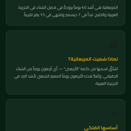
المربعانية هي أشد 40 يوماً برودةً في فصل الشتاء في الجزيرة
العربية والخليج. تبدأ في 7 ديسمبر وتنتهي في 15 يناير تقريباً.
📖
لماذا سُميت المربعانية؟
اشتُقَّ اسمها من كلمة "الأربعين" — أي أربعون يوماً من الشتاء
الحقيقي. وتُعدُّ هذه الأربعون يوماً المعيار الشعبي لأشد البرد في
الجزيرة العربية.
⭐
أساسها الفلكي