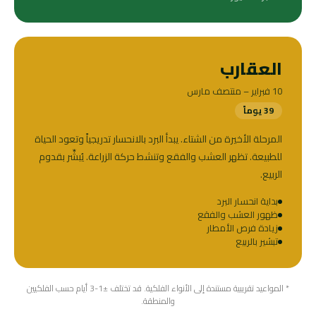
العقارب
10 فبراير – منتصف مارس
39 يوماً
المرحلة الأخيرة من الشتاء. يبدأ البرد بالانحسار تدريجياً وتعود الحياة
للطبيعة. تظهر العشب والفقع وتنشط حركة الزراعة. يُبشِّر بقدوم
الربيع.
بداية انحسار البرد
ظهور العشب والفقع
زيادة فرص الأمطار
تبشير بالربيع
* المواعيد تقريبية مستندة إلى الأنواء الفلكية. قد تختلف ±1-3 أيام حسب الفلكيين
والمنطقة.