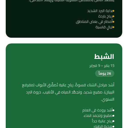
بداية البرد الشديد
رياح باردة
أمطار في بعض المناطق
ليالٍ قاسية
الشبط
15 يناير – 9 فبراير
26 يوماً
أشد مراحل الشتاء قسوةً. رياح عاتية تُصفِّق الأبواب (مقرقع
البيبان)، صقيع شديد، وتجمُّد المياه في الأنابيب. ذروة البرد
السنوي.
أشد برودة في العام
صقيع وتجمد الماء
رياح عاتية جداً
هجرة الطيور