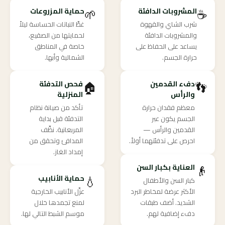
🌱
☕
المشروبات الدافئة
حماية المزروعات
شرب الشاي والقهوة
غطِّ النباتات الحساسة ليلاً
والمشروبات الدافئة
لحمايتها من الصقيع،
يساعد على الحفاظ على
خاصة في المناطق
حرارة الجسم.
الشمالية وأبها.
🏠
👣
دفء القدمين
فحص التدفئة
والرأس
المنزلية
معظم فقدان حرارة
تأكد من صيانة نظام
الجسم يكون عبر
التدفئة قبل بداية
القدمين والرأس —
المربعانية. نظِّف
احرص على تدفئتهما أولاً.
المدافئ وتحقق من
إمداد الغاز.
👴
العناية بكبار السن
💧
حماية الأنابيب
كبار السن والأطفال
الأكثر عرضة لمخاطر البرد
عزِّل الأنابيب الخارجية
الشديد. أضف طبقات
لمنع تجمدها خلال
دفء إضافية لهم.
موسم الشبط التالي لها.