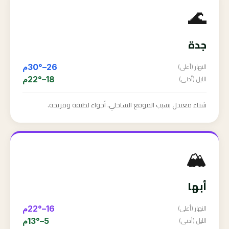
🌊
جدة
النهار (أعلى)
26–30°م
الليل (أدنى)
18–22°م
شتاء معتدل بسبب الموقع الساحلي. أجواء لطيفة ومريحة.
🏔️
أبها
النهار (أعلى)
16–22°م
الليل (أدنى)
5–13°م