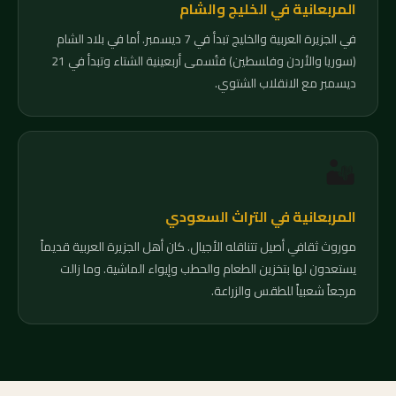
المربعانية في الخليج والشام
في الجزيرة العربية والخليج تبدأ في 7 ديسمبر. أما في بلاد الشام
(سوريا والأردن وفلسطين) فتُسمى أربعينية الشتاء وتبدأ في 21
ديسمبر مع الانقلاب الشتوي.
🏜️
المربعانية في التراث السعودي
موروث ثقافي أصيل تتناقله الأجيال. كان أهل الجزيرة العربية قديماً
يستعدون لها بتخزين الطعام والحطب وإيواء الماشية. وما زالت
مرجعاً شعبياً للطقس والزراعة.