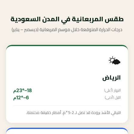
طقس المربعانية في المدن السعودية
درجات الحرارة المتوقعة خلال موسم المربعانية (ديسمبر – يناير)
🌤️
الرياض
النهار (أعلى)
18–23°م
الليل (أدنى)
6–12°م
الليالي الأشد برودة قد تصل لـ 2-5°م. أمطار خفيفة محتملة.