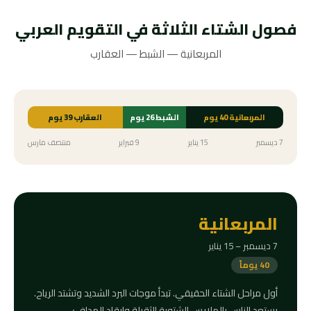
فصول الشتاء الثلاثة في التقويم العربي
المربعانية — الشبط — العقارب
المربعانية 40 يوم
الشبط 26 يوم
العقارب 39 يوم
7 ديسمبر
15 يناير
9 فبراير
منتصف مارس
المربعانية
7 ديسمبر – 15 يناير
40 يوماً
أول مراحل الشتاء الحقيقي. تبدأ موجات البرد الشديد وتشتد الرياح.
يستعد الناس بالملابس الشتوية الثقيلة وإيقاد المدافئ.