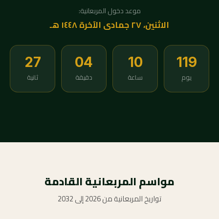
موعد دخول المربعانية:
الاثنين، ٢٧ جمادى الآخرة ١٤٤٨ هـ
26
04
10
119
يوم
ساعة
دقيقة
ثانية
مواسم المربعانية القادمة
تواريخ المربعانية من 2026 إلى 2032