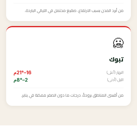
من أبرد المدن بسبب الارتفاع. صقيع محتمل في الليالي الباردة.
🥶
تبوك
النهار (أعلى)
16–21°م
الليل (أدنى)
2–8°م
من أقسى المناطق برودةً. درجات ما دون الصفر ممكنة في يناير.