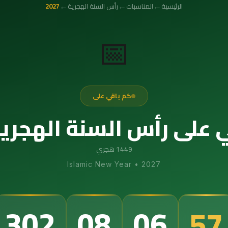
←
←
←
الرئيسية
المناسبات
رأس السنة الهجرية
2027
📅
كم باقي على
على رأس السنة الهجرية 027
1449 هجري
Islamic New Year
•
2027
302
08
06
56