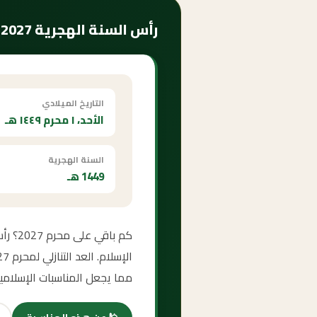
رأس السنة الهجرية 2027 — متى يبدأ وكم ساعة الصيام؟
التاريخ الميلادي
الأحد، ١ محرم ١٤٤٩ هـ
السنة الهجرية
1449 هـ
مما يجعل المناسبات الإسلامي