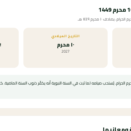
يصادف ١٠ محرم ١٤٤٩ هـ
التاريخ الميلادي
١٠ محرم
ي
2027
 الحرام. يُستحب صيامه لما ثبت في السنة النبوية أنه يكفّر ذنوب السنة الماضية. 
 ومعانيها