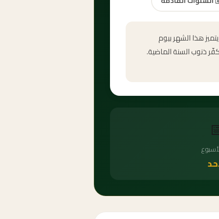
السنوات القادمة
🗓
شهر محرم الحرام هو أ
عاشوراء في اليوم العاشر

يوم ال
ال