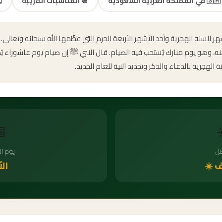
️
المناسبات القريبة
📆
في المملكة العربية السعودية
🇸🇦
ول أشهر السنة الهجرية وأحد الأشهر الأربعة الحرم التي عظّمها الله سبحانه و
 منه، وهو يوم مبارك يُستحب فيه الصيام. قال النبي ﷺ إن صيام يوم عاشوراء 
يحتفل المسلمون برأس السنة الهجرية بالدعاء والذكر

أسبوع
ال
أحد
الص