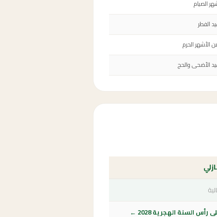
هر الصيام
د الفطر
ن الأشهر الحرم
يد الأضحى والحج
ازلي
لية
رأس السنة الهجرية 2028 ←