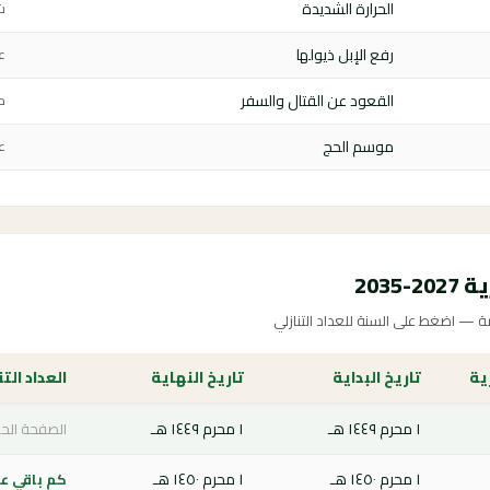
الحرارة الشديدة
ش
رفع الإبل ذيولها
عي
القعود عن القتال والسفر
م
موسم الحج
ع
203
ة — اضغط على السنة للعداد التنازلي
ية
تاريخ البداية
تاريخ النهاية
العداد التن
١ محرم ١٤٤٩ هـ
١ محرم ١٤٤٩ هـ
الصفحة الحا
١ محرم ١٤٥٠ هـ
١ محرم ١٤٥٠ هـ
كم باقي على 