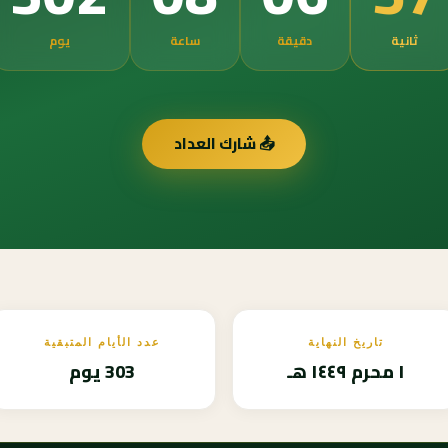
ثانية
دقيقة
ساعة
يوم
📤 شارك العداد
تاريخ النهاية
عدد الأيام المتبقية
١ محرم ١٤٤٩ هـ
303 يوم