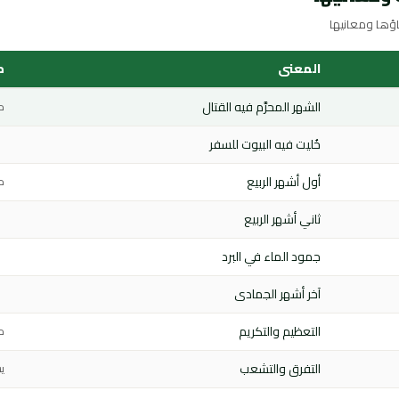
المعنى
م
الشهر المحرَّم فيه القتال
م
خُليت فيه البيوت للسفر
أول أشهر الربيع
م
ثاني أشهر الربيع
جمود الماء في البرد
آخر أشهر الجمادى
التعظيم والتكريم
م
التفرق والتشعب
ي