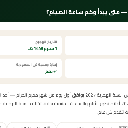
التاريخ الهجري
1 محرم 1449 هـ
إجازة رسمية في السعودية
✅ نعم
كم باقي على محرم 2027؟ رأس السنة الهجرية 2027 يوافق أول يوم من شهر محرم ا
ة تتقدم كل عام.