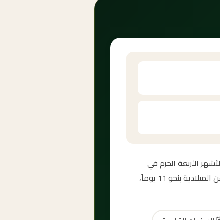
لحرام — أحد الأشهر الأربعة الحرم في
الإسلام. العد التنازلي لمحرم 2027 أعلاه يُظهر الأيام والساعات المتبقية بدقة. تختلف السنة الهجرية عن الميلادية بنحو 11 يوماً،