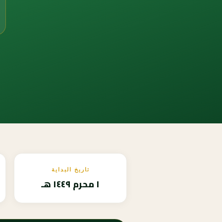
تاريخ البداية
١ محرم ١٤٤٩ هـ