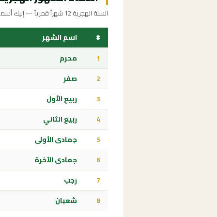
السنة الهجرية 12 شهراً قمرياً — إليك أسماؤها ومعانيها
#
اسم الشهر
1
محرم
2
صفر
3
ربيع الأول
4
ربيع الثاني
5
جمادى الأولى
6
جمادى الآخرة
7
رجب
8
شعبان