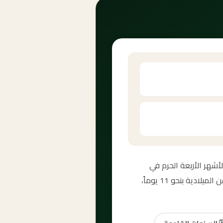
لحرام — أحد الأشهر الأربعة الحرم في
الإسلام. العد التنازلي لمحرم 2030 أعلاه يُظهر الأيام والساعات المتبقية بدقة. تختلف السنة الهجرية عن الميلادية بنحو 11 يوماً،