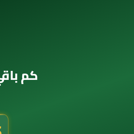
كم باقي 
5