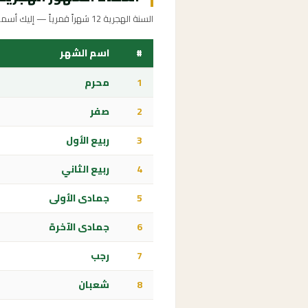
السنة الهجرية 12 شهراً قمرياً — إليك أسماؤها ومعانيها
#
اسم الشهر
1
محرم
2
صفر
3
ربيع الأول
4
ربيع الثاني
5
جمادى الأولى
6
جمادى الآخرة
7
رجب
8
شعبان