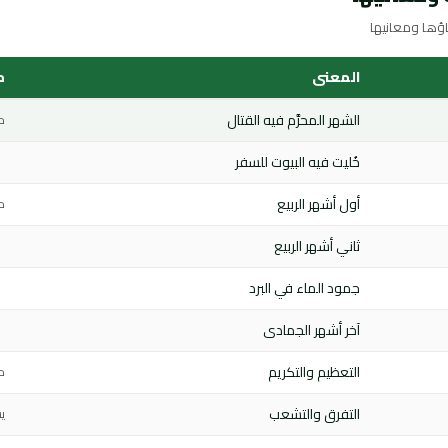
المعنى
م
الشهر المحرَّم فيه القتال
م
خُليت فيه البيوت للسفر
أول أشهر الربيع
م
ثاني أشهر الربيع
جمود الماء في البرد
آخر أشهر الجمادى
التعظيم والتكريم
م
التفرق والتشعب
ي