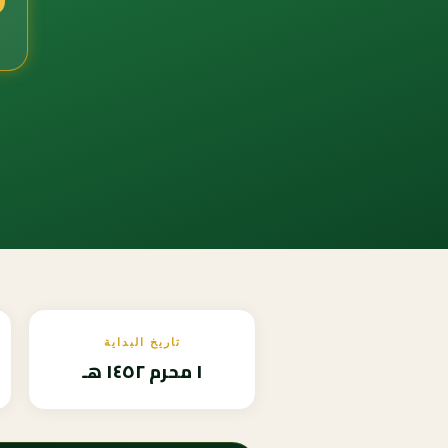
تاريخ البداية
١ محرم ١٤٥٢ هـ