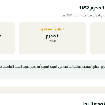
يصادف ١٠ محرم ١٤٥٢ هـ
التاريخ الميلادي
١٠ محرم
ي
2030
 الحرام. يُستحب صيامه لما ثبت في السنة النبوية أنه يكفّر ذنوب السنة الماضية. 
 ومعانيها