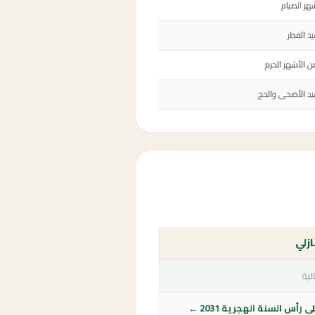
هر الصيام
د الفطر
ن الأشهر الحرم
يد الأضحى والحج
ازلي
لية
رأس السنة الهجرية 2031 ←