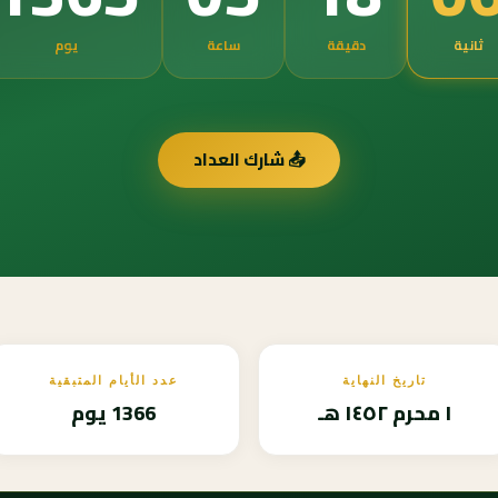
ثانية
دقيقة
ساعة
يوم
📤 شارك العداد
تاريخ النهاية
عدد الأيام المتبقية
١ محرم ١٤٥٢ هـ
1366 يوم