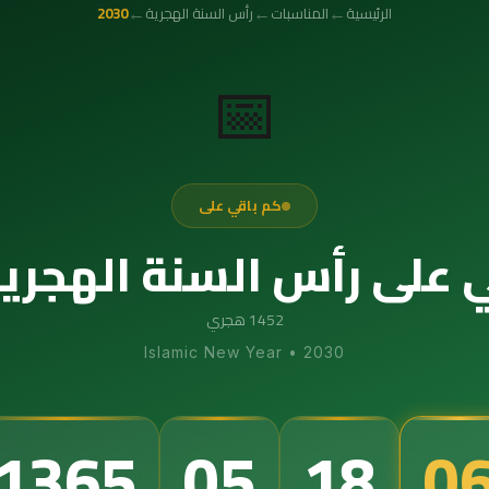
←
←
←
الرئيسية
المناسبات
رأس السنة الهجرية
2030
📅
كم باقي على
على رأس السنة الهجرية 030
1452 هجري
Islamic New Year
•
2030
1365
05
18
0