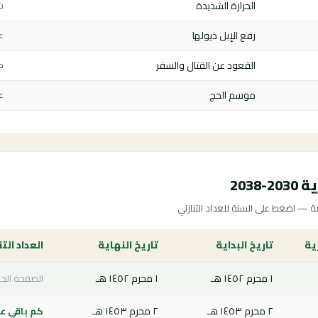
الحرارة الشديدة
ش
رفع الإبل ذيولها
عي
القعود عن القتال والسفر
م
موسم الحج
ع
203
ة — اضغط على السنة للعداد التنازلي
ية
تاريخ البداية
تاريخ النهاية
العداد التن
١ محرم ١٤٥٢ هـ
١ محرم ١٤٥٢ هـ
الصفحة الحا
٢ محرم ١٤٥٣ هـ
٢ محرم ١٤٥٣ هـ
كم باقي على 