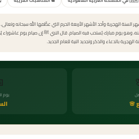
️
المناسبات القريبة
📆
في المملكة العربية السعودية
🇸🇦
ول أشهر السنة الهجرية وأحد الأشهر الأربعة الحرم التي عظّمها الله سبحانه و
 منه، وهو يوم مبارك يُستحب فيه الصيام. قال النبي ﷺ إن صيام يوم عاشوراء 
يحتفل المسلمون برأس السنة الهجرية بالدعاء والذكر

أسبوع
ال
سبت
الرب