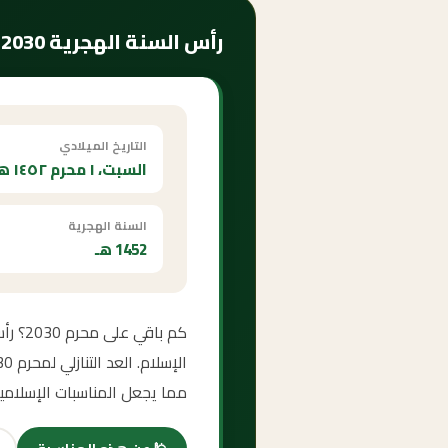
رأس السنة الهجرية 2030 — متى يبدأ وكم ساعة الصيام؟
التاريخ الميلادي
السبت، ١ محرم ١٤٥٢ هـ
السنة الهجرية
1452 هـ
مما يجعل المناسبات الإسلامي