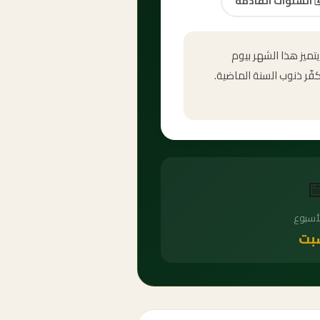
السنوات القادمة
🗓
شهر محرم الحرام هو أ
عاشوراء في اليوم العاشر

يوم ال
ال