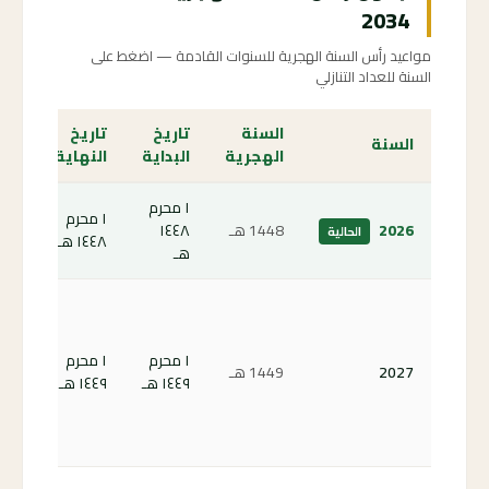
2034
مواعيد رأس السنة الهجرية للسنوات القادمة — اضغط على
السنة للعداد التنازلي
السنة
تاريخ
تاريخ
الع
السنة
الهجرية
البداية
النهاية
الت
١ محرم
١ محرم
الص
2026
1448 هـ
١٤٤٨
الحالية
١٤٤٨ هـ
الحا
هـ
كم
باق
على
١ محرم
١ محرم
2027
1449 هـ
رأس
١٤٤٩ هـ
١٤٤٩ هـ
الس
اله
27 ←