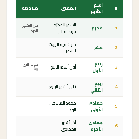
اسم
#
المعنى
ملاحظة
الشهر
الشهر المحرَّم
من الأشهر
1
محرم
فيه القتال
الحرم
خُليت فيه البيوت
2
صفر
للسفر
ربيع
مولد النبي
3
أول أشهر الربيع
الأول
ﷺ
ربيع
4
ثاني أشهر الربيع
الثاني
جمادى
جمود الماء في
5
الأولى
البرد
جمادى
آخر أشهر
6
الآخرة
الجمادى