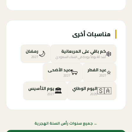
مناسبات أخرى
🌙
❄️
كم باقي على المربعانية
رمضان
أشد 40 يوماً برودة في الشتاء السعودي
2027
🐑
⭐
عيد الفطر
عيد الأضحى
2027
2027
🏛️
🇸🇦
اليوم الوطني
يوم التأسيس
2027
2026
← جميع سنوات رأس السنة الهجرية