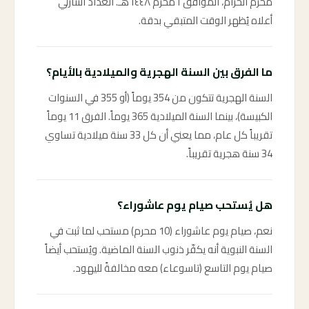
محرم الحرام، الموافق ١ محرم ١٤٤٨ هـ. العداد التنازلي
أعلاه يُظهر الوقت المتبقي بدقة.
ما الفرق بين السنة الهجرية والميلادية بالأيام؟
السنة الهجرية تتكون من 354 يوماً (أو 355 في السنوات
الكبيسة)، بينما السنة الميلادية 365 يوماً. الفرق 11 يوماً
تقريباً كل عام، مما يعني أن كل 33 سنة ميلادية تساوي
34 سنة هجرية تقريباً.
هل يُستحب صيام يوم عاشوراء؟
نعم، صيام يوم عاشوراء (10 محرم) مستحب لما ثبت في
السنة النبوية أنه يكفّر ذنوب السنة الماضية. ويُستحب أيضاً
صيام يوم التاسع (تاسوعاء) معه مخالفةً لليهود.