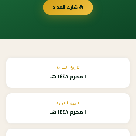
📤 شارك العداد
تاريخ البداية
١ محرم ١٤٤٨ هـ
تاريخ النهاية
١ محرم ١٤٤٨ هـ