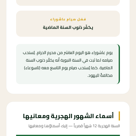
فضل صيام عاشوراء
يكفّر ذنوب السنة الماضية
يوم عاشوراء هو اليوم العاشر من محرم الحرام. يُستحب
صيامه لما ثبت في السنة النبوية أنه يكفّر ذنوب السنة
الماضية. كما يُستحب صيام يوم التاسع معه (تاسوعاء)
مخالفةً لليهود.
أسماء الشهور الهجرية ومعانيها
السنة الهجرية 12 شهراً قمرياً — إليك أسماؤها ومعانيها