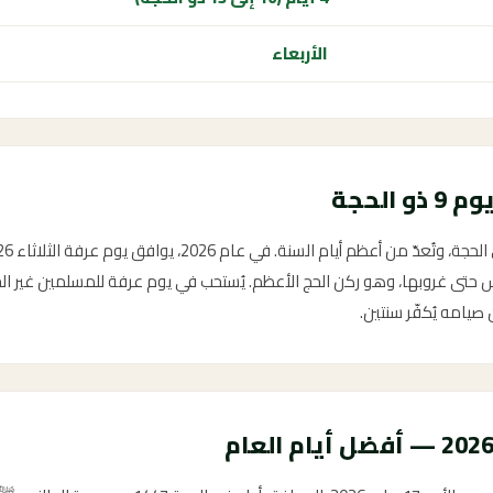
الأربعاء
تى غروبها، وهو ركن الحج الأعظم. يُستحب في يوم عرفة للمسلمين غير الحج
صيامه يُكفّر سنتين.