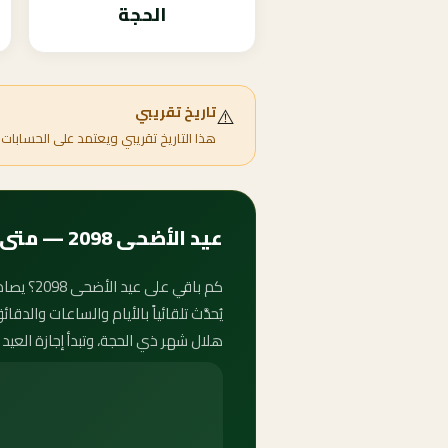
الحجة
⚠️
تاريخ تقريبي
هذا التاريخ تقريبي ويعتمد على الحسابات 
عيد الأضحى 2098 — متى يبدأ وكم باقي على الأضحى؟
يُحدَّث تلقائياً بالأيام والساعات والد
هلال شهر ذي الحجة، وتبدأ إجازة العيد