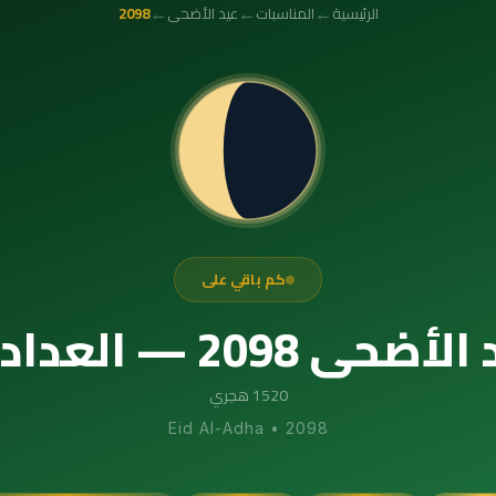
←
←
←
الرئيسية
المناسبات
عيد الأضحى
2098
كم باقي على
داد التنازلي الدقيق
1520 هجري
Eid Al-Adha
•
2098