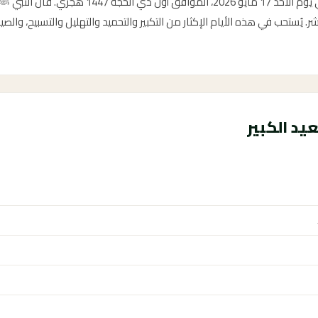
تبدأ العشر من ذي الحجة هذا العام في يوم الأحد 17 
ر. يُستحب في هذه الأيام الإكثار من التكبير والتحميد والتهليل والتسبيح، والص
يد الكبير