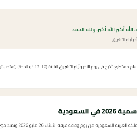
له، الله أكبر الله أكبر، ولله الحمد
خر أيام التشريق
الأضحية سنة مؤكدة عن النبي ﷺ لكل مسلم مستطيع. تُذبح في ي
ي السعودية
دية من يوم وقفة عرفة الثلاثاء 26 مايو 2026 وتمتد حتى السبت 30 مايو 2026.