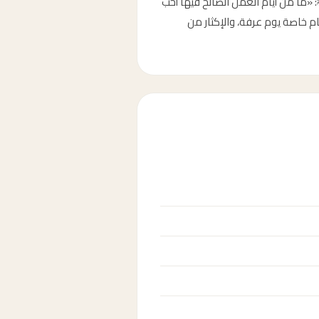
مايو 2026، الموافق أول ذي الحجة 1447 هجري. قال النبي ﷺ: «ما من أيام العمل الصالح فيها أحب
يام خاصة يوم عرفة، والإكثار من