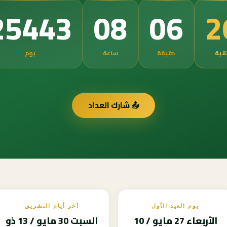
2
25443
08
06
انية
دقيقة
ساعة
يوم
📤 شارك العداد
يوم العيد الأول
آخر أيام التشريق
الأربعاء 27 مايو / 10
السبت 30 مايو / 13 ذو