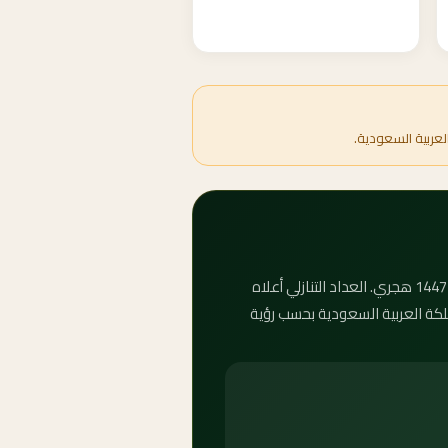
لعربية السعودية.
كم باقي على عيد الأضحى 2098؟ يصادف عيد الأضحى المبارك الخميس، ١١ ذو الحجة ١٥١٩ هـ، الموافق 10 ذو الحجة 1447 هجري. العداد التنازلي أعلاه
لمملكة العربية السعودية بحسب رؤية