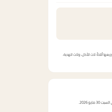
وم النحر وأيام التشريق الثلاثة (10-13 ذو الحجة). يُستحب توزيعها أثلاثاً: ثلث للأكل، وثلث للهدية،