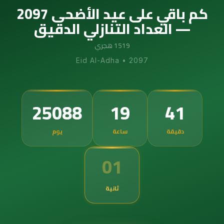
كم باقي على عيد الأضحى 2097
— العداد التنازلي الدقيق
1519 هجري
Eid Al-Adha
•
2097
25088
19
41
دقيقة
ساعة
يوم
00
ثانية