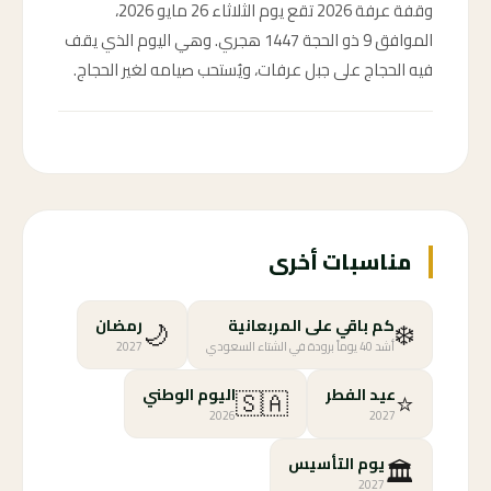
وقفة عرفة 2026 تقع يوم الثلاثاء 26 مايو 2026،
الموافق 9 ذو الحجة 1447 هجري. وهي اليوم الذي يقف
فيه الحجاج على جبل عرفات، ويُستحب صيامه لغير الحجاج.
مناسبات أخرى
🌙
❄️
كم باقي على المربعانية
رمضان
أشد 40 يوماً برودة في الشتاء السعودي
2027
🇸🇦
⭐
عيد الفطر
اليوم الوطني
2026
2027
🏛️
يوم التأسيس
2027