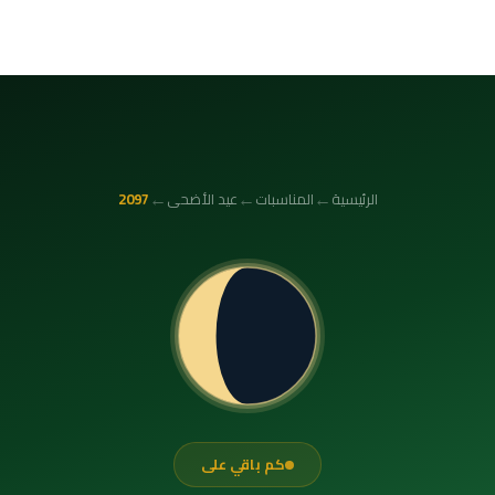
←
←
←
الرئيسية
المناسبات
عيد الأضحى
2097
كم باقي على