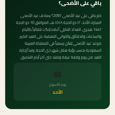
باقي على الأضحى؟
كم باقي على عيد الأضحى 2097؟ يصادف عيد الأضحى
المبارك الأحد، ١٢ ذو الحجة ١٥١٨ هـ، الموافق 10 ذو الحجة
1447 هجري. العداد التنازلي أعلاه يُحدَّث تلقائياً بالأيام
والساعات والدقائق والثواني المتبقية على العيد الكبير.
موعد عيد الأضحى يُعلَن رسمياً في المملكة العربية
السعودية بحسب رؤية هلال شهر ذي الحجة، وتبدأ إجازة
العيد من يوم وقفة عرفة وتمتد حتى آخر أيام التشريق.
📅
يوم الأسبوع
الأحد