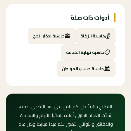
أدوات ذات صلة
🕋
💰
حاسبة الزكاة
حاسبة ادخار الحج
📋
حاسبة نهاية الخدمة
🏛️
حاسبة حساب المواطن
للاطلاع دائماً على كم باقي على عيد الأضحى بدقة،
يُحدَّث العداد التنازلي أعلاه تلقائياً بالأيام والساعات
والدقائق والثواني. نتمنى لكم عيداً مباركاً وكل عام