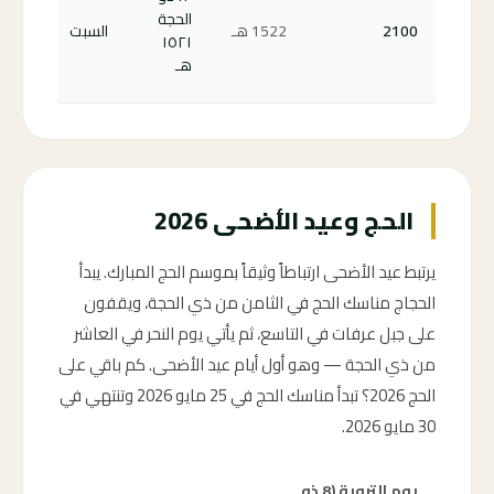
با
الحجة
2100
1522
هـ
السبت
على
١٥٢١
ال
هـ
0 ←
الحج وعيد الأضحى 2026
يرتبط عيد الأضحى ارتباطاً وثيقاً بموسم الحج المبارك. يبدأ
الحجاج مناسك الحج في الثامن من ذي الحجة، ويقفون
على جبل عرفات في التاسع، ثم يأتي يوم النحر في العاشر
من ذي الحجة — وهو أول أيام عيد الأضحى. كم باقي على
الحج 2026؟ تبدأ مناسك الحج في 25 مايو 2026 وتنتهي في
30 مايو 2026.
يوم التروية (8 ذو