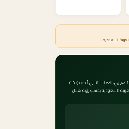
لعربية السعودية.
كم باقي على عيد الأضحى 2089؟ يصادف عيد الأضحى المبارك الأحد، ١٢ ذو الحجة ١٥١٠ هـ، الموافق 10 ذو الحجة 1447 هجري. العداد التنازلي أعلاه يُحدَّث
 العربية السعودية بحسب رؤية هلال