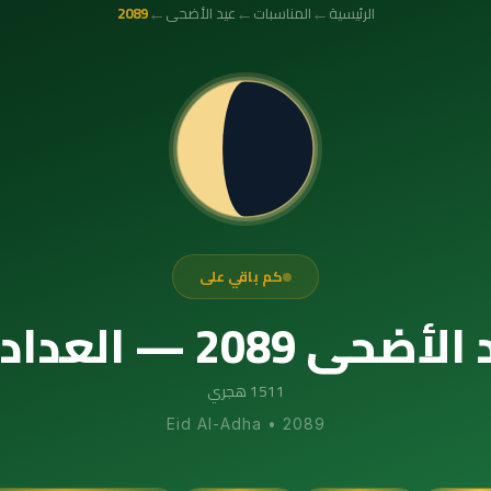
←
←
←
الرئيسية
المناسبات
عيد الأضحى
2089
كم باقي على
داد التنازلي الدقيق
1511 هجري
Eid Al-Adha
•
2089