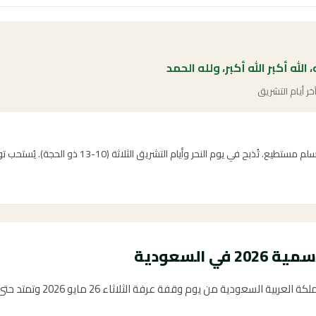
له، الله أكبر الله أكبر، ولله الحمد
خر أيام التشريق
الأضحية سنة مؤكدة عن النبي ﷺ لكل مسلم مستطيع. تُذبح في ي
ي السعودية
دية من يوم وقفة عرفة الثلاثاء 26 مايو 2026 وتمتد حتى السبت 30 مايو 2026.