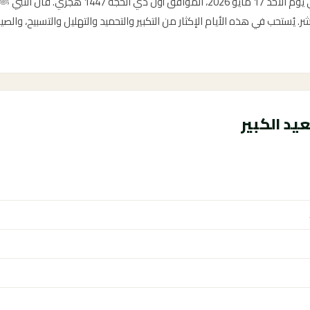
تبدأ العشر من ذي الحجة هذا العام في يوم الأحد 17 
ر. يُستحب في هذه الأيام الإكثار من التكبير والتحميد والتهليل والتسبيح، والص
يد الكبير