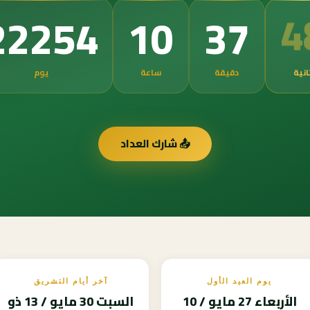
4
22254
10
37
انية
دقيقة
ساعة
يوم
📤 شارك العداد
يوم العيد الأول
آخر أيام التشريق
الأربعاء 27 مايو / 10
السبت 30 مايو / 13 ذو