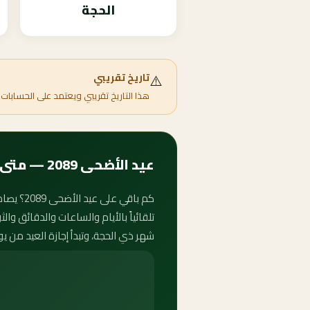
الحجة
⚠️
تاريخ تقريبي
هذا التاريخ تقريبي ويعتمد على الحسابات 
عيد الأضحى 2089 — متى يبدأ وكم باقي على الأضحى؟
تلقائياً بالأيام والساعات والدقائق وا
شهر ذي الحجة، وتبدأ إجازة العيد من ي