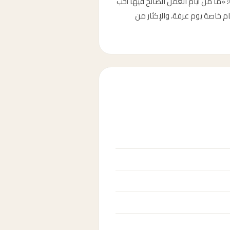
مايو 2026، الموافق أول ذي الحجة 1447 هجري. قال النبي ﷺ: «ما من أيام العمل الصالح فيها أحب
يام خاصة يوم عرفة، والإكثار من