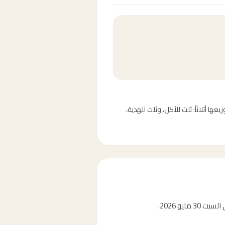
وم النحر وأيام التشريق الثلاثة (10-13 ذو الحجة). يُستحب توزيعها أثلاثاً: ثلث للأكل، وثلث للهدية،