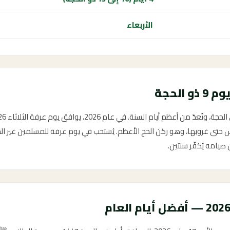
الأربعاء
تى غروبها، وهو ركن الحج الأعظم. يُستحب في يوم عرفة للمسلمين غير الحج
صيامه يُكفّر سنتين.