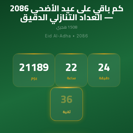
كم باقي على عيد الأضحى 2086
— العداد التنازلي الدقيق
1508 هجري
Eid Al-Adha
•
2086
21189
22
24
دقيقة
ساعة
يوم
35
ثانية