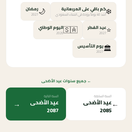
🌙
❄️
كم باقي على المربعانية
رمضان
أشد 40 يوماً برودة في الشتاء السعودي
2027
🇸🇦
⭐
عيد الفطر
اليوم الوطني
2026
2027
🏛️
يوم التأسيس
2027
← جميع سنوات عيد الأضحى
السنة السابقة
السنة التالية
→
←
عيد الأضحى
عيد الأضحى
2087
2085