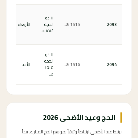
كم
١١ ذو
با
2093
1515
هـ
الحجة
الأربعاء
على
١٥١٤ هـ
ال
3 ←
كم
١١ ذو
با
الحجة
2094
1516
هـ
الأحد
على
١٥١٥
ال
هـ
4 ←
الحج وعيد الأضحى 2026
يرتبط عيد الأضحى ارتباطاً وثيقاً بموسم الحج المبارك. يبدأ