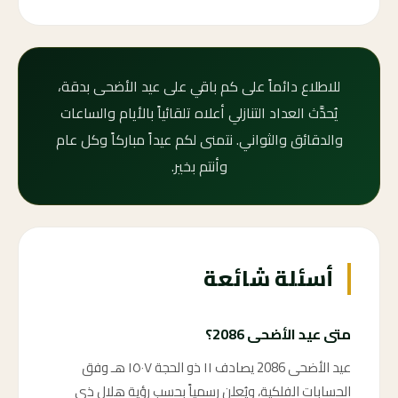
للاطلاع دائماً على كم باقي على عيد الأضحى بدقة،
يُحدَّث العداد التنازلي أعلاه تلقائياً بالأيام والساعات
والدقائق والثواني. نتمنى لكم عيداً مباركاً وكل عام
وأنتم بخير.
أسئلة شائعة
متى عيد الأضحى 2086؟
عيد الأضحى 2086 يصادف ١١ ذو الحجة ١٥٠٧ هـ وفق
الحسابات الفلكية، ويُعلن رسمياً بحسب رؤية هلال ذي