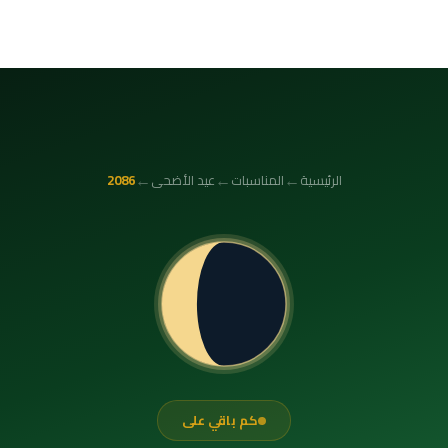
←
←
←
الرئيسية
المناسبات
عيد الأضحى
2086
كم باقي على