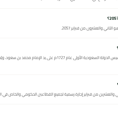
يوم التأسيس السعودي هو ذكرى تأسيس الدولة السعودية الأولى عام 1727م ع
 والعشرين من فبراير إجازة رسمية لجميع القطاعين الحكومي والخاص في ال