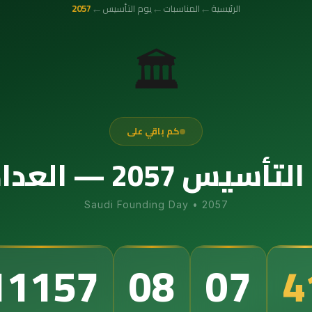
←
←
←
الرئيسية
المناسبات
يوم التأسيس
2057
🏛️
كم باقي على
عداد التنازلي الدقيق
Saudi Founding Day
•
2057
11157
08
07
3