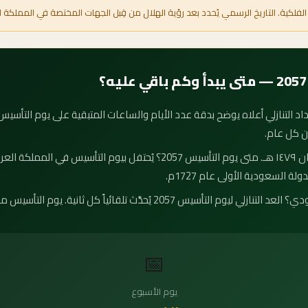
الفلكية. التاريخ الرسمي يُحدد بعد رؤية الهلال من قِبل الجهات المختصة في المملكة ا
ن كل عام.
موعد يوم التأسيس 2057 هو ١٨ شعبان ١٤٧٩ هـ. متى يوم التأسيس 2057؟ يُحتفل
لة السعودية الأولى عام 1727م.
كم يوم باقي على يوم التأسيس السعودي؟ العد التنازلي ليوم التأسيس 2057 يُحدَ
📅
يوم الأسبوع