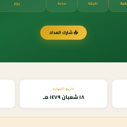
انية
دقيقة
ساعة
يوم
📤 شارك العداد
تاريخ النهاية
١٨ شعبان ١٤٧٩ هـ