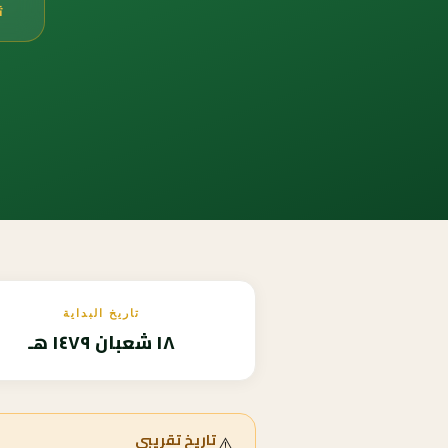
ث
تاريخ البداية
١٨ شعبان ١٤٧٩ هـ
⚠️
تاريخ تقريبي