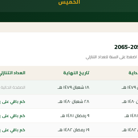
الخميس
غط على السنة للعداد التنازلي
داية
تاريخ النهاية
العداد التنازل
١٨ شعبان ١٤٧٩ هـ
الصفحة الحالية
٢٨ شعبان ١٤٨٠ هـ
كم باقي على يوم
٩ رمضان ١٤٨١ هـ
كم باقي على يوم
١٩ رمضان ١٤٨٢ هـ
كم باقي على يوم