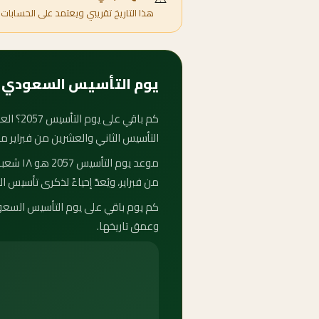
هذا التاريخ تقريبي ويعتمد على الحسابات 
يوم التأسيس السعودي 2057 — متى يبدأ وكم باقي عليه؟
التأسيس الثاني والعشرين من فبراير م
من فبراير، ويُعدّ إحياءً لذكرى تأسيس الدو
وعمق تاريخها.