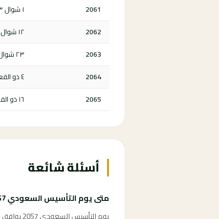
2061
١ شوال ١٤٨٣ هـ
2062
١٢ شوال ١٤٨٤ هـ
2063
٢٣ شوال ١٤٨٥ هـ
2064
٤ ذو القعدة ١٤٨٦ هـ
2065
١٦ ذو القعدة ١٤٨٧ هـ
أسئلة شائعة
متى يوم التأسيس السعودي 2057؟
يوم التأسيس السعودي 2057 يوافق الثاني والعشرين من فبراير 2057، وهو يوم إجازة رسمية في المملكة العربية السعودية.