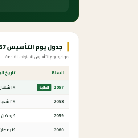
جدول يوم التأسيس 2057-2065
مواعيد يوم التأسيس للسنوات القادمة — اض
السنة
تاريخ الب
2057
١٨ شعبان ١٤٧٩ هـ
الحالية
2058
٢٨ شعبان ١٤٨٠ هـ
2059
٩ رمضان ١٤٨١ هـ
2060
١٩ رمضان ١٤٨٢ هـ