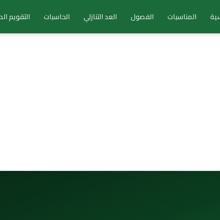
سية
المناسبات
الفصول
العد التنازلي
الحاسبات
التقويم ال