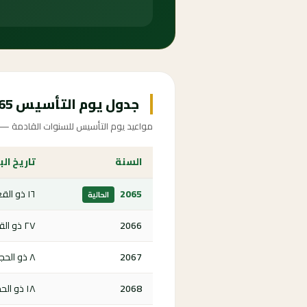
جدول يوم التأسيس 2065-2073
مواعيد يوم التأسيس للسنوات القادمة — اض
السنة
تاريخ الب
2065
١٦ ذو القعدة ١٤٨٧ هـ
الحالية
2066
٢٧ ذو القعدة ١٤٨٨ هـ
2067
٨ ذو الحجة ١٤٨٩ هـ
2068
١٨ ذو الحجة ١٤٩٠ هـ