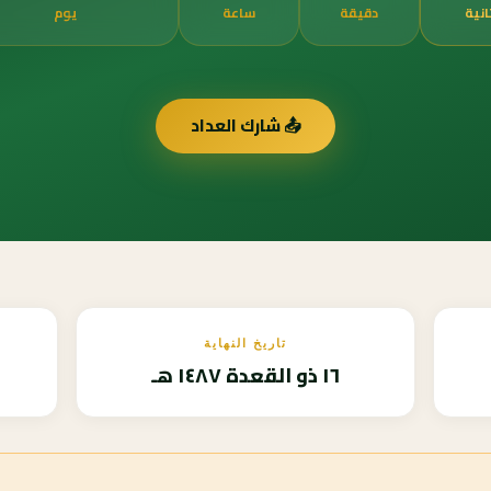
انية
دقيقة
ساعة
يوم
📤 شارك العداد
تاريخ النهاية
١٦ ذو القعدة ١٤٨٧ هـ