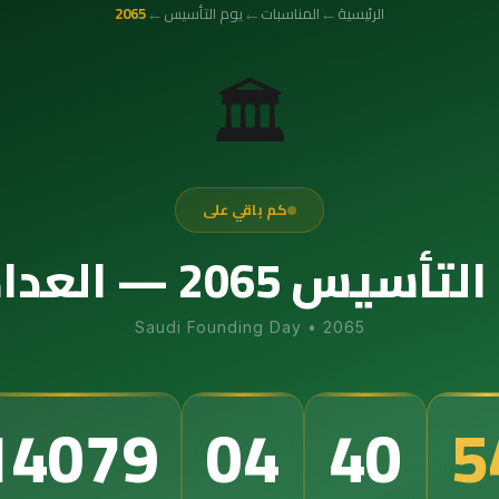
←
←
←
الرئيسية
المناسبات
يوم التأسيس
2065
🏛️
كم باقي على
عداد التنازلي الدقيق
Saudi Founding Day
•
2065
14079
04
40
5