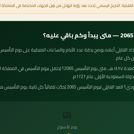
الفلكية. التاريخ الرسمي يُحدد بعد رؤية الهلال من قِبل الجهات المختصة في المملكة ا
ن كل عام.
موعد يوم التأسيس 2065 هو ١٦ ذو القعدة ١٤٨٧ هـ. متى يوم التأسيس 2065
لة السعودية الأولى عام 1727م.
كم يوم باقي على يوم التأسيس السعودي؟ العد التنازلي ليوم التأسيس 2065 يُحدَ
📅
يوم الأسبوع