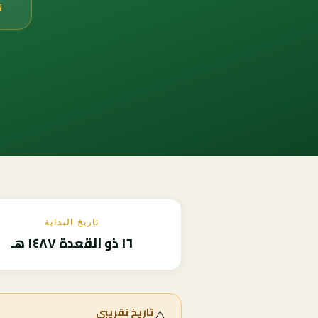
ث
تاريخ البداية
١٦ ذو القعدة ١٤٨٧ هـ
⚠️
تاريخ تقريبي