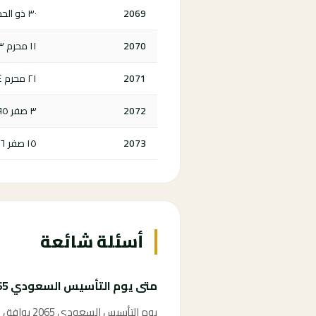
2069
٣٠ ذو الحجة ١٤٩١ هـ
2070
١١ محرم ١٤٩٣ هـ
2071
٢١ محرم ١٤٩٤ هـ
2072
٣ صفر ١٤٩٥ هـ
2073
١٥ صفر ١٤٩٦ هـ
أسئلة شائعة
متى يوم التأسيس السعودي 2065؟
يوم التأسيس السعودي 2065 يوافق الثاني والعشرين من فبراير 2065، وهو يوم إجازة رسمية في المملكة العربية السعودية.