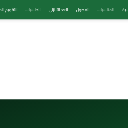
سية
المناسبات
الفصول
العد التنازلي
الحاسبات
التقويم ال