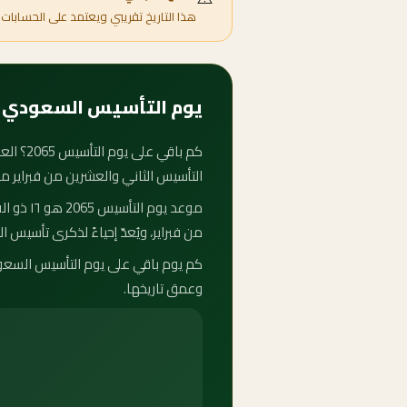
هذا التاريخ تقريبي ويعتمد على الحسابات 
يوم التأسيس السعودي 2065 — متى يبدأ وكم باقي عليه؟
التأسيس الثاني والعشرين من فبراير م
من فبراير، ويُعدّ إحياءً لذكرى تأسيس الدو
وعمق تاريخها.