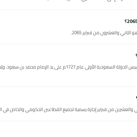
يوم التأسيس السعودي هو ذكرى تأسيس الدولة السعودية الأولى عام 1727م ع
 والعشرين من فبراير إجازة رسمية لجميع القطاعين الحكومي والخاص في ال