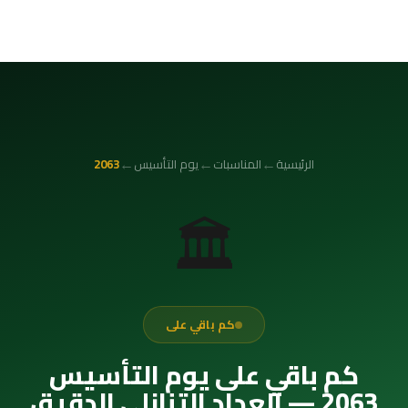
←
←
←
الرئيسية
المناسبات
يوم التأسيس
2063
🏛️
كم باقي على
كم باقي على يوم التأسيس
2063 — العداد التنازلي الدقيق