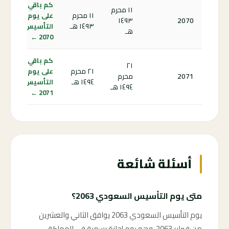
كم باقي
١١ محرم
١١ محرم
على يوم
١٤٩٣
2070
١٤٩٣ هـ
التأسيس
هـ
2070 ←
كم باقي
٢١
٢١ محرم
على يوم
2071
محرم
١٤٩٤ هـ
التأسيس
١٤٩٤ هـ
2071 ←
أسئلة شائعة
متى يوم التأسيس السعودي 2063؟
يوم التأسيس السعودي 2063 يوافق الثاني والعشرين
من فبراير 2063، وهو يوم إجازة رسمية في المملكة