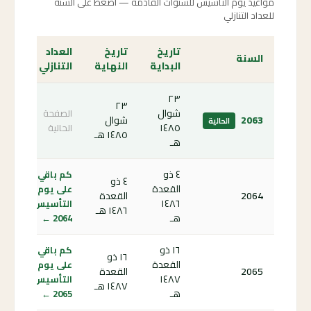
مواعيد يوم التأسيس للسنوات القادمة — اضغط على السنة
للعداد التنازلي
تاريخ
تاريخ
العداد
السنة
البداية
النهاية
التنازلي
٢٣
٢٣
شوال
الصفحة
2063
شوال
الحالية
١٤٨٥
الحالية
١٤٨٥ هـ
هـ
٤ ذو
كم باقي
٤ ذو
القعدة
على يوم
2064
القعدة
١٤٨٦
التأسيس
١٤٨٦ هـ
هـ
2064 ←
١٦ ذو
كم باقي
١٦ ذو
القعدة
على يوم
2065
القعدة
١٤٨٧
التأسيس
١٤٨٧ هـ
هـ
2065 ←