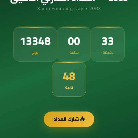
Saudi Founding Day
•
2063
13348
00
33
دقيقة
ساعة
يوم
47
ثانية
📤 شارك العداد