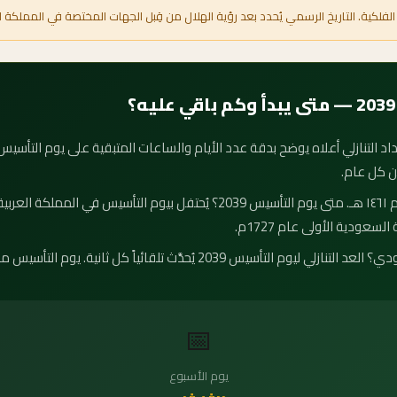
الفلكية. التاريخ الرسمي يُحدد بعد رؤية الهلال من قِبل الجهات المختصة في المملكة ا
ن كل عام.
موعد يوم التأسيس 2039 هو ٢٨ محرم ١٤٦١ هـ. متى يوم التأسيس 2039؟ يُحتفل 
لسعودية الأولى عام 1727م.
كم يوم باقي على يوم التأسيس السعودي؟ العد التنازلي ليوم التأسيس 2039 يُحدَ
📅
يوم الأسبوع