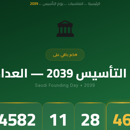
←
←
←
الرئيسية
المناسبات
يوم التأسيس
2039
🏛️
كم باقي على
عداد التنازلي الدقيق
Saudi Founding Day
•
2039
4582
11
28
4