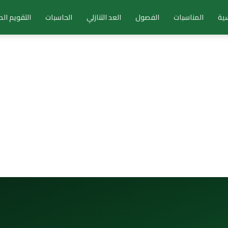
سية
المناسبات
الفصول
العد التنازلي
الحاسبات
التقويم ال