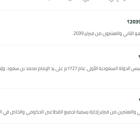
يوم التأسيس السعودي هو ذكرى تأسيس الدولة السعودية الأولى عام 1727م ع
 والعشرين من فبراير إجازة رسمية لجميع القطاعين الحكومي والخاص في ال