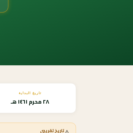
تاريخ البداية
٢٨ محرم ١٤٦١ هـ
⚠️
تاريخ تقريبي