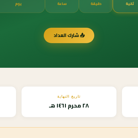
ثانية
دقيقة
ساعة
يوم
📤 شارك العداد
تاريخ النهاية
٢٨ محرم ١٤٦١ هـ