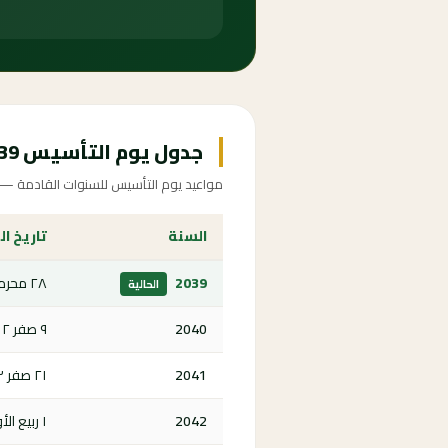
جدول يوم التأسيس 2039-2047
مواعيد يوم التأسيس للسنوات القادمة — اض
السنة
تاريخ ال
2039
٢٨ محرم ١٤٦١ هـ
الحالية
2040
٩ صفر ١٤٦٢ هـ
2041
٢١ صفر ١٤٦٣ هـ
2042
١ ربيع الأول ١٤٦٤ هـ