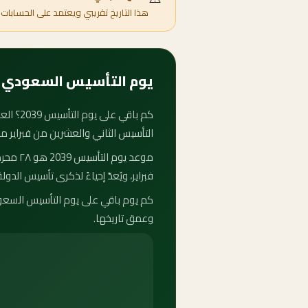
هذا التاريخ تقريبي ويعتمد على الحسابات 
يوم التأسيس السعودي 2039 — متى يبدأ وكم باقي عليه؟
التأسيس الثاني والعشرين من فبراير م
فبراير، ويُعدّ إحياءً لذكرى تأسيس الدولة ا
وعمق تاريخها.