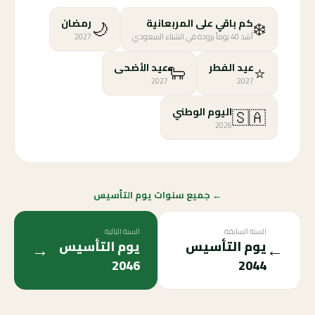
🌙
❄️
كم باقي على المربعانية
رمضان
أشد 40 يوماً برودة في الشتاء السعودي
2027
🐑
⭐
عيد الفطر
عيد الأضحى
2027
2027
🇸🇦
اليوم الوطني
2026
← جميع سنوات يوم التأسيس
السنة السابقة
السنة التالية
→
←
يوم التأسيس
يوم التأسيس
2046
2044