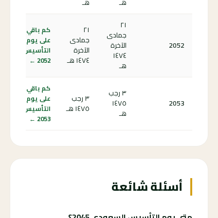
هـ
هـ
٢١
٢١
كم باقي
جمادى
جمادى
على يوم
2052
الآخرة
الآخرة
التأسيس
١٤٧٤
١٤٧٤ هـ
2052 ←
هـ
كم باقي
٣ رجب
٣ رجب
على يوم
١٤٧٥
2053
١٤٧٥ هـ
التأسيس
هـ
2053 ←
أسئلة شائعة
متى يوم التأسيس السعودي 2045؟