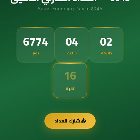
Saudi Founding Day
•
2045
6774
04
02
دقيقة
ساعة
يوم
15
ثانية
📤 شارك العداد