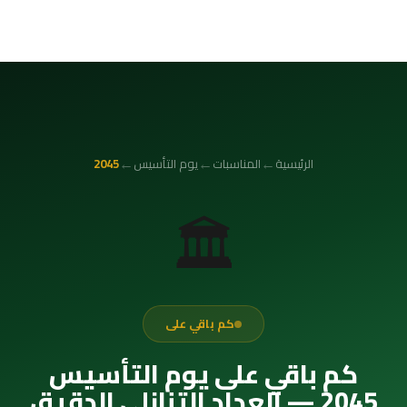
←
←
←
الرئيسية
المناسبات
يوم التأسيس
2045
🏛️
كم باقي على
كم باقي على يوم التأسيس
2045 — العداد التنازلي الدقيق