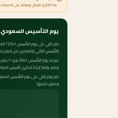
هذا التاريخ تقريبي ويعتمد على الحسابات 
يوم التأسيس السعودي 2041 — متى يبدأ وكم باقي عليه؟
التأسيس الثاني والعشرين من فبراير م
فبراير، ويُعدّ إحياءً لذكرى تأسيس الدولة ا
وعمق تاريخها.