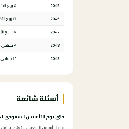
2045
٥ ربيع الآخر ١٤٦٧ هـ
2046
١٦ ربيع الآخر ١٤٦٨ هـ
2047
٢٧ ربيع الآخر ١٤٦٩ هـ
2048
٨ جمادى الأولى ١٤٧٠ هـ
2049
١٩ جمادى الأولى ١٤٧١ هـ
أسئلة شائعة
متى يوم التأسيس السعودي 2041؟
يوم التأسيس السعودي 2041 يوافق الثاني والعشرين من فبراير 2041، وهو يوم إجازة رسمية في المملكة العربية السعودية.