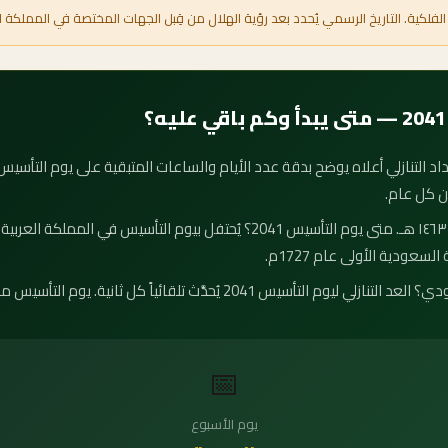
الفلكية. التاريخ الرسمي يُحدد بعد رؤية الهلال من قِبل الجهات المختصة في المملكة ا
ن كل عام.
موعد يوم التأسيس 2041 هو ٢١ صفر ١٤٦٣ هـ. متى يوم التأسيس 2041؟ يُحتفل بي
لسعودية الأولى عام 1727م.
كم يوم باقي على يوم التأسيس السعودي؟ العد التنازلي ليوم التأسيس 2041 يُحدَ
📅
يوم الأسبوع