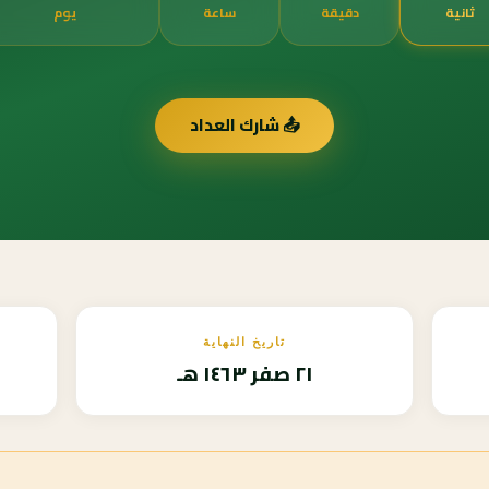
ثانية
دقيقة
ساعة
يوم
📤 شارك العداد
تاريخ النهاية
٢١ صفر ١٤٦٣ هـ