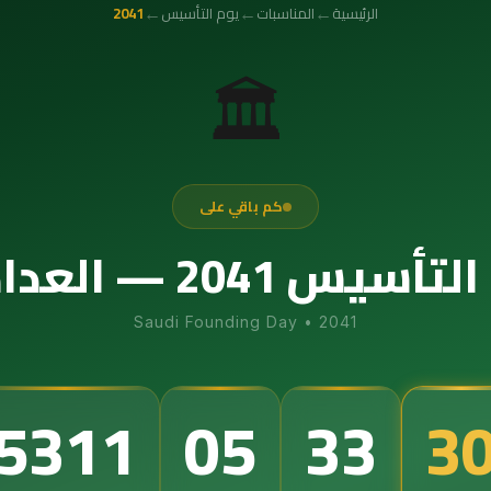
←
←
←
الرئيسية
المناسبات
يوم التأسيس
2041
🏛️
كم باقي على
عداد التنازلي الدقيق
Saudi Founding Day
•
2041
5311
05
33
2