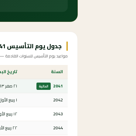
جدول يوم التأسيس 2041-2049
مواعيد يوم التأسيس للسنوات القادمة — اض
السنة
تاريخ البد
2041
٢١ صفر ١٤٦٣ هـ
الحالية
2042
١ ربيع الأول ١٤٦٤ هـ
2043
١٢ ربيع الأول ١٤٦٥ هـ
2044
٢٢ ربيع الأول ١٤٦٦ هـ