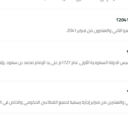
يوم التأسيس السعودي هو ذكرى تأسيس الدولة السعودية الأولى عام 1727م ع
 والعشرين من فبراير إجازة رسمية لجميع القطاعين الحكومي والخاص في ال