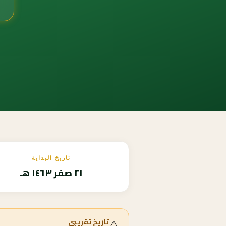
تاريخ البداية
٢١ صفر ١٤٦٣ هـ
⚠️
تاريخ تقريبي