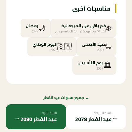
مناسبات أخرى
🌙
❄️
كم باقي على المربعانية
رمضان
أشد 40 يوماً برودة في الشتاء السعودي
2027
🇸🇦
🐑
عيد الأضحى
اليوم الوطني
2026
2027
🏛️
يوم التأسيس
2027
← جميع سنوات عيد الفطر
السنة السابقة
السنة التالية
→
←
عيد الفطر
2078
عيد الفطر
2080