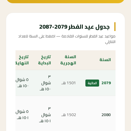
جدول عيد الفطر 2079-2087
مواعيد عيد الفطر للسنوات القادمة — اضغط على السنة للعداد
التنازلي
السنة
تاريخ
تاريخ
الع
السنة
الهجرية
البداية
النهاية
الت
٣
٥ شوال
الص
2079
1501 هـ
شوال
الحالية
١٥٠٠ هـ
الحا
١٥٠٠ هـ
كم
٣
باق
٥ شوال
2080
1502 هـ
شوال
على
١٥٠١ هـ
١٥٠١ هـ
الف
80 ←