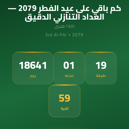
كم باقي على عيد الفطر 2079 —
العداد التنازلي الدقيق
1501 هجري
Eid Al-Fitr
•
2079
18641
01
19
دقيقة
ساعة
يوم
58
ثانية