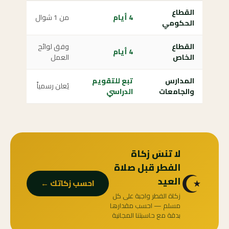
القطاع
4 أيام
من 1 شوال
الحكومي
القطاع
وفق لوائح
4 أيام
الخاص
العمل
المدارس
تبع للتقويم
يُعلن رسمياً
والجامعات
الدراسي
لا تنسَ زكاة
الفطر قبل صلاة
☪️
العيد
احسب زكاتك ←
زكاة الفطر واجبة على كل
مسلم — احسب مقدارها
بدقة مع حاسبتنا المجانية