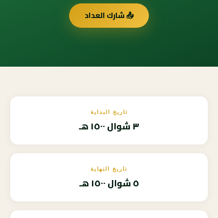
📤 شارك العداد
تاريخ البداية
٣ شوال ١٥٠٠ هـ
تاريخ النهاية
٥ شوال ١٥٠٠ هـ