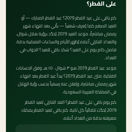
على الفطر؟
كم باقي على عيد الفطر 2079؟ عيد الفطر المبارك — أو
العيد الصغير كما يُعرف شعبياً — يأتي بعد انتهاء شهر
رمضان مباشرةً. موعد العيد 2079 يُحدَّد برؤية هلال شوال،
والعداد التنازلي أعلاه يُظهر الأيام والساعات المتبقية بدقة.
فاضل كام يوم على العيد؟ شكد باقي للعيد؟ الجواب في
العداد.
موعد عيد الفطر 2079 هو ٣ شوال ١٥٠٠ هـ وفق الحسابات
الفلكية. متى عيد الفطر 2079؟ يبدأ عيد الفطر بعد انتهاء
شهر رمضان مباشرة، ويُعلن عنه رسمياً بحسب رؤية الهلال
في المملكة العربية السعودية.
كم يوم باقي على عيد الفطر؟ العد التنازلي لعيد الفطر
2079 يُحدَّث تلقائياً كل ثانية. كم باقي لعيد الفطر يمكنك
معرفته بدقة من العداد أعلاه.