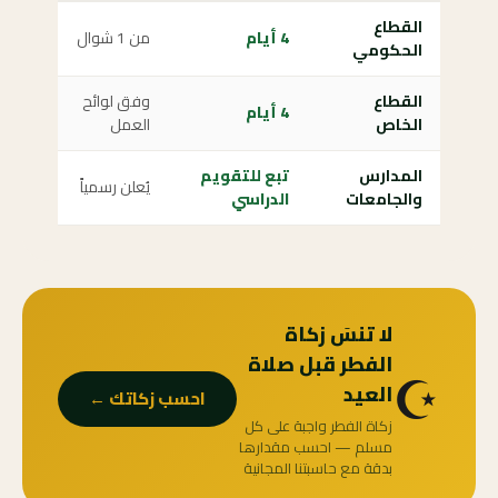
القطاع
4 أيام
من 1 شوال
الحكومي
القطاع
وفق لوائح
4 أيام
الخاص
العمل
المدارس
تبع للتقويم
يُعلن رسمياً
والجامعات
الدراسي
لا تنسَ زكاة
الفطر قبل صلاة
☪️
العيد
احسب زكاتك ←
زكاة الفطر واجبة على كل
مسلم — احسب مقدارها
بدقة مع حاسبتنا المجانية