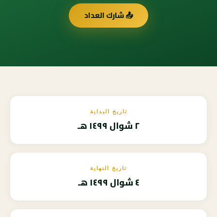
📤 شارك العداد
تاريخ البداية
٢ شوال ١٤٩٩ هـ
تاريخ النهاية
٤ شوال ١٤٩٩ هـ