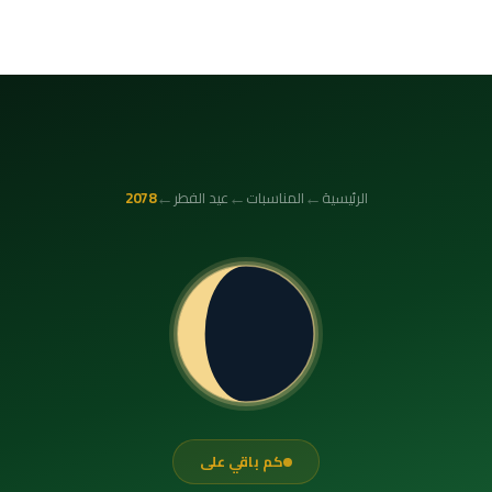
←
←
←
الرئيسية
المناسبات
عيد الفطر
2078
كم باقي على