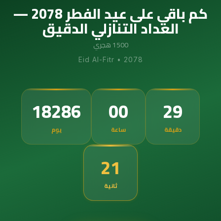
كم باقي على عيد الفطر 2078 —
العداد التنازلي الدقيق
1500 هجري
Eid Al-Fitr
•
2078
18286
00
29
دقيقة
ساعة
يوم
20
ثانية