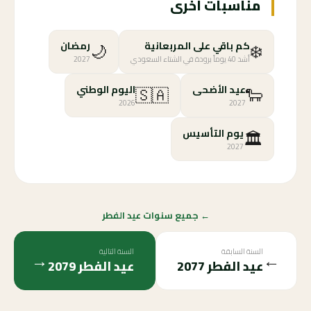
مناسبات أخرى
🌙
❄️
كم باقي على المربعانية
رمضان
أشد 40 يوماً برودة في الشتاء السعودي
2027
🇸🇦
🐑
عيد الأضحى
اليوم الوطني
2026
2027
🏛️
يوم التأسيس
2027
← جميع سنوات عيد الفطر
السنة السابقة
السنة التالية
→
←
عيد الفطر
2077
عيد الفطر
2079