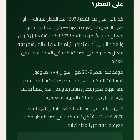
على الفطر؟
كم باقي على عيد الفطر 2078؟ عيد الفطر المبارك — أو
العيد الصغير كما يُعرف شعبياً — يأتي بعد انتهاء شهر
رمضان مباشرةً. موعد العيد 2078 يُحدَّد برؤية هلال شوال،
والعداد التنازلي أعلاه يُظهر الأيام والساعات المتبقية بدقة.
فاضل كام يوم على العيد؟ شكد باقي للعيد؟ الجواب في
العداد.
موعد عيد الفطر 2078 هو ٢ شوال ١٤٩٩ هـ وفق
الحسابات الفلكية. متى عيد الفطر 2078؟ يبدأ عيد الفطر
بعد انتهاء شهر رمضان مباشرة، ويُعلن عنه رسمياً بحسب
رؤية الهلال في المملكة العربية السعودية.
كم يوم باقي على عيد الفطر؟ العد التنازلي لعيد الفطر
2078 يُحدَّث تلقائياً كل ثانية. كم باقي لعيد الفطر يمكنك
معرفته بدقة من العداد أعلاه.