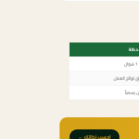
حظة
ل
 لوائح العمل
ن رسمياً
احسب زكاتك ←