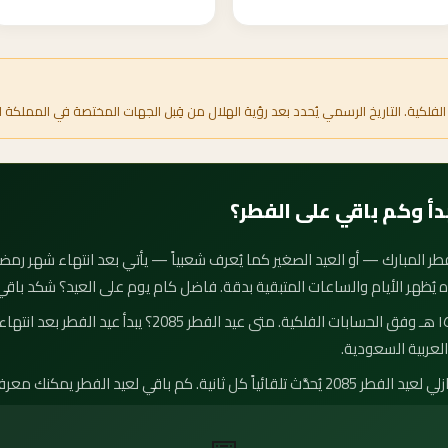
الفلكية. التاريخ الرسمي يُحدد بعد رؤية الهلال من قِبل الجهات المختصة في المملكة ا
اه يُظهر الأيام والساعات المتبقية بدقة. فاضل كام يوم على العيد؟ شكد باقي
موعد عيد الفطر 2085 هو ٢ شوال ١٥٠٦ هـ وفق الحسابات الفلكية. 
لعربية السعودية.
لفطر يمكنك معرفته بدقة من العداد أعلاه.