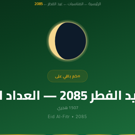
←
←
←
الرئيسية
المناسبات
عيد الفطر
2085
كم باقي على
اد التنازلي الدقيق
1507 هجري
Eid Al-Fitr
•
2085