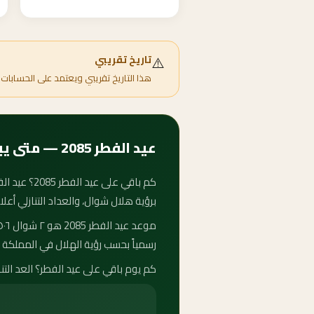
⚠️
تاريخ تقريبي
هذا التاريخ تقريبي ويعتمد على الحسابات 
عيد الفطر 2085 — متى يبدأ وكم باقي على الفطر؟
برؤية هلال شوال، والعداد التنازلي أعل
رسمياً بحسب رؤية الهلال في المملكة ا
كم يوم باقي على عيد الفطر؟ العد التنازلي لعيد الفطر 2085 يُحدَّث تلقائياً كل ثانية. كم باقي لعيد ا