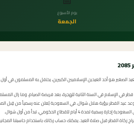
📅
يوم الأسبوع
الجمعة
2
لعيد الصغير هو أحد العيدين الإسلاميين الكبيرين، يحتفل به المسلمون في أول
د فطر في الإسلام في السنة الثانية للهجرة، بعد فريضة الصيام، وما زال المسل
موعد عيد الفطر برؤية هلال شوال. في السعودية يُعلن عنه رسمياً من قِبل المح
ازة رسمية لمدة 4 أيام للقطاع الحكومي، تبدأ من أول شوال.
راج زكاة الفطر قبل صلاة العيد. يمكنك حساب زكاتك باستخدام حاسبتنا المجانية