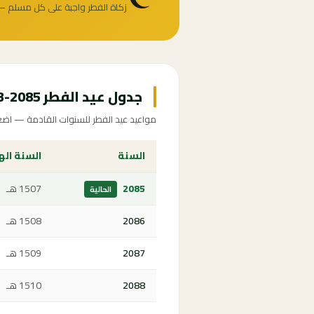
زكاة الفطر واجبة على كل مسلم —
جدول عيد الفطر 2085-2093
مواعيد عيد الفطر للسنوات القادمة — اضغط
السنة
السنة ال
2085
1507 هـ
الحالية
2086
1508 هـ
2087
1509 هـ
2088
1510 هـ