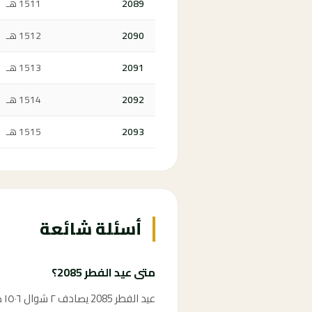
2089
1511 هـ
2090
1512 هـ
2091
1513 هـ
2092
1514 هـ
2093
1515 هـ
أسئلة شائعة
متى عيد الفطر 2085؟
عيد الفطر 2085 يصادف ٢ شوال ١٥٠٦ هـ وفق الحسابات الفلكية، ويُعلن رسمياً بحسب رؤية هلال شوال في المملكة العربية السعودية.