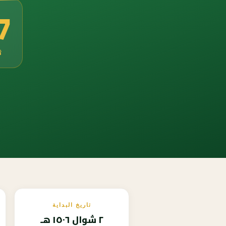
5
ث
تاريخ البداية
٢ شوال ١٥٠٦ هـ