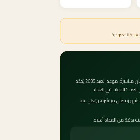
لعربية السعودية.
كم باقي على عيد الفطر 2085؟ عيد الفطر المبارك — أو العيد الصغير كما يُعرف شعبياً — يأتي بعد انتهاء شهر رمضان مباشرةً. موعد العيد 2085 يُحدَّد
 للعيد؟ الجواب في العداد.
متى عيد الفطر 2085؟ يبدأ عيد الفطر بعد انتهاء شهر رمضان مباشرة، ويُعلن عنه