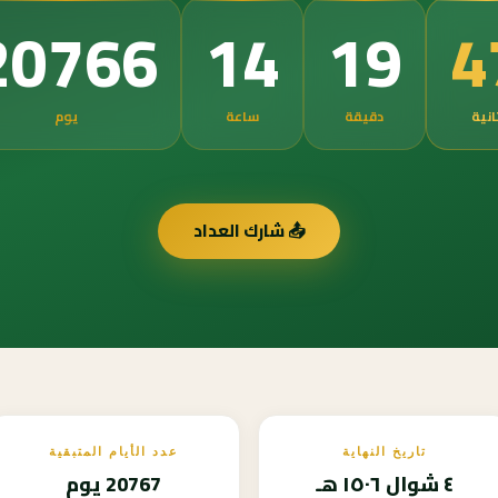
4
20766
14
19
انية
دقيقة
ساعة
يوم
📤 شارك العداد
تاريخ النهاية
عدد الأيام المتبقية
٤ شوال ١٥٠٦ هـ
20767 يوم