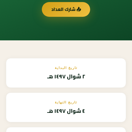
📤 شارك العداد
تاريخ البداية
٢ شوال ١٤٩٧ هـ
تاريخ النهاية
٤ شوال ١٤٩٧ هـ