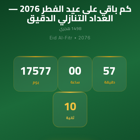
كم باقي على عيد الفطر 2076 —
العداد التنازلي الدقيق
1498 هجري
Eid Al-Fitr
•
2076
17577
00
57
دقيقة
ساعة
يوم
09
ثانية