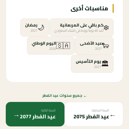
مناسبات أخرى
🌙
❄️
كم باقي على المربعانية
رمضان
أشد 40 يوماً برودة في الشتاء السعودي
2027
🇸🇦
🐑
عيد الأضحى
اليوم الوطني
2026
2027
🏛️
يوم التأسيس
2027
← جميع سنوات عيد الفطر
السنة السابقة
السنة التالية
→
←
عيد الفطر
2075
عيد الفطر
2077