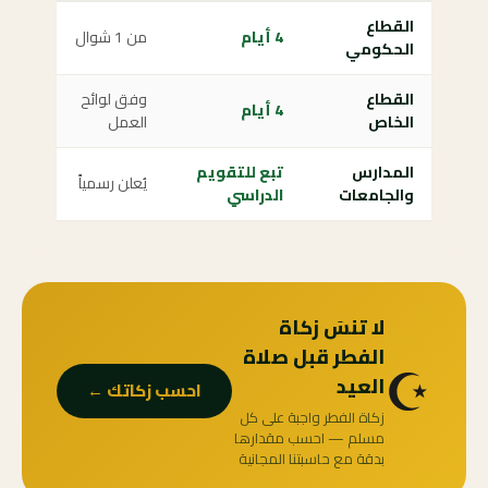
القطاع
4 أيام
من 1 شوال
الحكومي
القطاع
وفق لوائح
4 أيام
الخاص
العمل
المدارس
تبع للتقويم
يُعلن رسمياً
والجامعات
الدراسي
لا تنسَ زكاة
الفطر قبل صلاة
☪️
العيد
احسب زكاتك ←
زكاة الفطر واجبة على كل
مسلم — احسب مقدارها
بدقة مع حاسبتنا المجانية