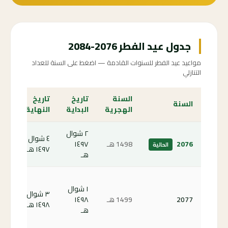
جدول عيد الفطر 2076-2084
مواعيد عيد الفطر للسنوات القادمة — اضغط على السنة للعداد
التنازلي
السنة
تاريخ
تاريخ
الع
السنة
الهجرية
البداية
النهاية
الت
٢ شوال
٤ شوال
الص
2076
1498 هـ
١٤٩٧
الحالية
١٤٩٧ هـ
الحا
هـ
كم
١ شوال
باق
٣ شوال
2077
1499 هـ
١٤٩٨
على
١٤٩٨ هـ
هـ
الف
77 ←