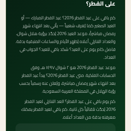
على الفطر؟
كم باقي على عيد الفطر 2076؟ عيد الفطر المبارك — أو
العيد الصغير كما يُعرف شعبياً — يأتي بعد انتهاء شهر
رمضان مباشرةً. موعد العيد 2076 يُحدَّد برؤية هلال شوال،
والعداد التنازلي أعلاه يُظهر الأيام والساعات المتبقية بدقة.
فاضل كام يوم على العيد؟ شكد باقي للعيد؟ الجواب في
العداد.
موعد عيد الفطر 2076 هو ٢ شوال ١٤٩٧ هـ وفق
الحسابات الفلكية. متى عيد الفطر 2076؟ يبدأ عيد الفطر
بعد انتهاء شهر رمضان مباشرة، ويُعلن عنه رسمياً بحسب
رؤية الهلال في المملكة العربية السعودية.
كم يوم باقي على عيد الفطر؟ العد التنازلي لعيد الفطر
2076 يُحدَّث تلقائياً كل ثانية. كم باقي لعيد الفطر يمكنك
معرفته بدقة من العداد أعلاه.