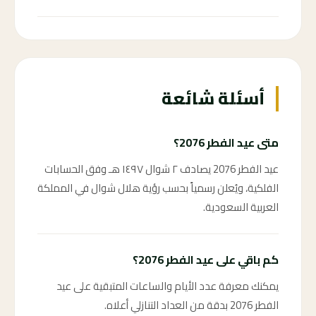
84 ←
أسئلة شائعة
متى عيد الفطر 2076؟
عيد الفطر 2076 يصادف ٢ شوال ١٤٩٧ هـ وفق الحسابات
الفلكية، ويُعلن رسمياً بحسب رؤية هلال شوال في المملكة
العربية السعودية.
كم باقي على عيد الفطر 2076؟
يمكنك معرفة عدد الأيام والساعات المتبقية على عيد
الفطر 2076 بدقة من العداد التنازلي أعلاه.