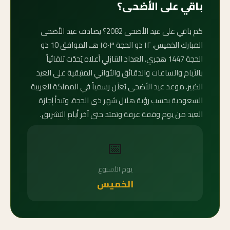
باقي على الأضحى؟
كم باقي على عيد الأضحى 2082؟ يصادف عيد الأضحى
المبارك الخميس، ١٢ ذو الحجة ١٥٠٣ هـ، الموافق 10 ذو
الحجة 1447 هجري. العداد التنازلي أعلاه يُحدَّث تلقائياً
بالأيام والساعات والدقائق والثواني المتبقية على العيد
الكبير. موعد عيد الأضحى يُعلَن رسمياً في المملكة العربية
السعودية بحسب رؤية هلال شهر ذي الحجة، وتبدأ إجازة
العيد من يوم وقفة عرفة وتمتد حتى آخر أيام التشريق.
📅
يوم الأسبوع
الخميس