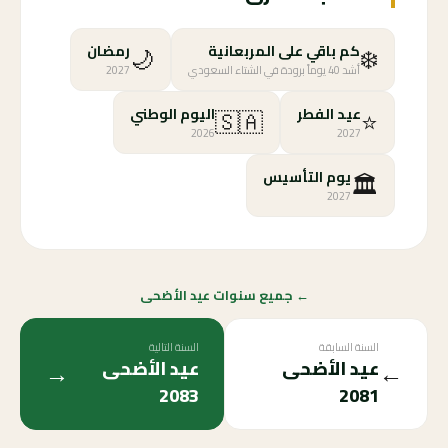
🌙
❄️
كم باقي على المربعانية
رمضان
أشد 40 يوماً برودة في الشتاء السعودي
2027
🇸🇦
⭐
عيد الفطر
اليوم الوطني
2026
2027
🏛️
يوم التأسيس
2027
← جميع سنوات عيد الأضحى
السنة السابقة
السنة التالية
→
←
عيد الأضحى
عيد الأضحى
2083
2081