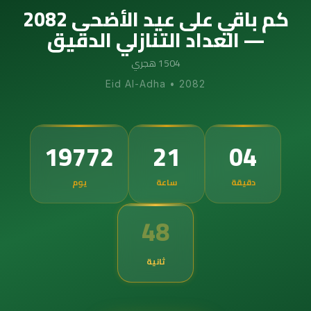
كم باقي على عيد الأضحى 2082
— العداد التنازلي الدقيق
1504 هجري
Eid Al-Adha
•
2082
19772
21
04
دقيقة
ساعة
يوم
47
ثانية