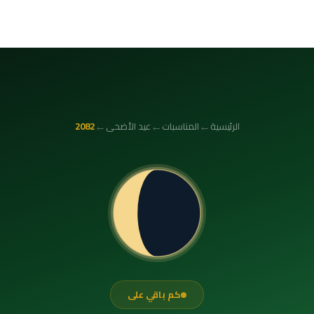
←
←
←
الرئيسية
المناسبات
عيد الأضحى
2082
كم باقي على