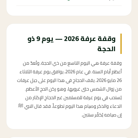
وقفة عرفة 2026 — يوم 9 ذو
الحجة
وقفة عرفة هي اليوم التاسع من ذي الحجة، وتُعدّ من
أعظم أيام السنة. في عام 2026، يوافق يوم عرفة الثلاثاء
26 مايو 2026. يقف الحجاج في هذا اليوم على جبل عرفات
من زوال الشمس حتى غروبها، وهو ركن الحج الأعظم.
يُستحب في يوم عرفة للمسلمين غير الحجاج الإكثار من
الدعاء والذكر وصيام هذا اليوم تطوعاً، فقد قال النبي ﷺ
إن صيامه يُكفّر سنتين.