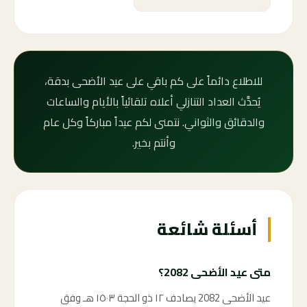
للاطلاع دائماً على كم باقي على عيد الأضحى بدقة،
يُحدَّث العداد التنازلي أعلاه تلقائياً بالأيام والساعات
والدقائق والثواني. نتمنى لكم عيداً مباركاً وكل عام
وأنتم بخير.
أسئلة شائعة
متى عيد الأضحى 2082؟
عيد الأضحى 2082 يصادف ١٢ ذو الحجة ١٥٠٣ هـ وفق