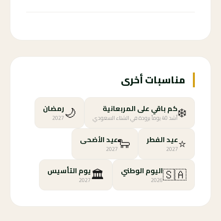
مناسبات أخرى
🌙
❄️
كم باقي على المربعانية
رمضان
أشد 40 يوماً برودة في الشتاء السعودي
2027
🐑
⭐
عيد الفطر
عيد الأضحى
2027
2027
🏛️
🇸🇦
اليوم الوطني
يوم التأسيس
2027
2026