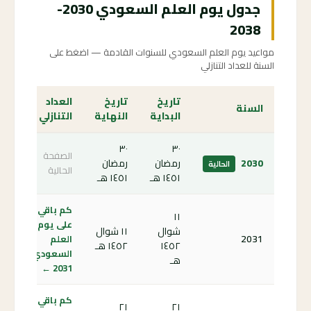
جدول يوم العلم السعودي 2030-
2038
مواعيد يوم العلم السعودي للسنوات القادمة — اضغط على
السنة للعداد التنازلي
تاريخ
تاريخ
العداد
السنة
البداية
النهاية
التنازلي
٣٠
٣٠
الصفحة
2030
رمضان
رمضان
الحالية
الحالية
١٤٥١ هـ
١٤٥١ هـ
كم باقي
١١
على يوم
شوال
١١ شوال
2031
العلم
١٤٥٢
١٤٥٢ هـ
السعودي
هـ
2031 ←
كم باقي
٢١
٢١