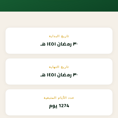
تاريخ البداية
٣٠ رمضان ١٤٥١ هـ
تاريخ النهاية
٣٠ رمضان ١٤٥١ هـ
عدد الأيام المتبقية
1274 يوم