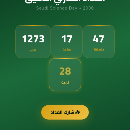
Saudi Science Day
•
2030
1273
17
47
دقيقة
ساعة
يوم
27
ثانية
📤 شارك العداد