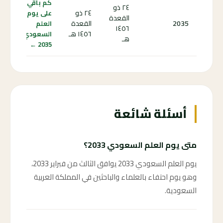
كم باقي
٢٤ ذو
٢٤ ذو
على يوم
القعدة
2035
القعدة
العلم
١٤٥٦
١٤٥٦ هـ
السعودي
هـ
2035 ←
أسئلة شائعة
متى يوم العلم السعودي 2033؟
يوم العلم السعودي 2033 يوافق الثالث من فبراير 2033،
وهو يوم احتفاء بالعلماء والباحثين في المملكة العربية
السعودية.