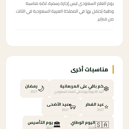
يوم العلم السعودي ليس إجازة رسمية، لكنه مناسبة
وطنية يُحتفل بها في المملكة العربية السعودية في الثالث
من فبراير.
مناسبات أخرى
🌙
❄️
كم باقي على المربعانية
رمضان
أشد 40 يوماً برودة في الشتاء السعودي
2027
🐑
⭐
عيد الفطر
عيد الأضحى
2027
2027
🏛️
🇸🇦
اليوم الوطني
يوم التأسيس
2027
2026