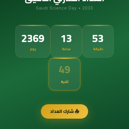
Saudi Science Day
•
2033
2369
13
53
دقيقة
ساعة
يوم
49
ثانية
📤 شارك العداد