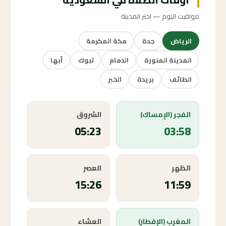
مواقيت اليوم — اختر المدينة
الرياض
جدة
مكة المكرمة
المدينة المنورة
الدمام
تبوك
أبها
الطائف
بريدة
الخبر
الفجر (الإمساك)
الشروق
05:23
03:58
الظهر
العصر
15:26
11:59
المغرب (الإفطار)
العشاء