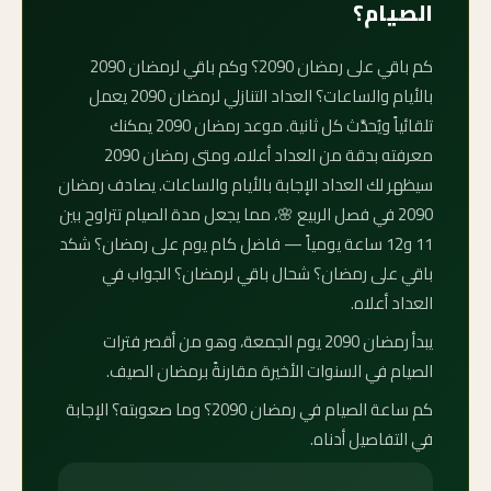
الصيام؟
كم باقي على رمضان 2090؟ وكم باقي لرمضان 2090
بالأيام والساعات؟ العداد التنازلي لرمضان 2090 يعمل
تلقائياً ويُحدَّث كل ثانية. موعد رمضان 2090 يمكنك
معرفته بدقة من العداد أعلاه، ومتى رمضان 2090
سيظهر لك العداد الإجابة بالأيام والساعات. يصادف رمضان
2090 في فصل الربيع 🌸، مما يجعل مدة الصيام تتراوح بين
11 و12 ساعة يومياً — فاضل كام يوم على رمضان؟ شكد
باقي على رمضان؟ شحال باقي لرمضان؟ الجواب في
العداد أعلاه.
يبدأ رمضان 2090 يوم الجمعة، وهو من أقصر فترات
الصيام في السنوات الأخيرة مقارنةً برمضان الصيف.
كم ساعة الصيام في رمضان 2090؟ وما صعوبته؟ الإجابة
في التفاصيل أدناه.