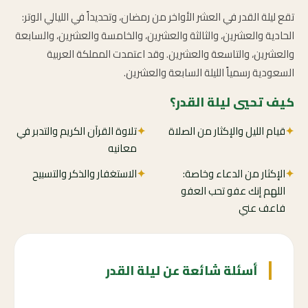
تقع ليلة القدر في العشر الأواخر من رمضان، وتحديداً في الليالي الوتر:
الحادية والعشرين، والثالثة والعشرين، والخامسة والعشرين، والسابعة
والعشرين، والتاسعة والعشرين. وقد اعتمدت المملكة العربية
السعودية رسمياً الليلة السابعة والعشرين.
كيف تحيي ليلة القدر؟
✦
قيام الليل والإكثار من الصلاة
✦
تلاوة القرآن الكريم والتدبر في
معانيه
✦
الإكثار من الدعاء وخاصة:
✦
الاستغفار والذكر والتسبيح
اللهم إنك عفو تحب العفو
فاعف عني
أسئلة شائعة عن ليلة القدر