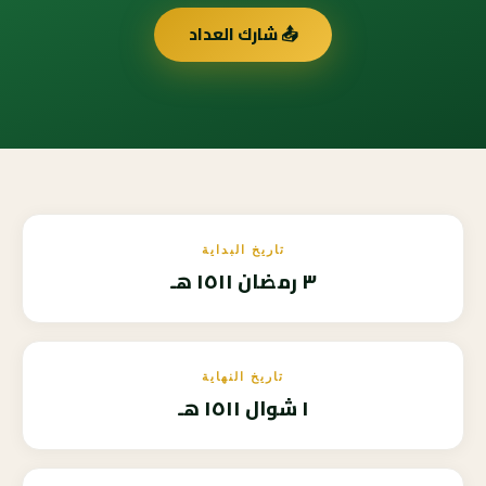
📤 شارك العداد
تاريخ البداية
٣ رمضان ١٥١١ هـ
تاريخ النهاية
١ شوال ١٥١١ هـ