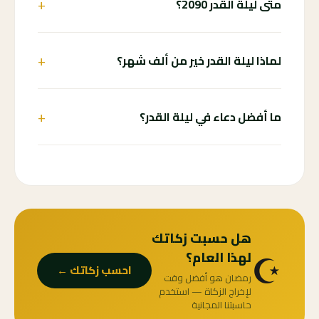
+
متى ليلة القدر 2090؟
+
لماذا ليلة القدر خير من ألف شهر؟
+
ما أفضل دعاء في ليلة القدر؟
هل حسبت زكاتك
☪️
لهذا العام؟
احسب زكاتك ←
رمضان هو أفضل وقت
لإخراج الزكاة — استخدم
حاسبتنا المجانية