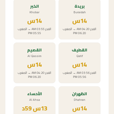
بريدة
الخبر
Khobar
Buraidah
14
س
14
س
الفجر
04:20 AM
→
المغرب
الفجر
03:55 AM
→
المغرب
05:55 PM
06:20 PM
القطيف
القصيم
Al Qassim
Qatif
14
س
14
س
الفجر
03:56 AM
→
المغرب
الفجر
04:20 AM
→
المغرب
06:20 PM
05:56 PM
الظهران
الأحساء
Al Ahsa
Dhahran
14
س
13
س
59د