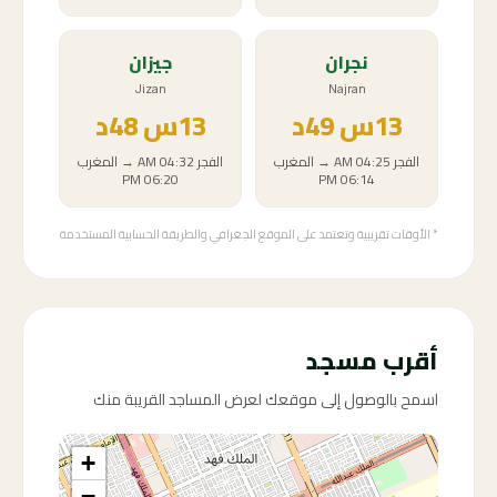
نجران
جيزان
Jizan
Najran
13
س
49د
13
س
48د
الفجر
04:25 AM
→
المغرب
الفجر
04:32 AM
→
المغرب
06:20 PM
06:14 PM
* الأوقات تقريبية وتعتمد على الموقع الجغرافي والطريقة الحسابية المستخدمة
أقرب مسجد
اسمح بالوصول إلى موقعك لعرض المساجد القريبة منك
+
−