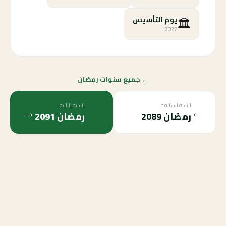
🏛️
يوم التأسيس
2027
← جميع سنوات رمضان
السنة السابقة
السنة التالية
→
←
رمضان
2089
رمضان
2091