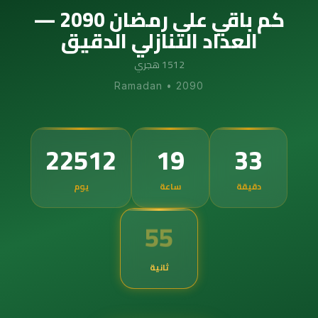
كم باقي على رمضان 2090 —
العداد التنازلي الدقيق
1512 هجري
Ramadan
•
2090
22512
19
33
دقيقة
ساعة
يوم
54
ثانية