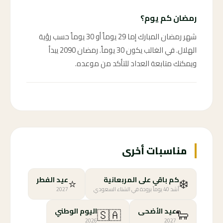
رمضان كم يوم؟
شهر رمضان المبارك إما 29 يوماً أو 30 يوماً حسب رؤية
الهلال. في الغالب يكون 30 يوماً. رمضان 2090 يبدأ
ويمكنك متابعة العداد للتأكد من موعده.
مناسبات أخرى
⭐
❄️
كم باقي على المربعانية
عيد الفطر
أشد 40 يوماً برودة في الشتاء السعودي
2027
🇸🇦
🐑
عيد الأضحى
اليوم الوطني
2026
2027