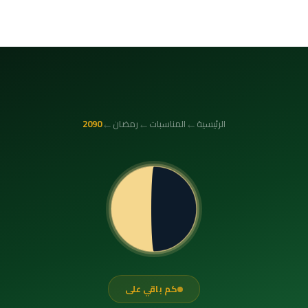
←
←
←
الرئيسية
المناسبات
رمضان
2090
كم باقي على