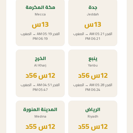
جدة
مكة المكرمة
Mecca
Jeddah
13
س
13
س
الفجر
05:21 AM
→
المغرب
الفجر
05:19 AM
→
المغرب
06:19 PM
06:21 PM
ينبع
الخرج
Al Kharj
Yanbu
12
س
56د
12
س
56د
الفجر
05:28 AM
→
المغرب
الفجر
04:51 AM
→
المغرب
05:47 PM
06:24 PM
الرياض
المدينة المنورة
Medina
Riyadh
12
س
55د
12
س
55د