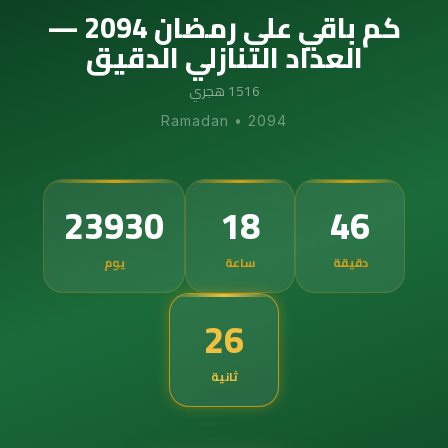
كم باقي على رمضان 2094 —
العداد التنازلي الدقيق
1516 هجري
Ramadan
•
2094
23930
18
46
دقيقة
ساعة
يوم
25
ثانية