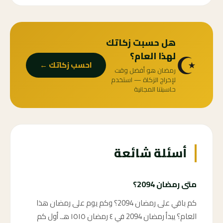
هل حسبت زكاتك
☪️
لهذا العام؟
احسب زكاتك ←
رمضان هو أفضل وقت
لإخراج الزكاة — استخدم
حاسبتنا المجانية
أسئلة شائعة
متى رمضان 2094؟
كم باقي على رمضان 2094؟ وكم يوم على رمضان هذا
العام؟ يبدأ رمضان 2094 في ٤ رمضان ١٥١٥ هـ. أول كم