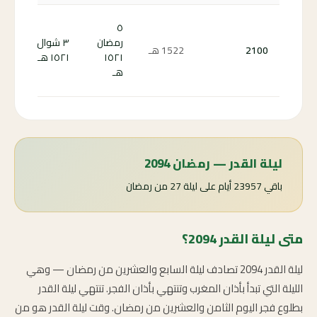
كم
٥
باق
رمضان
٣ شوال
2100
1522
هـ
على
١٥٢١
١٥٢١ هـ
رمض
هـ
00 ←
ليلة القدر — رمضان 2094
باقي 23957 أيام على ليلة 27 من رمضان
متى ليلة القدر 2094؟
ليلة القدر 2094 تصادف ليلة السابع والعشرين من رمضان — وهي
الليلة التي تبدأ بأذان المغرب وتنتهي بأذان الفجر. تنتهي ليلة القدر
بطلوع فجر اليوم الثامن والعشرين من رمضان. وقت ليلة القدر هو من