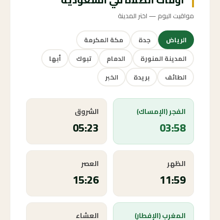
مواقيت اليوم — اختر المدينة
الرياض
جدة
مكة المكرمة
المدينة المنورة
الدمام
تبوك
أبها
الطائف
بريدة
الخبر
الفجر (الإمساك)
الشروق
05:23
03:58
الظهر
العصر
15:26
11:59
المغرب (الإفطار)
العشاء