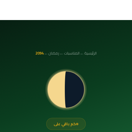
←
←
←
الرئيسية
المناسبات
رمضان
2094
كم باقي على