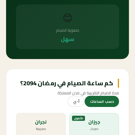
😊
صعوبة الصيام
سهل
كم ساعة الصيام في رمضان 2094؟
مدة الصيام التقريبية في مدن المملكة
حسب الساعات
أ-ي
الأطول
جيزان
نجران
Najran
Jizan