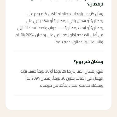
لرمضان؟
يسأل كثيرون بلهجات مختلفة: فاضل كام يوم على
رمضان؟ أو شحال باقي لرمضان؟ أو شكد باقي على
رمضان؟ أو ايمت رمضان؟ — الجواب واحد: العداد التنازلي
في أعلى الصفحة يُظهر كم باقي على رمضان 2094 بالأيام
والساعات والدقائق بدقة تامة.
رمضان كم يوم؟
شهر رمضان المبارك إما 29 يوماً أو 30 يوماً حسب رؤية
الهلال. في الغالب يكون 30 يوماً. رمضان 2094 يبدأ
ويمكنك متابعة العداد للتأكد من موعده.