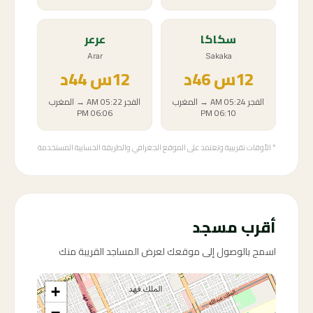
سكاكا
عرعر
Arar
Sakaka
12
س
46د
12
س
44د
الفجر
05:24 AM
→
المغرب
الفجر
05:22 AM
→
المغرب
06:06 PM
06:10 PM
* الأوقات تقريبية وتعتمد على الموقع الجغرافي والطريقة الحسابية المستخدمة
أقرب مسجد
اسمح بالوصول إلى موقعك لعرض المساجد القريبة منك
+
−