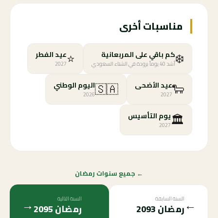
مناسبات أخرى
⭐
❄️
كم باقي على المربعانية
عيد الفطر
أشد 40 يوماً برودة في الشتاء السعودي
2027
🇸🇦
🐑
عيد الأضحى
اليوم الوطني
2026
2027
🏛️
يوم التأسيس
2027
← جميع سنوات رمضان
السنة السابقة
السنة التالية
→
←
رمضان
2093
رمضان
2095