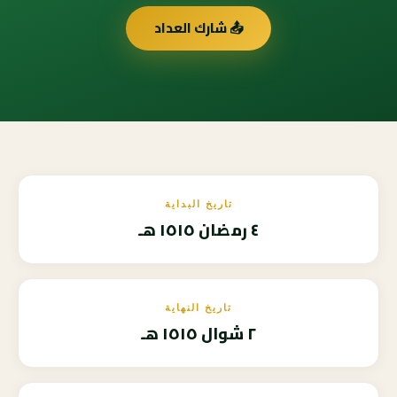
📤 شارك العداد
تاريخ البداية
٤ رمضان ١٥١٥ هـ
تاريخ النهاية
٢ شوال ١٥١٥ هـ