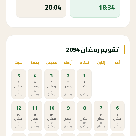
20:04
18:34
تقويم رمضان 2094
أحد
إثنين
ثلاثاء
أربعاء
خميس
جمعة
سبت
5
4
3
2
1
٨
٧
٦
٥
٤
رمضان
رمضان
رمضان
رمضان
رمضان
٩
٨
٧
٦
٥
رمضان
رمضان
رمضان
رمضان
رمضان
12
11
10
9
8
7
6
١٥
١٤
١٣
١٢
١١
١٠
٩
رمضان
رمضان
رمضان
رمضان
رمضان
رمضان
رمضان
١٦
١٥
١٤
١٣
١٢
١١
١٠
رمضان
رمضان
رمضان
رمضان
رمضان
رمضان
رمضان