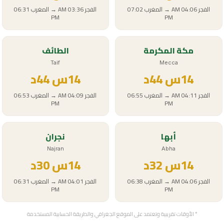
الفجر
04:06 AM
→
المغرب
07:02
الفجر
03:36 AM
→
المغرب
06:31
PM
PM
مكة المكرمة
الطائف
Taif
Mecca
14
س
44د
14
س
44د
الفجر
04:11 AM
→
المغرب
06:55
الفجر
04:09 AM
→
المغرب
06:53
PM
PM
أبها
نجران
Najran
Abha
14
س
32د
14
س
30د
الفجر
04:06 AM
→
المغرب
06:38
الفجر
04:01 AM
→
المغرب
06:31
PM
PM
* الأوقات تقريبية وتعتمد على الموقع الجغرافي والطريقة الحسابية المستخدمة