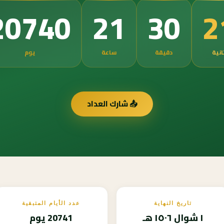
1
20740
21
30
انية
دقيقة
ساعة
يوم
📤 شارك العداد
تاريخ النهاية
عدد الأيام المتبقية
١ شوال ١٥٠٦ هـ
20741 يوم