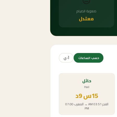
😐
صعوبة الصيام
معتدل
حسب الساعات
أ-ي
حائل
Hail
15
س
9د
الفجر
03:51 AM
→
المغرب
07:00
PM