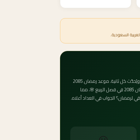
لعربية السعودية.
كم باقي على رمضان 2085؟ وكم باقي لرمضان 2085 بالأيام والساعات؟ العداد التنازلي لرمضان 2085 يعمل تلقائياً ويُحدَّث كل ثانية. موعد رمضان 2085
يمكنك معرفته بدقة من العداد أعلاه، ومتى رمضان 2085 سيظهر لك العداد الإجابة بالأيام والساعات. يصادف رمضان 2085 في فصل الربيع 🌸، مما