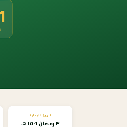
9
ث
تاريخ البداية
٣ رمضان ١٥٠٦ هـ