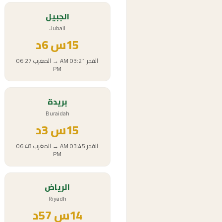
الجبيل
Jubail
15
س
6د
الفجر
03:21 AM
→
المغرب
06:27
PM
بريدة
Buraidah
15
س
3د
الفجر
03:45 AM
→
المغرب
06:48
PM
الرياض
Riyadh
14
س
57د