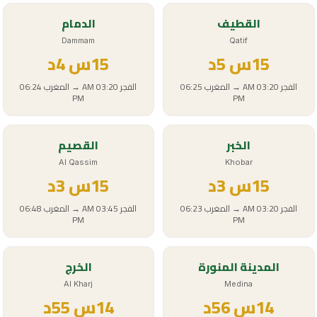
القطيف
الدمام
Dammam
Qatif
15
س
5د
15
س
4د
الفجر
03:20 AM
→
المغرب
06:25
الفجر
03:20 AM
→
المغرب
06:24
PM
PM
الخبر
القصيم
Al Qassim
Khobar
15
س
3د
15
س
3د
الفجر
03:20 AM
→
المغرب
06:23
الفجر
03:45 AM
→
المغرب
06:48
PM
PM
المدينة المنورة
الخرج
Al Kharj
Medina
14
س
56د
14
س
55د