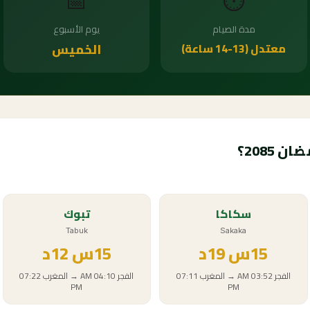
📅
⏱️
مدة الصيام
يوم الأسبوع
معتدل (13-14 ساعة)
الخميس
2085؟
سكاكا
تبوك
Tabuk
Sakaka
15
س
19د
15
س
12د
الفجر
03:52 AM
→
المغرب
07:11
الفجر
04:10 AM
→
المغرب
07:22
PM
PM