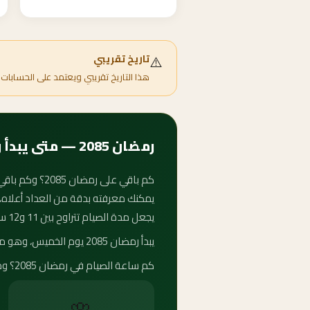
⚠️
تاريخ تقريبي
هذا التاريخ تقريبي ويعتمد على الحسابات 
رمضان 2085 — متى يبدأ وكم ساعة الصيام؟
يجعل مدة الصيام تتراوح بين 11 و12 ساعة يومياً — فاضل كام يوم على رمضان؟ شكد باقي على رمضان؟ شحال باقي لرمضان؟ الجواب في العداد أعلاه.
يبدأ رمضان 2085 يوم الخميس، وهو من أقصر فترات الصيام في السنوات الأخيرة مقارنةً برمضان الصيف.
كم ساعة الصيام في رمضان 2085؟ وما صعوبته؟ الإجابة في التفاصيل أدناه.