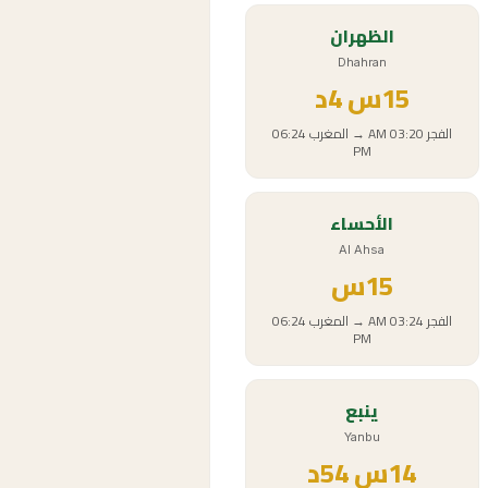
الظهران
Dhahran
15
س
4د
الفجر
03:20 AM
→
المغرب
06:24
PM
الأحساء
Al Ahsa
15
س
الفجر
03:24 AM
→
المغرب
06:24
PM
ينبع
Yanbu
14
س
54د