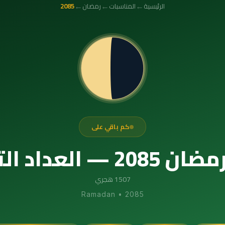
←
←
←
الرئيسية
المناسبات
رمضان
2085
كم باقي على
 التنازلي الدقيق
1507 هجري
Ramadan
•
2085