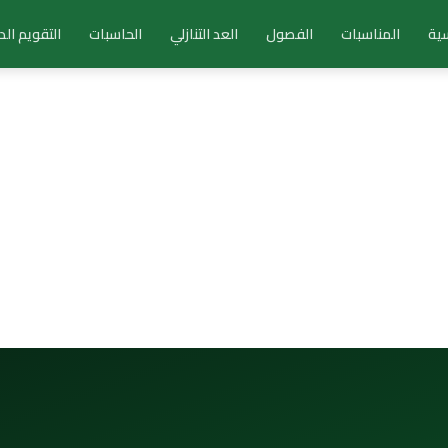
سية
المناسبات
الفصول
العد التنازلي
الحاسبات
التقويم ال