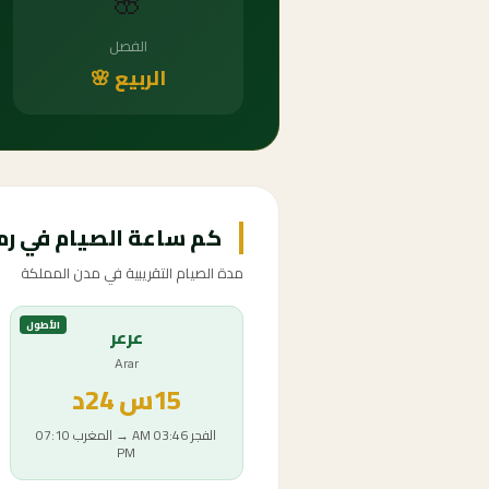
🌸
الفصل
الربيع 🌸
كم ساعة الصيام في رمضان 
مدة الصيام التقريبية في مدن المملكة
الأطول
عرعر
Arar
15
س
24د
الفجر
03:46 AM
→
المغرب
07:10
PM