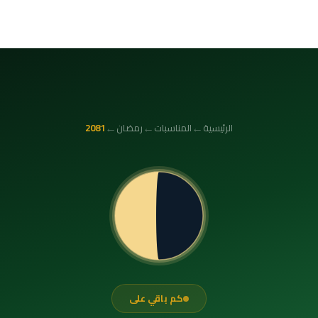
←
←
←
الرئيسية
المناسبات
رمضان
2081
كم باقي على