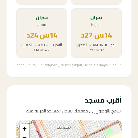
نجران
جيزان
Jizan
Najran
14
س
27د
14
س
24د
الفجر
04:10 AM
→
المغرب
الفجر
04:18 AM
→
المغرب
06:42 PM
06:37 PM
* الأوقات تقريبية وتعتمد على الموقع الجغرافي والطريقة الحسابية المستخدمة
أقرب مسجد
اسمح بالوصول إلى موقعك لعرض المساجد القريبة منك
+
−