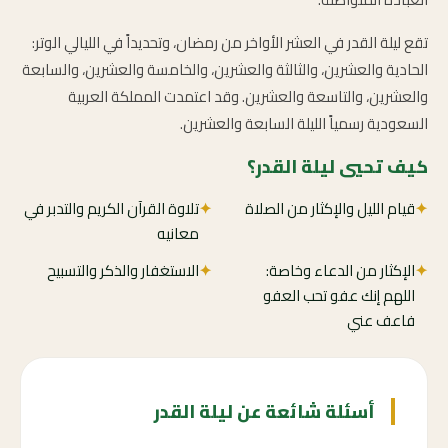
تقع ليلة القدر في العشر الأواخر من رمضان، وتحديداً في الليالي الوتر:
الحادية والعشرين، والثالثة والعشرين، والخامسة والعشرين، والسابعة
والعشرين، والتاسعة والعشرين. وقد اعتمدت المملكة العربية
السعودية رسمياً الليلة السابعة والعشرين.
كيف تحيي ليلة القدر؟
✦
قيام الليل والإكثار من الصلاة
✦
تلاوة القرآن الكريم والتدبر في
معانيه
✦
الإكثار من الدعاء وخاصة:
✦
الاستغفار والذكر والتسبيح
اللهم إنك عفو تحب العفو
فاعف عني
أسئلة شائعة عن ليلة القدر