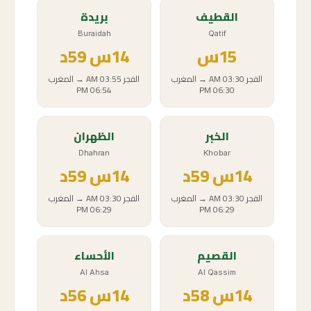
القطيف
بريدة
Buraidah
Qatif
15
س
14
س
59د
الفجر
03:30 AM
→
المغرب
الفجر
03:55 AM
→
المغرب
06:54 PM
06:30 PM
الخبر
الظهران
Dhahran
Khobar
14
س
59د
14
س
59د
الفجر
03:30 AM
→
المغرب
الفجر
03:30 AM
→
المغرب
06:29 PM
06:29 PM
القصيم
الأحساء
Al Ahsa
Al Qassim
14
س
58د
14
س
56د