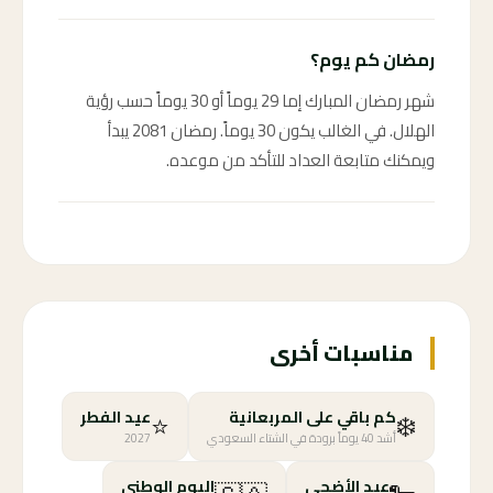
رمضان كم يوم؟
شهر رمضان المبارك إما 29 يوماً أو 30 يوماً حسب رؤية
الهلال. في الغالب يكون 30 يوماً. رمضان 2081 يبدأ
ويمكنك متابعة العداد للتأكد من موعده.
مناسبات أخرى
⭐
❄️
كم باقي على المربعانية
عيد الفطر
أشد 40 يوماً برودة في الشتاء السعودي
2027
عيد الأضحى
اليوم الوطني