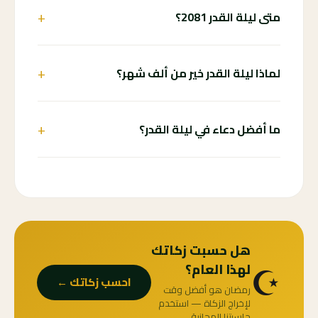
+
متى ليلة القدر 2081؟
+
لماذا ليلة القدر خير من ألف شهر؟
+
ما أفضل دعاء في ليلة القدر؟
هل حسبت زكاتك
☪️
لهذا العام؟
احسب زكاتك ←
رمضان هو أفضل وقت
لإخراج الزكاة — استخدم
حاسبتنا المجانية