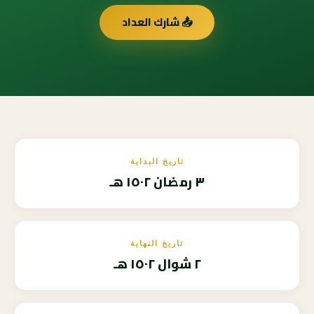
📤 شارك العداد
تاريخ البداية
٣ رمضان ١٥٠٢ هـ
تاريخ النهاية
٢ شوال ١٥٠٢ هـ