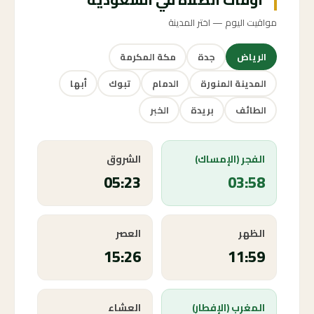
مواقيت اليوم — اختر المدينة
الرياض
جدة
مكة المكرمة
المدينة المنورة
الدمام
تبوك
أبها
الطائف
بريدة
الخبر
الفجر (الإمساك)
الشروق
05:23
03:58
الظهر
العصر
15:26
11:59
المغرب (الإفطار)
العشاء