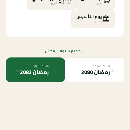
🇸🇦
🐑
2026
2027
🏛️
يوم التأسيس
2027
← جميع سنوات رمضان
السنة السابقة
السنة التالية
→
←
رمضان
2080
رمضان
2082