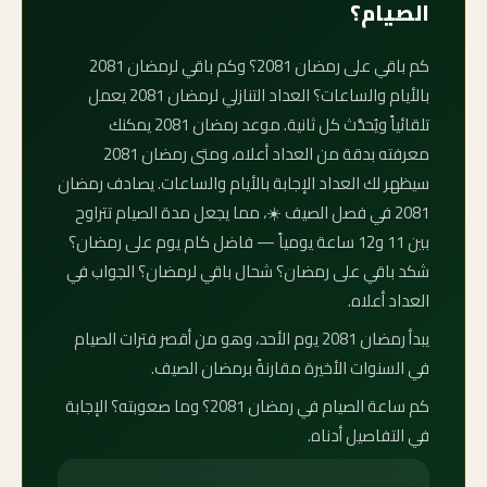
الصيام؟
كم باقي على رمضان 2081؟ وكم باقي لرمضان 2081
بالأيام والساعات؟ العداد التنازلي لرمضان 2081 يعمل
تلقائياً ويُحدَّث كل ثانية. موعد رمضان 2081 يمكنك
معرفته بدقة من العداد أعلاه، ومتى رمضان 2081
سيظهر لك العداد الإجابة بالأيام والساعات. يصادف رمضان
2081 في فصل الصيف ☀️، مما يجعل مدة الصيام تتراوح
بين 11 و12 ساعة يومياً — فاضل كام يوم على رمضان؟
شكد باقي على رمضان؟ شحال باقي لرمضان؟ الجواب في
العداد أعلاه.
يبدأ رمضان 2081 يوم الأحد، وهو من أقصر فترات الصيام
في السنوات الأخيرة مقارنةً برمضان الصيف.
كم ساعة الصيام في رمضان 2081؟ وما صعوبته؟ الإجابة
في التفاصيل أدناه.