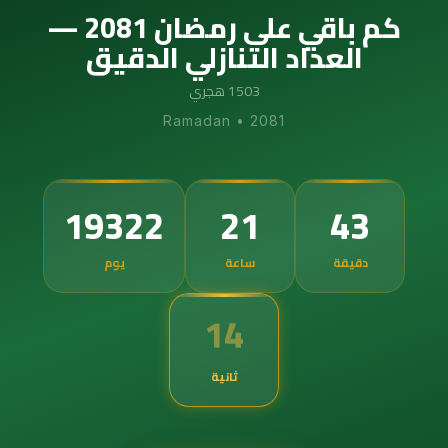
كم باقي على رمضان 2081 —
العداد التنازلي الدقيق
1503 هجري
Ramadan
•
2081
19322
21
43
دقيقة
ساعة
يوم
13
ثانية