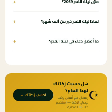
+
متى ليلة القدر 2069؟
+
لماذا ليلة القدر خير من ألف شهر؟
+
ما أفضل دعاء في ليلة القدر؟
هل حسبت زكاتك
☪️
لهذا العام؟
احسب زكاتك ←
رمضان هو أفضل وقت
لإخراج الزكاة — استخدم
حاسبتنا المجانية