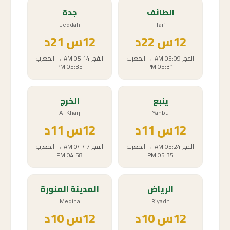
الطائف
جدة
Jeddah
Taif
12
س
22د
12
س
21د
الفجر
05:09 AM
→
المغرب
الفجر
05:14 AM
→
المغرب
05:35 PM
05:31 PM
ينبع
الخرج
Al Kharj
Yanbu
12
س
11د
12
س
11د
الفجر
05:24 AM
→
المغرب
الفجر
04:47 AM
→
المغرب
04:58 PM
05:35 PM
الرياض
المدينة المنورة
Medina
Riyadh
12
س
10د
12
س
10د