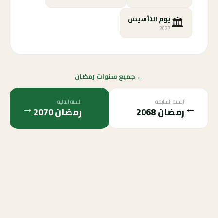
🏛️
يوم التأسيس
2027
← جميع سنوات رمضان
السنة السابقة
السنة التالية
→
←
رمضان
2068
رمضان
2070