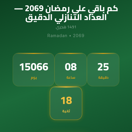
كم باقي على رمضان 2069 —
العداد التنازلي الدقيق
1491 هجري
Ramadan
•
2069
15066
08
25
دقيقة
ساعة
يوم
17
ثانية