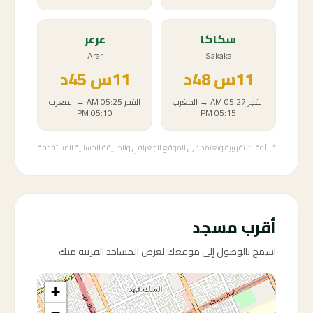
سكاكا
عرعر
Arar
Sakaka
11
س
48د
11
س
45د
الفجر
05:27 AM
→
المغرب
الفجر
05:25 AM
→
المغرب
05:10 PM
05:15 PM
* الأوقات تقريبية وتعتمد على الموقع الجغرافي والطريقة الحسابية المستخدمة
أقرب مسجد
اسمح بالوصول إلى موقعك لعرض المساجد القريبة منك
+
−