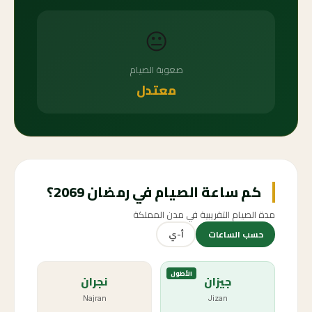
😐
صعوبة الصيام
معتدل
كم ساعة الصيام في رمضان 2069؟
مدة الصيام التقريبية في مدن المملكة
حسب الساعات
أ-ي
الأطول
جيزان
نجران
Najran
Jizan