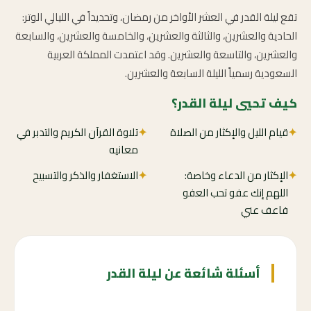
تقع ليلة القدر في العشر الأواخر من رمضان، وتحديداً في الليالي الوتر:
الحادية والعشرين، والثالثة والعشرين، والخامسة والعشرين، والسابعة
والعشرين، والتاسعة والعشرين. وقد اعتمدت المملكة العربية
السعودية رسمياً الليلة السابعة والعشرين.
كيف تحيي ليلة القدر؟
✦
قيام الليل والإكثار من الصلاة
✦
تلاوة القرآن الكريم والتدبر في
معانيه
✦
الإكثار من الدعاء وخاصة:
✦
الاستغفار والذكر والتسبيح
اللهم إنك عفو تحب العفو
فاعف عني
أسئلة شائعة عن ليلة القدر