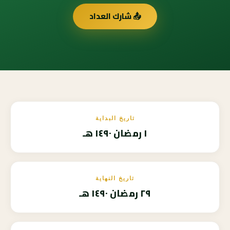
📤 شارك العداد
تاريخ البداية
١ رمضان ١٤٩٠ هـ
تاريخ النهاية
٢٩ رمضان ١٤٩٠ هـ