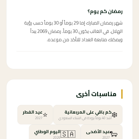
رمضان كم يوم؟
شهر رمضان المبارك إما 29 يوماً أو 30 يوماً حسب رؤية
الهلال. في الغالب يكون 30 يوماً. رمضان 2069 يبدأ
ويمكنك متابعة العداد للتأكد من موعده.
مناسبات أخرى
⭐
❄️
كم باقي على المربعانية
عيد الفطر
أشد 40 يوماً برودة في الشتاء السعودي
2027
🇸🇦
🐑
عيد الأضحى
اليوم الوطني
2026
2027