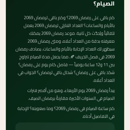
الصيام؟
كم باقي على رمضان 2069؟ وكم باقي لرمضان 2069
بالأيام والساعات؟ العداد التنازلي لرمضان 2069 يعمل
تلقائياً ويُحدَّث كل ثانية. موعد رمضان 2069 يمكنك
معرفته بدقة من العداد أعلاه، ومتى رمضان 2069
سيظهر لك العداد الإجابة بالأيام والساعات. يصادف رمضان
2069 في فصل الخريف 🍂، مما يجعل مدة الصيام تتراوح
بين 11 و12 ساعة يومياً — فاضل كام يوم على رمضان؟
شكد باقي على رمضان؟ شحال باقي لرمضان؟ الجواب في
العداد أعلاه.
يبدأ رمضان 2069 يوم الأربعاء، وهو من أقصر فترات
الصيام في السنوات الأخيرة مقارنةً برمضان الصيف.
كم ساعة الصيام في رمضان 2069؟ وما صعوبته؟ الإجابة
في التفاصيل أدناه.