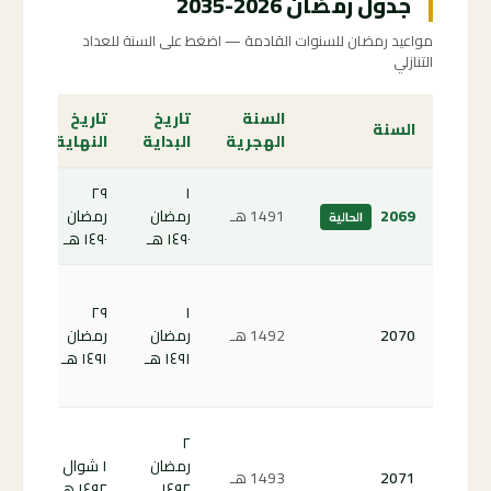
جدول رمضان 2026-2035
مواعيد رمضان للسنوات القادمة — اضغط على السنة للعداد
التنازلي
السنة
تاريخ
تاريخ
الع
السنة
الهجرية
البداية
النهاية
الت
٢٩
١
الص
2069
1491
هـ
رمضان
رمضان
الحالية
الحا
١٤٩٠ هـ
١٤٩٠ هـ
كم
٢٩
١
باق
2070
1492
هـ
رمضان
رمضان
على
١٤٩١ هـ
١٤٩١ هـ
رمض
70 ←
كم
٢
باق
رمضان
١ شوال
2071
1493
هـ
على
١٤٩٢
١٤٩٢ هـ