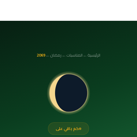
←
←
←
الرئيسية
المناسبات
رمضان
2069
كم باقي على