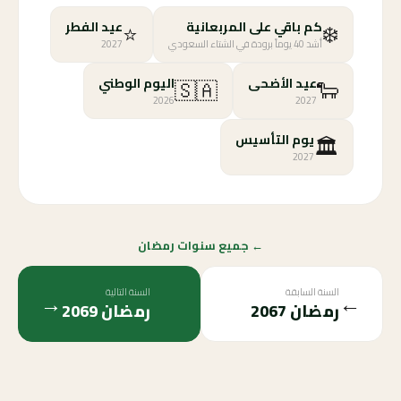
⭐
❄️
كم باقي على المربعانية
عيد الفطر
أشد 40 يوماً برودة في الشتاء السعودي
2027
🇸🇦
🐑
عيد الأضحى
اليوم الوطني
2026
2027
🏛️
يوم التأسيس
2027
← جميع سنوات رمضان
السنة السابقة
السنة التالية
→
←
رمضان
2067
رمضان
2069