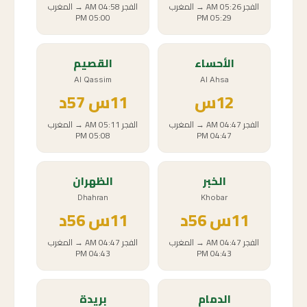
الفجر
05:26 AM
→
المغرب
الفجر
04:58 AM
→
المغرب
05:00 PM
05:29 PM
الأحساء
القصيم
Al Qassim
Al Ahsa
12
س
11
س
57د
الفجر
04:47 AM
→
المغرب
الفجر
05:11 AM
→
المغرب
05:08 PM
04:47 PM
الخبر
الظهران
Dhahran
Khobar
11
س
56د
11
س
56د
الفجر
04:47 AM
→
المغرب
الفجر
04:47 AM
→
المغرب
04:43 PM
04:43 PM
الدمام
بريدة