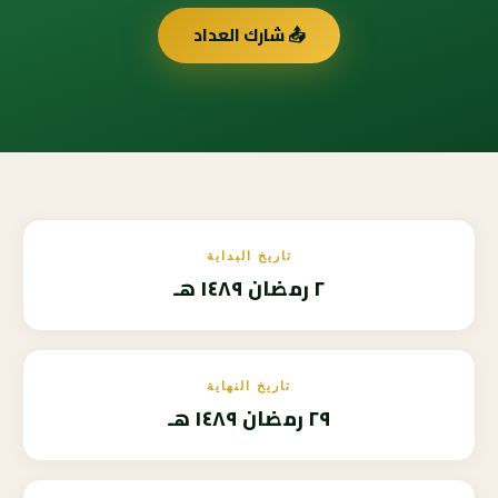
📤 شارك العداد
تاريخ البداية
٢ رمضان ١٤٨٩ هـ
تاريخ النهاية
٢٩ رمضان ١٤٨٩ هـ