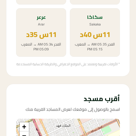
سكاكا
عرعر
Arar
Sakaka
11
س
40د
11
س
35د
الفجر
05:35 AM
→
المغرب
الفجر
05:34 AM
→
المغرب
05:09 PM
05:15 PM
* الأوقات تقريبية وتعتمد على الموقع الجغرافي والطريقة الحسابية المستخدمة
أقرب مسجد
اسمح بالوصول إلى موقعك لعرض المساجد القريبة منك
+
−