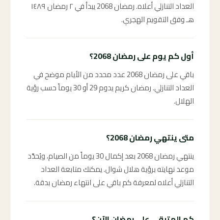
العداد التنازلي أعلاه. رمضان 2068 يبدأ في ٢ رمضان ١٤٨٩
هـ وفق التقويم الهجري.
أول كم يوم على رمضان 2068؟
باقي على رمضان 2068 عدد محدد من الأيام موضح في
العداد التنازلي. رمضان كريم يدوم 29 أو 30 يوماً حسب رؤية
الهلال.
متى ينتهي رمضان 2068؟
ينتهي رمضان 2068 بعد إكمال 30 يوماً من الصيام، ويُحدَّد
موعد نهايته برؤية هلال شوال. يمكنك متابعة العداد
التنازلي أعلاه لمعرفة كم باقي على انتهاء رمضان بدقة.
كم المتبقي على رمضان الآن؟