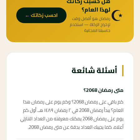
هل حسبت زكاتك
☪️
لهذا العام؟
احسب زكاتك ←
رمضان هو أفضل وقت
لإخراج الزكاة — استخدم
حاسبتنا المجانية
أسئلة شائعة
متى رمضان 2068؟
كم باقي على رمضان 2068؟ وكم يوم على رمضان هذا
العام؟ يبدأ رمضان 2068 في ٢ رمضان ١٤٨٩ هـ. أول كم
يوم على رمضان 2068 يمكنك معرفته من العداد التنازلي
أعلاه، كما يجيبك العداد بدقة عن متى رمضان 2068.