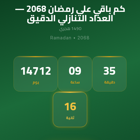
كم باقي على رمضان 2068 —
العداد التنازلي الدقيق
1490 هجري
Ramadan
•
2068
14712
09
35
دقيقة
ساعة
يوم
15
ثانية