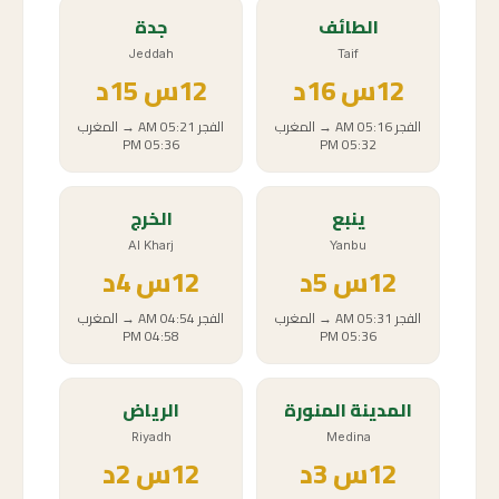
الطائف
جدة
Jeddah
Taif
12
س
16د
12
س
15د
الفجر
05:16 AM
→
المغرب
الفجر
05:21 AM
→
المغرب
05:36 PM
05:32 PM
ينبع
الخرج
Al Kharj
Yanbu
12
س
5د
12
س
4د
الفجر
05:31 AM
→
المغرب
الفجر
04:54 AM
→
المغرب
04:58 PM
05:36 PM
المدينة المنورة
الرياض
Riyadh
Medina
12
س
3د
12
س
2د