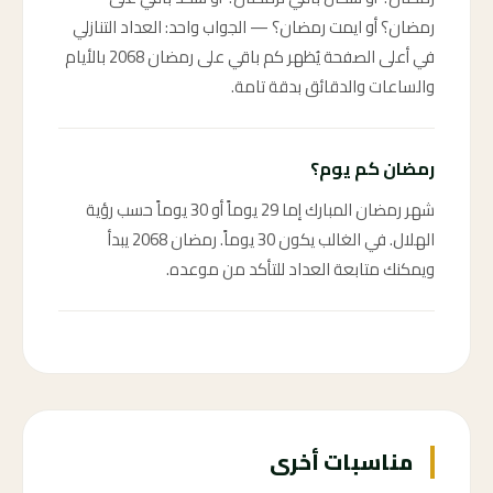
رمضان؟ أو ايمت رمضان؟ — الجواب واحد: العداد التنازلي
في أعلى الصفحة يُظهر كم باقي على رمضان 2068 بالأيام
والساعات والدقائق بدقة تامة.
رمضان كم يوم؟
شهر رمضان المبارك إما 29 يوماً أو 30 يوماً حسب رؤية
الهلال. في الغالب يكون 30 يوماً. رمضان 2068 يبدأ
ويمكنك متابعة العداد للتأكد من موعده.
مناسبات أخرى