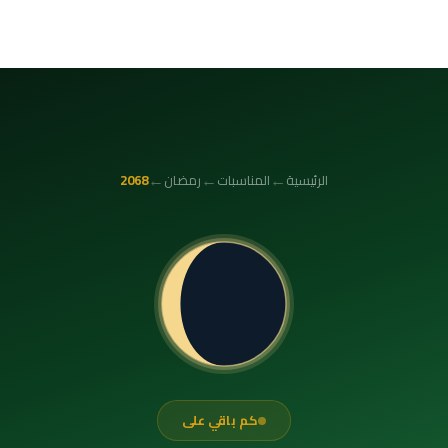
←
←
←
الرئيسية
المناسبات
رمضان
2068
كم باقي على