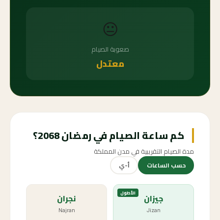
😐
صعوبة الصيام
معتدل
كم ساعة الصيام في رمضان 2068؟
مدة الصيام التقريبية في مدن المملكة
حسب الساعات
أ-ي
الأطول
جيزان
نجران
Najran
Jizan