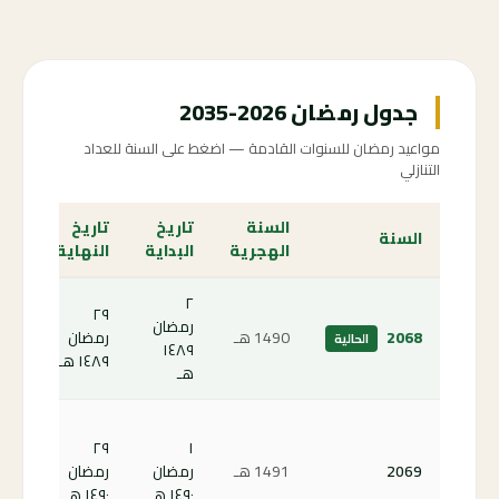
جدول رمضان 2026-2035
مواعيد رمضان للسنوات القادمة — اضغط على السنة للعداد
التنازلي
السنة
تاريخ
تاريخ
الع
السنة
الهجرية
البداية
النهاية
الت
٢
٢٩
رمضان
الص
2068
1490
هـ
رمضان
الحالية
١٤٨٩
الحا
١٤٨٩ هـ
هـ
كم
٢٩
١
باق
2069
1491
هـ
رمضان
رمضان
على
١٤٩٠ هـ
١٤٩٠ هـ
رمض