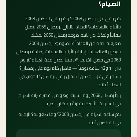
الصيام؟
كم باقي على رمضان 2068؟ وكم باقي لرمضان 2068
بالأيام والساعات؟ العداد التنازلي لرمضان 2068 يعمل
تلقائياً ويُحدَّث كل ثانية. موعد رمضان 2068 يمكنك
معرفته بدقة من العداد أعلاه، ومتى رمضان 2068
سيظهر لك العداد الإجابة بالأيام والساعات. يصادف رمضان
2068 في فصل الخريف 🍂، مما يجعل مدة الصيام تتراوح
بين 11 و12 ساعة يومياً — فاضل كام يوم على رمضان؟
شكد باقي على رمضان؟ شحال باقي لرمضان؟ الجواب في
العداد أعلاه.
يبدأ رمضان 2068 يوم السبت، وهو من أقصر فترات الصيام
في السنوات الأخيرة مقارنةً برمضان الصيف.
كم ساعة الصيام في رمضان 2068؟ وما صعوبته؟ الإجابة
في التفاصيل أدناه.