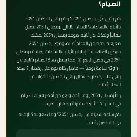
الصيام؟
كم باقي على رمضان 2051؟ وكم باقي لرمضان 2051
بالأيام والساعات؟ العداد التنازلي لرمضان 2051 يعمل
تلقائياً ويُحدَّث كل ثانية. موعد رمضان 2051 يمكنك
معرفته بدقة من العداد أعلاه، ومتى رمضان 2051
سيظهر لك العداد الإجابة بالأيام والساعات. يصادف رمضان
2051 في فصل الربيع 🌸، مما يجعل مدة الصيام تتراوح بين
11 و12 ساعة يومياً — فاضل كام يوم على رمضان؟ شكد
باقي على رمضان؟ شحال باقي لرمضان؟ الجواب في
العداد أعلاه.
يبدأ رمضان 2051 يوم الأحد، وهو من أقصر فترات الصيام
في السنوات الأخيرة مقارنةً برمضان الصيف.
كم ساعة الصيام في رمضان 2051؟ وما صعوبته؟ الإجابة
في التفاصيل أدناه.