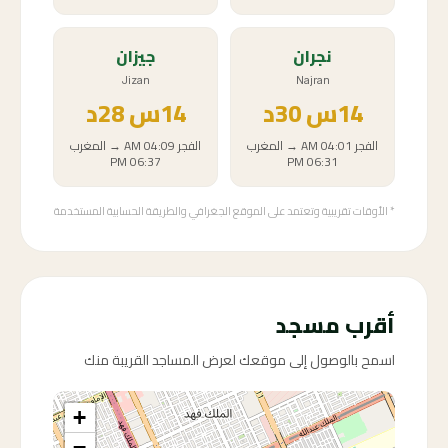
نجران
جيزان
Jizan
Najran
14
س
30د
14
س
28د
الفجر
04:01 AM
→
المغرب
الفجر
04:09 AM
→
المغرب
06:37 PM
06:31 PM
* الأوقات تقريبية وتعتمد على الموقع الجغرافي والطريقة الحسابية المستخدمة
أقرب مسجد
اسمح بالوصول إلى موقعك لعرض المساجد القريبة منك
+
−