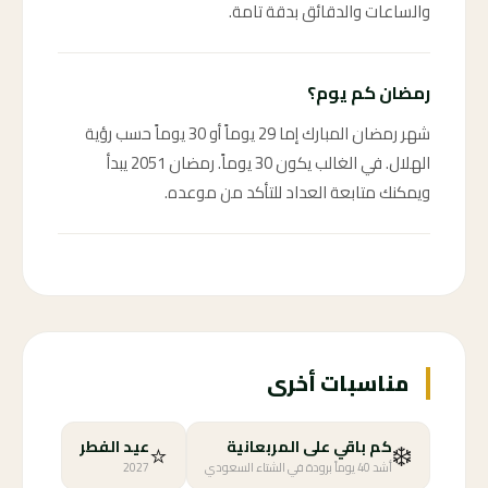
والساعات والدقائق بدقة تامة.
رمضان كم يوم؟
شهر رمضان المبارك إما 29 يوماً أو 30 يوماً حسب رؤية
الهلال. في الغالب يكون 30 يوماً. رمضان 2051 يبدأ
ويمكنك متابعة العداد للتأكد من موعده.
مناسبات أخرى
⭐
❄️
كم باقي على المربعانية
عيد الفطر
أشد 40 يوماً برودة في الشتاء السعودي
2027