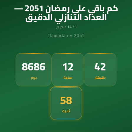
كم باقي على رمضان 2051 —
العداد التنازلي الدقيق
1473 هجري
Ramadan
•
2051
8686
12
42
دقيقة
ساعة
يوم
57
ثانية