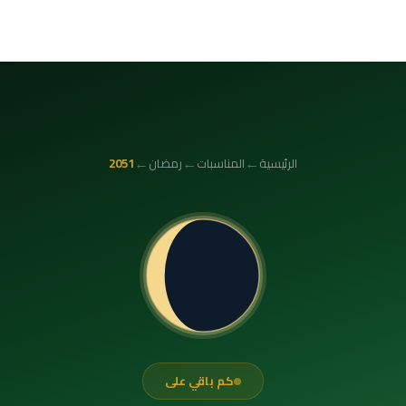
←
←
←
الرئيسية
المناسبات
رمضان
2051
كم باقي على