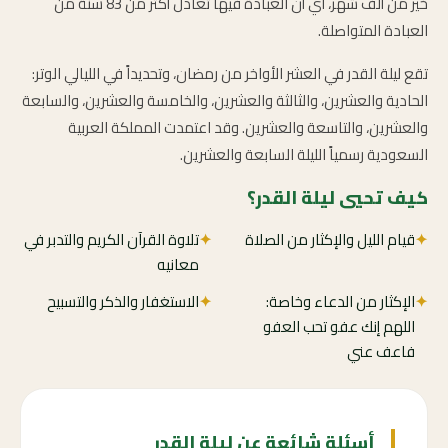
خير من ألف شهر، أي أن العبادة فيها تعادل أكثر من 83 سنة من
العبادة المتواصلة.
تقع ليلة القدر في العشر الأواخر من رمضان، وتحديداً في الليالي الوتر:
الحادية والعشرين، والثالثة والعشرين، والخامسة والعشرين، والسابعة
والعشرين، والتاسعة والعشرين. وقد اعتمدت المملكة العربية
السعودية رسمياً الليلة السابعة والعشرين.
كيف تحيي ليلة القدر؟
✦
قيام الليل والإكثار من الصلاة
✦
تلاوة القرآن الكريم والتدبر في
معانيه
✦
الإكثار من الدعاء وخاصة:
✦
الاستغفار والذكر والتسبيح
اللهم إنك عفو تحب العفو
فاعف عني
أسئلة شائعة عن ليلة القدر