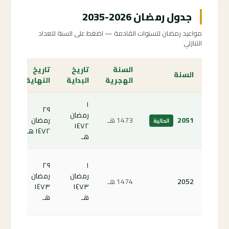
جدول رمضان 2026-2035
مواعيد رمضان للسنوات القادمة — اضغط على السنة للعداد
التنازلي
السنة
تاريخ
تاريخ
الع
السنة
الهجرية
البداية
النهاية
الت
١
٢٩
رمضان
الص
2051
1473
هـ
رمضان
الحالية
١٤٧٢
الحا
١٤٧٢ هـ
هـ
كم
٢٩
١
باق
رمضان
رمضان
2052
1474
هـ
على
١٤٧٣
١٤٧٣
رمض
هـ
هـ
52 ←
كم