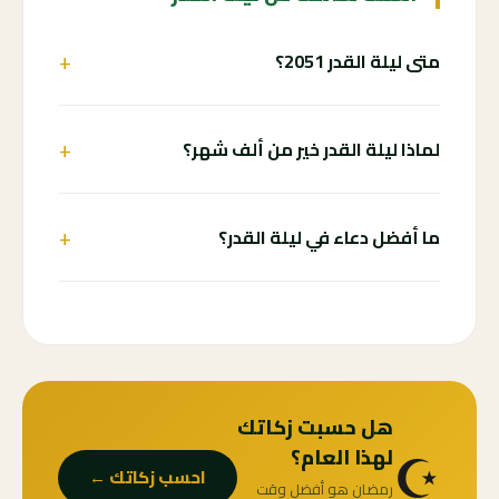
+
متى ليلة القدر 2051؟
+
لماذا ليلة القدر خير من ألف شهر؟
+
ما أفضل دعاء في ليلة القدر؟
هل حسبت زكاتك
☪️
لهذا العام؟
احسب زكاتك ←
رمضان هو أفضل وقت