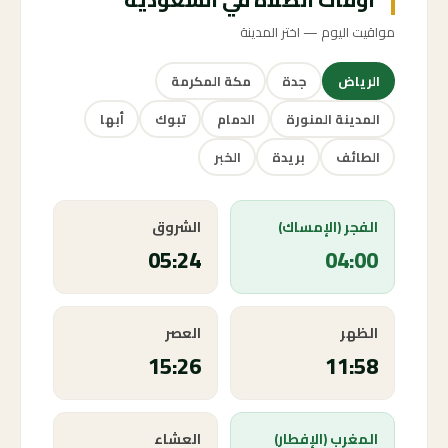
مواقيت اليوم — اختر المدينة
الرياض
جدة
مكة المكرمة
المدينة المنورة
الدمام
تبوك
أبها
الطائف
بريدة
الخبر
الفجر (الإمساك)
الشروق
05:24
04:00
الظهر
العصر
15:26
11:58
المغرب (الإفطار)
العشاء