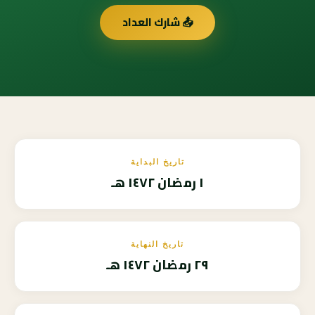
📤 شارك العداد
تاريخ البداية
١ رمضان ١٤٧٢ هـ
تاريخ النهاية
٢٩ رمضان ١٤٧٢ هـ