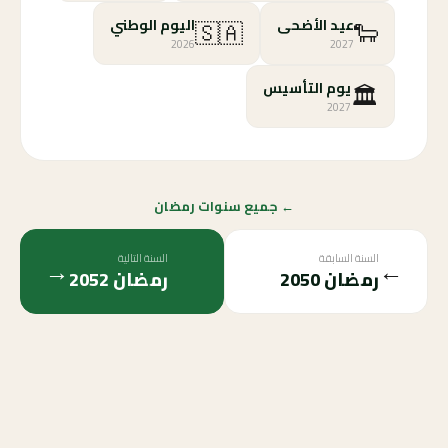
🇸🇦
🐑
عيد الأضحى
اليوم الوطني
2026
2027
🏛️
يوم التأسيس
2027
← جميع سنوات رمضان
السنة السابقة
السنة التالية
→
←
رمضان
2050
رمضان
2052