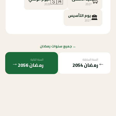
🇸🇦
🐑
2026
2027
🏛️
يوم التأسيس
2027
← جميع سنوات رمضان
السنة السابقة
السنة التالية
→
←
رمضان
2054
رمضان
2056