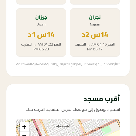
نجران
جيزان
Jizan
Najran
14
س
2د
14
س
1د
الفجر
04:15 AM
→
المغرب
الفجر
04:22 AM
→
المغرب
06:23 PM
06:17 PM
* الأوقات تقريبية وتعتمد على الموقع الجغرافي والطريقة الحسابية المستخدمة
أقرب مسجد
اسمح بالوصول إلى موقعك لعرض المساجد القريبة منك
+
−