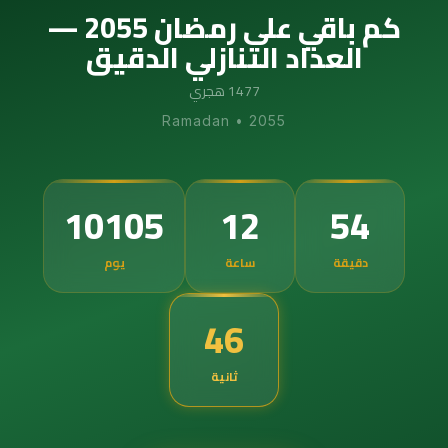
كم باقي على رمضان 2055 —
العداد التنازلي الدقيق
1477 هجري
Ramadan
•
2055
10105
12
54
دقيقة
ساعة
يوم
45
ثانية