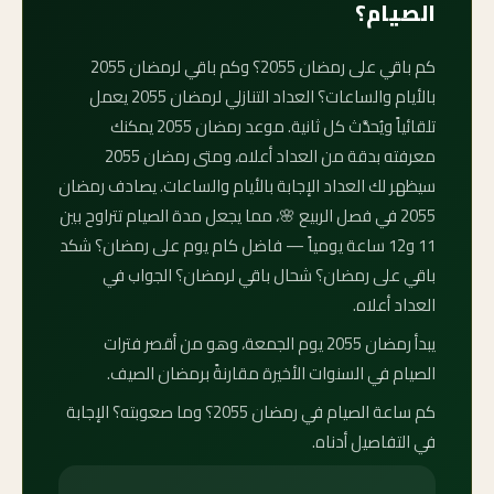
الصيام؟
كم باقي على رمضان 2055؟ وكم باقي لرمضان 2055
بالأيام والساعات؟ العداد التنازلي لرمضان 2055 يعمل
تلقائياً ويُحدَّث كل ثانية. موعد رمضان 2055 يمكنك
معرفته بدقة من العداد أعلاه، ومتى رمضان 2055
سيظهر لك العداد الإجابة بالأيام والساعات. يصادف رمضان
2055 في فصل الربيع 🌸، مما يجعل مدة الصيام تتراوح بين
11 و12 ساعة يومياً — فاضل كام يوم على رمضان؟ شكد
باقي على رمضان؟ شحال باقي لرمضان؟ الجواب في
العداد أعلاه.
يبدأ رمضان 2055 يوم الجمعة، وهو من أقصر فترات
الصيام في السنوات الأخيرة مقارنةً برمضان الصيف.
كم ساعة الصيام في رمضان 2055؟ وما صعوبته؟ الإجابة
في التفاصيل أدناه.