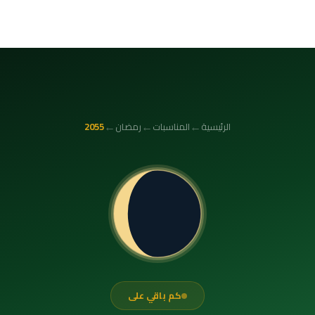
←
←
←
الرئيسية
المناسبات
رمضان
2055
كم باقي على