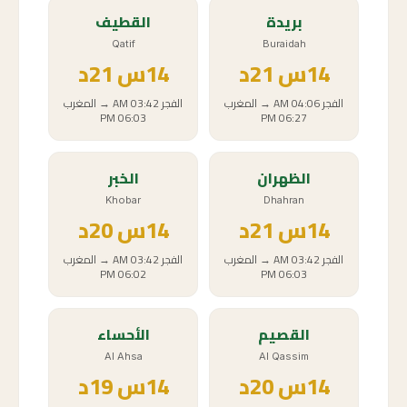
بريدة
القطيف
Qatif
Buraidah
14
س
21د
14
س
21د
الفجر
04:06 AM
→
المغرب
الفجر
03:42 AM
→
المغرب
06:03 PM
06:27 PM
الظهران
الخبر
Khobar
Dhahran
14
س
21د
14
س
20د
الفجر
03:42 AM
→
المغرب
الفجر
03:42 AM
→
المغرب
06:02 PM
06:03 PM
القصيم
الأحساء
Al Ahsa
Al Qassim
14
س
20د
14
س
19د