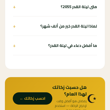
+
متى ليلة القدر 2055؟
+
لماذا ليلة القدر خير من ألف شهر؟
+
ما أفضل دعاء في ليلة القدر؟
هل حسبت زكاتك
☪️
لهذا العام؟
احسب زكاتك ←
رمضان هو أفضل وقت
لإخراج الزكاة — استخدم