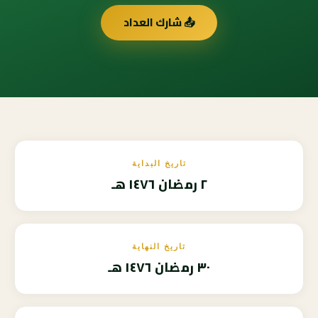
📤 شارك العداد
تاريخ البداية
٢ رمضان ١٤٧٦ هـ
تاريخ النهاية
٣٠ رمضان ١٤٧٦ هـ