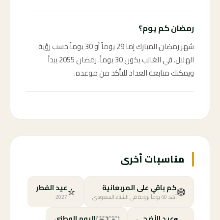
رمضان كم يوم؟
شهر رمضان المبارك إما 29 يوماً أو 30 يوماً حسب رؤية
الهلال. في الغالب يكون 30 يوماً. رمضان 2055 يبدأ
ويمكنك متابعة العداد للتأكد من موعده.
مناسبات أخرى
⭐
❄️
كم باقي على المربعانية
عيد الفطر
أشد 40 يوماً برودة في الشتاء السعودي
2027
عيد الأضحى
اليوم الوطني