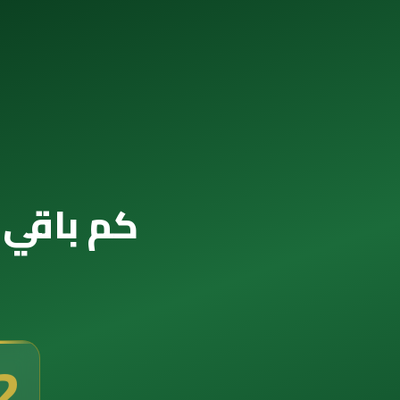
كم باقي ع
1