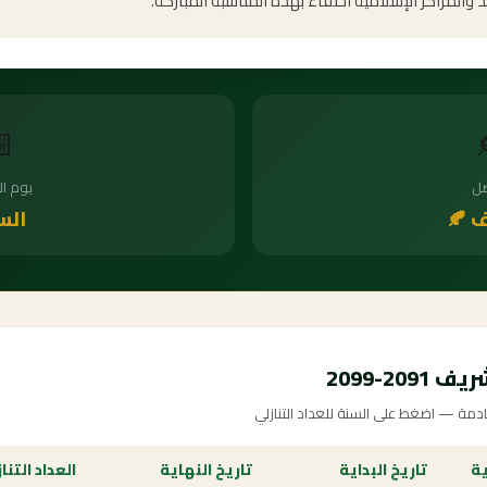
والدروس الدينية في المساجد والمراكز الإسلامية احتف

أسبوع
ال
سبت
الخر
جدول ال
مواعيد المولد النبوي الشريف للسنوات ا
داد التنازلي
تاريخ النهاية
تاريخ البداية
ال