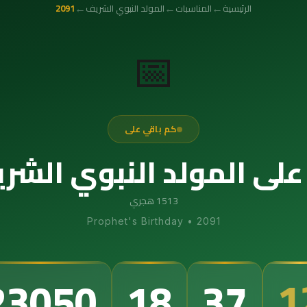
←
←
←
الرئيسية
المناسبات
المولد النبوي الشريف
2091
📅
كم باقي على
لى المولد النبوي الشريف 1
1513 هجري
Prophet's Birthday
•
2091
1
23050
18
37