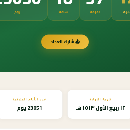
انية
دقيقة
ساعة
يوم
📤 شارك العداد
تاريخ النهاية
عدد الأيام المتبقية
١٢ ربيع الأول ١٥١٣ هـ
23051 يوم