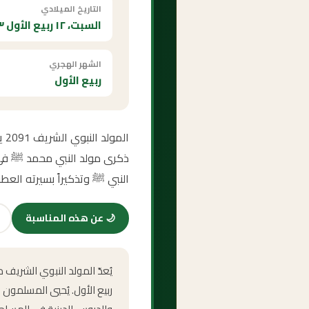
التاريخ الميلادي
السبت، ١٢ ربيع الأول ١٥١٣ هـ
الشهر الهجري
ربيع الأول
ال
ذكرى مولد النبي محمد ﷺ في هذ
النبي ﷺ وتذكيراً بسيرته العطر
🌙
عن هذه المناسبة
يُعدّ المولد النبوي الشريف
ربيع الأول. يُحيي المسلمون 