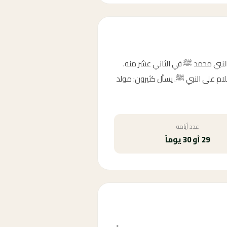
 النبي محمد ﷺ في الثاني عشر منه.
سلام على النبي ﷺ. يسأل كثيرون: مولد
عدد أيامه
29 أو 30 يوماً