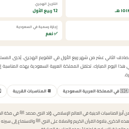
التاريخ الهجري
12 ربيع الأول
إجازة رسمية في السعودية
✅ نعم
مولد النبوي الشريف 2091 يصادف الثاني عشر من شهر ربيع الأول في التقويم الهجري. يُحي
ا اليوم المبارك. تحتفل المملكة العربية السعودية بهذه المناسبة إجا
ة.
🇸🇦
في المملكة العربية السعودية
📆
المناسبات القريبة
️
 من أبرز المناسبات الدينية في العالم الإسلامي. وُلد النبي محمد ﷺ في مكة 
هذه الذكرى بتلاوة القرآن الكريم والصلاة على النبي ﷺ والاستماع إلى سيرته 