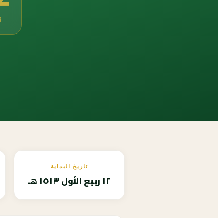
ث
تاريخ البداية
١٢ ربيع الأول ١٥١٣ هـ