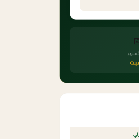

يوم ال
ال
الع