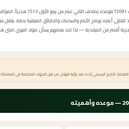
جرية أقصر من الميلادية — لذا تجد بعضهم يسأل: مولد النبوي امتى هذا 
الفلكية. التاريخ الرسمي يُحدد بعد رؤية الهلال من قِبل الجهات المختصة في المملكة ا