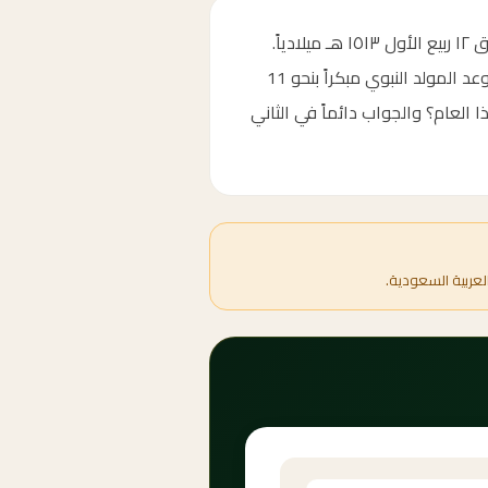
كم باقي على المولد النبوي الشريف 2091؟ موعده يصادف الثاني عشر من ربيع الأول 1513 هجرياً، الموافق ١٢ ربيع الأول ١٥١٣ هـ ميلادياً.
متى المولد النبوي 2091؟ — العداد التنازلي أعلاه يوضح الأيام والساعات والدقائق المتبقية بدقة. يتنقل موعد المولد النبوي مبكراً بنحو 11
العام؟ والجواب دائماً في الثاني
لعربية السعودية.