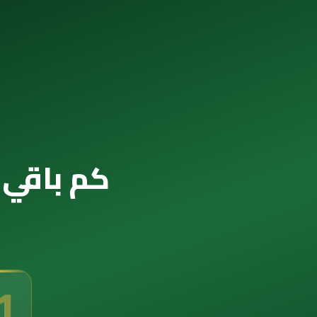
كم باقي ع
0