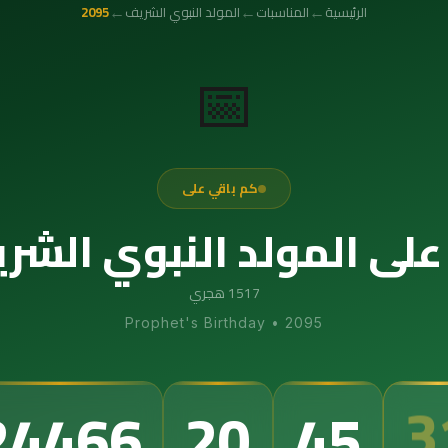
←
←
←
الرئيسية
المناسبات
المولد النبوي الشريف
2095
📅
كم باقي على
لى المولد النبوي الشريف 5
1517 هجري
Prophet's Birthday
•
2095
3
24466
20
45