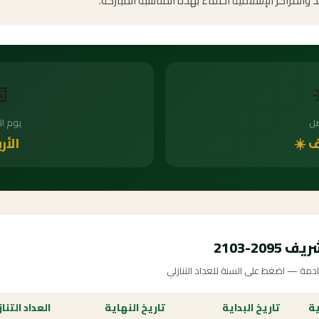
والدروس الدينية في المساجد والمراكز الإسلامية احتف

أسبوع
ال
بعاء
الص
جدول ال
مواعيد المولد النبوي الشريف للسنوات ا
داد التنازلي
تاريخ النهاية
تاريخ البداية
ال