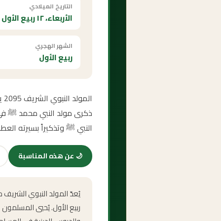
التاريخ الميلادي
الأربعاء، ١٢ ربيع الأول ١٥١٧ هـ
الشهر الهجري
ربيع الأول
ال
ذكرى مولد النبي محمد ﷺ في هذ
النبي ﷺ وتذكيراً بسيرته العطر
🌙
عن هذه المناسبة
يُعدّ المولد النبوي الشريف
ربيع الأول. يُحيي المسلمون 