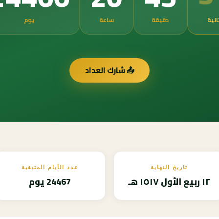
انية
دقيقة
ساعة
يوم
📤 شارك العداد
تاريخ النهاية
عدد الأيام المتبقية
١٢ ربيع الأول ١٥١٧ هـ
24467 يوم