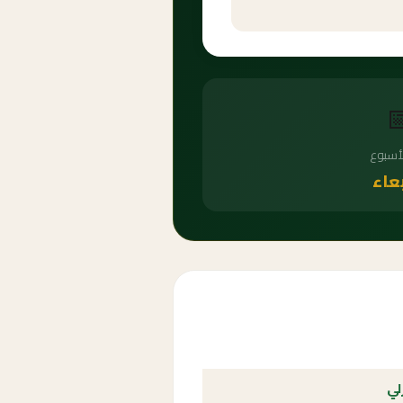

يوم ال
الأر
الع