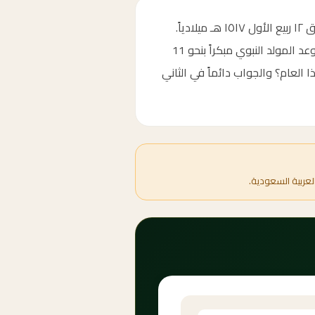
كم باقي على المولد النبوي الشريف 2095؟ موعده يصادف الثاني عشر من ربيع الأول 1517 هجرياً، الموافق ١٢ ربيع الأول ١٥١٧ هـ ميلادياً.
متى المولد النبوي 2095؟ — العداد التنازلي أعلاه يوضح الأيام والساعات والدقائق المتبقية بدقة. يتنقل موعد المولد النبوي مبكراً بنحو 11
العام؟ والجواب دائماً في الثاني
لعربية السعودية.