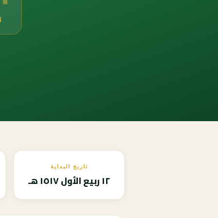
ث
تاريخ البداية
١٢ ربيع الأول ١٥١٧ هـ