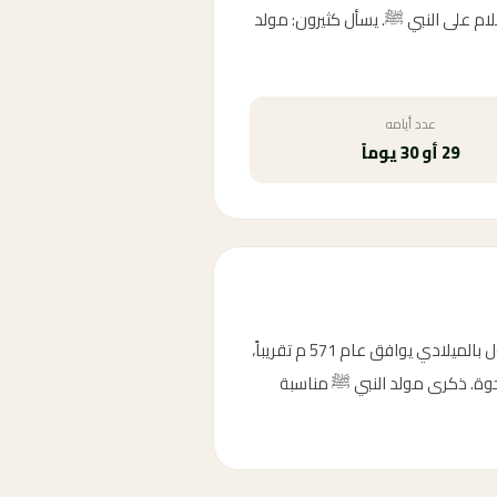
سلام على النبي ﷺ. يسأل كثيرون: مولد
عدد أيامه
29 أو 30 يوماً
وُلد النبي محمد ﷺ في مكة المكرمة في الثاني عشر من شهر ربيع الأول. يرى جمهور المؤرخين أن تاريخ ميلاد الرسول بالميلادي يوافق عام 571 م تقريباً،
أخوة. ذكرى مولد النبي ﷺ مناسبة