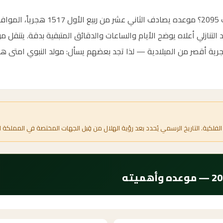
جرية أقصر من الميلادية — لذا تجد بعضهم يسأل: مولد النبوي امتى هذا 
الفلكية. التاريخ الرسمي يُحدد بعد رؤية الهلال من قِبل الجهات المختصة في المملكة ا