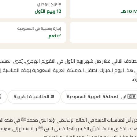
التاريخ الهجري
12 ربيع الأول
إجازة رسمية في السعودية
✅ نعم
مولد النبوي الشريف 2095 يصادف الثاني عشر من شهر ربيع الأول في التقويم الهجري. يُحي
ا اليوم المبارك. تحتفل المملكة العربية السعودية بهذه المناسبة إجا
ة.
🇸🇦
في المملكة العربية السعودية
📆
المناسبات القريبة
️
 من أبرز المناسبات الدينية في العالم الإسلامي. وُلد النبي محمد ﷺ في مكة 
هذه الذكرى بتلاوة القرآن الكريم والصلاة على النبي ﷺ والاستماع إلى سيرته 