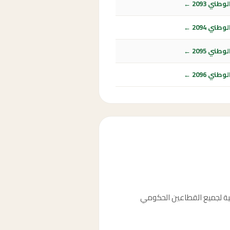
ي 2093 ←
ي 2094 ←
ي 2095 ←
ي 2096 ←
بر 2088، الموافق 6 ربيع الأول 1512هـ، وهو إجازة رسمية لجميع القطاعين الحكومي