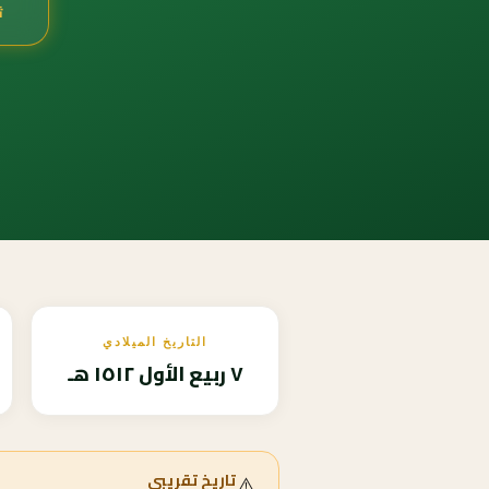
ث
التاريخ الميلادي
٧ ربيع الأول ١٥١٢ هـ
⚠️
تاريخ تقريبي