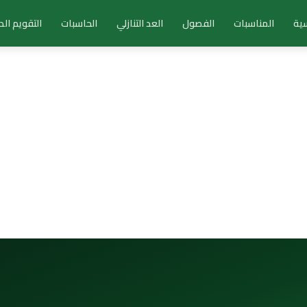
سية
المناسبات
الفصول
العد التنازلي
الحاسبات
التقويم ال