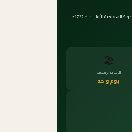
اليوم الوطني في 23 سبتمبر يُحيي توحيد المملكة عام 1932م. أما يوم التأسيس في 22 فبراير فيُحيي ذكرى تأسيس الدولة السعودية الأولى عام 1727م
🏖️
الإجازة الرسمية
يوم واحد