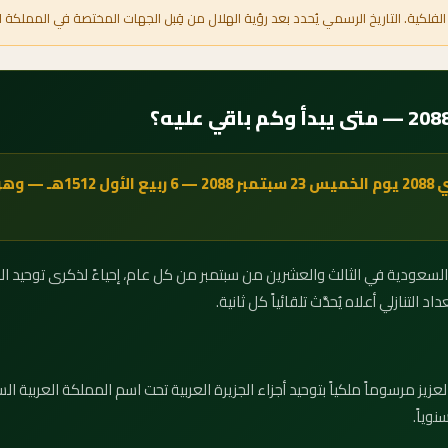
الفلكية. التاريخ الرسمي يُحدد بعد رؤية الهلال من قِبل الجهات المختصة في المملكة ا
يوافق اليوم الوطني السعودي 8
التنازلي أعلاه يُحدَّث تلقائياً كل ثانية.
صدر الملك عبدالعزيز مرسوماً ملكياً بتوحيد أجزاء الجزيرة العربية تحت اسم المملكة العر
نوياً.