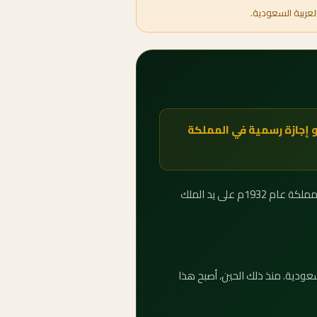
لعربية السعودية.
208 يوم الخميس 23 سبتمبر 2088 — 6 ربيع الأول 1512هـ — وهو إجازة رسمية في المملكة
يُحتفل باليوم الوطني للمملكة العربية السعودية في الثالث والعشرين من سبتمبر من كل عام، إحياءً لذكرى توحيد المملكة عام 1932م على يد الملك
بية السعودية. منذ ذلك الحين، أصبح هذا