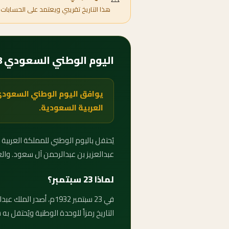
هذا التاريخ تقريبي ويعتمد على الحسابات 
اليوم الوطني السعودي 2088 — متى يبدأ وكم باقي عليه؟
العربية السعودية.
عبدالعزيز بن عبدالرحمن آل سعود. والعداد 
لماذا 23 سبتمبر؟
في 23 سبتمبر 1932م، أ
التاريخ رمزاً للوحدة الوطنية ويُحتفل به س