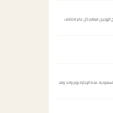
ول 1512هـ. التاريخ الميلادي ثابت دائماً في 23 سبتمبر، أما التاريخ الهجري فيتغير كل عام لاختلاف
 العربية السعودية. مدة الإجازة يوم واحد وقد