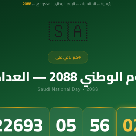
←
←
←
الرئيسية
المناسبات
اليوم الوطني السعودي
2088
🇸🇦
كم باقي على
عداد التنازلي الدقيق
Saudi National Day
•
2088
22693
05
56
0