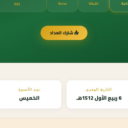
انية
دقيقة
ساعة
يوم
📤 شارك العداد
التاريخ الهجري
يوم الأسبوع
6 ربيع الأول 1512هـ
الخميس