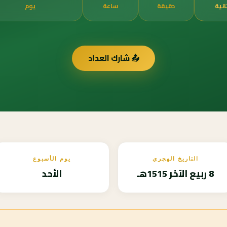
انية
دقيقة
ساعة
يوم
📤 شارك العداد
التاريخ الهجري
يوم الأسبوع
8 ربيع الآخر 1515هـ
الأحد