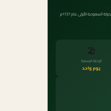
اليوم الوطني في 23 سبتمبر يُحيي توحيد المملكة عام 1932م. أما يوم التأسيس في 22 فبراير فيُحيي ذكرى تأسيس الدولة السعودية الأولى عام 1727م
🏖️
الإجازة الرسمية
يوم واحد