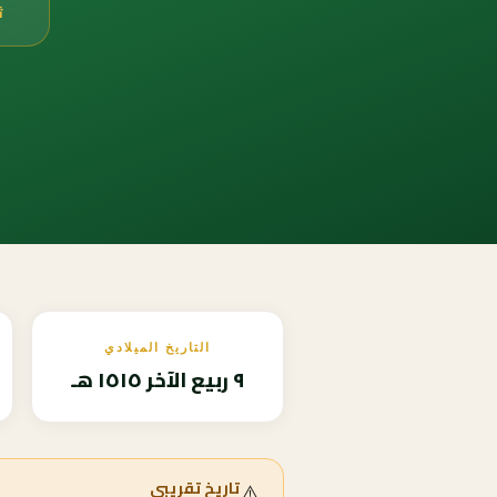
ث
التاريخ الميلادي
٩ ربيع الآخر ١٥١٥ هـ
⚠️
تاريخ تقريبي