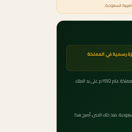
لعربية السعودية.
23 سبتمبر 2091 — 8 ربيع الآخر 1515هـ — وهو إجازة رسمية في المملكة
يُحتفل باليوم الوطني للمملكة العربية السعودية في الثالث والعشرين من سبتمبر من كل عام، إحياءً لذكرى توحيد المملكة عام 1932م على يد الملك
بية السعودية. منذ ذلك الحين، أصبح هذا