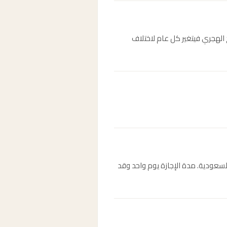
 1515هـ. التاريخ الميلادي ثابت دائماً في 23 سبتمبر، أما التاريخ الهجري فيتغير كل عام لاختلاف
 العربية السعودية. مدة الإجازة يوم واحد وقد