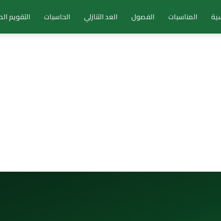
سية
المناسبات
الفصول
العد التنازلي
الحاسبات
التقويم ال