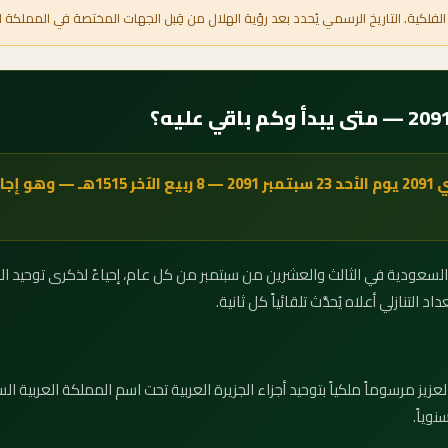
الفلكية. التاريخ الرسمي يُحدد بعد رؤية الهلال من قِبل الجهات المختصة في المملكة ا
يوافق اليوم الوطني السعودي 2091 يوم الأحد 
التنازلي أعلاه يُحدَّث تلقائياً كل ثانية.
صدر الملك عبدالعزيز مرسوماً ملكياً بتوحيد أجزاء الجزيرة العربية تحت اسم المملكة العر
نوياً.