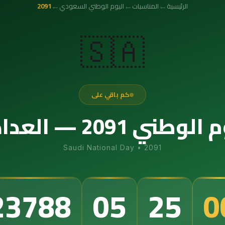
←
←
←
الرئيسية
المناسبات
اليوم الوطني السعودي
2091
🇸🇦
كم باقي على
عداد التنازلي الدقيق
Saudi National Day
•
2091
5
23788
05
24