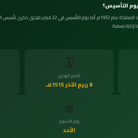
ويوم التأسيس؟
 إجازة رسمية.
🗓️
التاريخ الهجري
8 ربيع الآخر 1515هـ
📅
يوم الأسبوع
الأحد