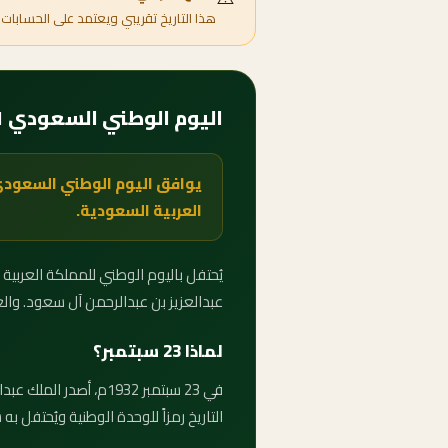
هذا التاريخ تقريبي ويعتمد على الحسابات 
اليوم الوطني السعودي 2091 — متى يبدأ وكم باقي عليه؟
العربية السعودية.
عبدالعزيز بن عبدالرحمن آل سعود. والعداد 
لماذا 23 سبتمبر؟
في 23 سبتمبر 1932م، أ
التاريخ رمزاً للوحدة الوطنية ويُحتفل به س