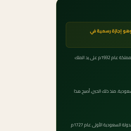
ي 2030 يوم الاثنين 23 سبتمبر 2030 — 24 جمادى الأولى 1452هـ — وهو إجازة رسمية في
يُحتفل باليوم الوطني للمملكة العربية السعودية في الثالث والعشرين من سبتمبر من كل عام، إحياءً لذكرى توحيد المملكة عام 1932م على يد الملك
بية السعودية. منذ ذلك الحين، أصبح هذا
اليوم الوطني في 23 سبتمبر يُحيي توحيد المملكة عام 1932م. أما يوم التأسيس في 22 فبراير فيُحيي ذكرى تأسيس الدولة السعودية الأولى عام 1727م