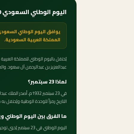
اليوم الوطني السعودي 2030 — متى يبدأ وكم باقي عليه؟
المملكة العربية السعودية.
عبدالعزيز بن عبدالرحمن آل سعود. والعداد 
لماذا 23 سبتمبر؟
في 23 سبتمبر 1932م، أ
التاريخ رمزاً للوحدة الوطنية ويُحتفل به س
ما الفرق بين اليوم الوطني 