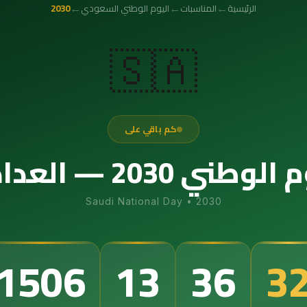
←
←
←
الرئيسية
المناسبات
اليوم الوطني السعودي
2030
🇸🇦
كم باقي على
عداد التنازلي الدقيق
Saudi National Day
•
2030
3
1506
13
36