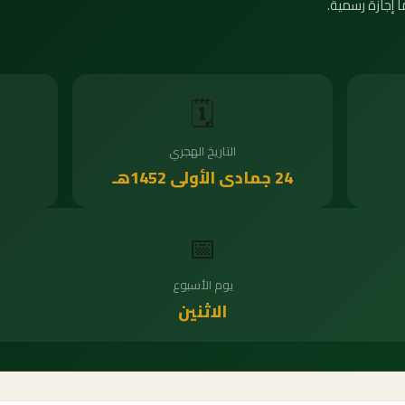
 إجازة رسمية.
🗓️
التاريخ الهجري
24 جمادى الأولى 1452هـ
📅
يوم الأسبوع
الاثنين