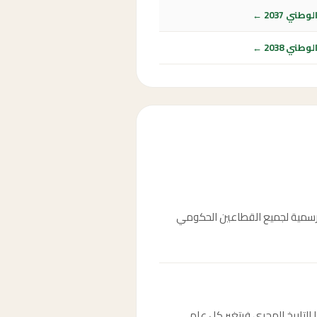
ي 2037 ←
ي 2038 ←
نين 23 سبتمبر 2030، الموافق 24 جمادى الأولى 1452هـ، وهو إجازة رسمية لجميع القطاعين الحكومي
يخ 24 جمادى الأولى 1452هـ. التاريخ الميلادي ثابت دائماً في 23 سبتمبر، أما التاريخ الهجري فيتغير كل عام