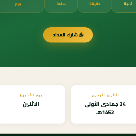
ثانية
دقيقة
ساعة
يوم
📤 شارك العداد
التاريخ الهجري
يوم الأسبوع
24 جمادى الأولى
الاثنين
1452هـ