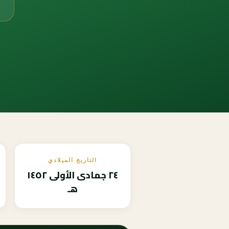
التاريخ الميلادي
٢٤ جمادى الأولى ١٤٥٢
هـ