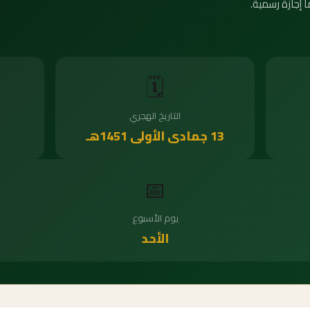
 إجازة رسمية.
🗓️
التاريخ الهجري
13 جمادى الأولى 1451هـ
📅
يوم الأسبوع
الأحد