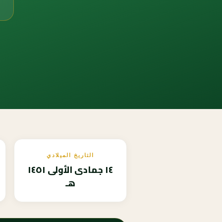
التاريخ الميلادي
١٤ جمادى الأولى ١٤٥١
هـ