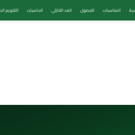
سية
المناسبات
الفصول
العد التنازلي
الحاسبات
التقويم ال