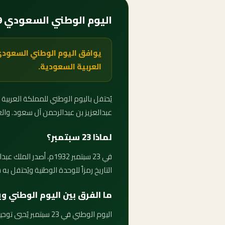
اليوم الوطني السعودي 2029 — متى يبدأ وكم باقي عليه؟
العربية السعودية.
عبدالعزيز بن عبدالرحمن آل سعود. والعداد 
لماذا 23 سبتمبر؟
في 23 سبتمبر 1932م، أ
التاريخ رمزاً للوحدة الوطنية ويُحتفل به س
ما الفرق بين اليوم الوطني 