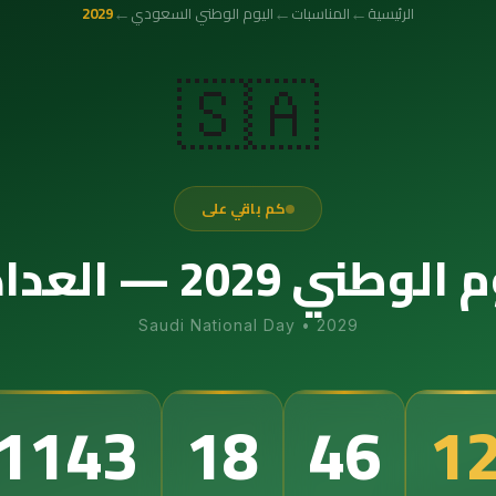
←
←
←
الرئيسية
المناسبات
اليوم الوطني السعودي
2029
🇸🇦
كم باقي على
عداد التنازلي الدقيق
Saudi National Day
•
2029
1
1143
18
46