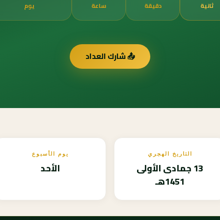
ثانية
دقيقة
ساعة
يوم
📤 شارك العداد
التاريخ الهجري
يوم الأسبوع
13 جمادى الأولى
الأحد
1451هـ