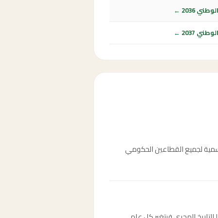
ي 2036 ←
ي 2037 ←
2 سبتمبر 2029، الموافق 13 جمادى الأولى 1451هـ، وهو إجازة رسمية لجميع القطاعين الحكومي
يخ 13 جمادى الأولى 1451هـ. التاريخ الميلادي ثابت دائماً في 23 سبتمبر، أما التاريخ الهجري فيتغير كل عام