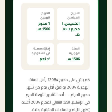
التاريخ
التاريخ
الميلادي
الهجري
الخميس، ١
1 محرم
محرم ١٥٠٦
1506 هـ
هـ
السنة
إجازة رسمية
الهجرية
في السعودية
1506 هـ
✅ نعم
كم باقي على محرم 2084؟ رأس السنة
الهجرية 2084 يوافق أول يوم من شهر
محرم الحرام — أحد الأشهر الأربعة الحرم
في الإسلام. العد التنازلي لمحرم 2084 أعلاه
يُظهر الأيام والساعات المتبقية بدقة.