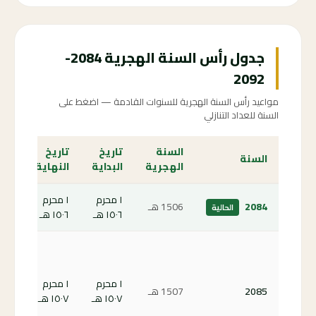
جدول رأس السنة الهجرية 2084-
2092
مواعيد رأس السنة الهجرية للسنوات القادمة — اضغط على
السنة للعداد التنازلي
السنة
تاريخ
تاريخ
الع
السنة
الهجرية
البداية
النهاية
الت
١ محرم
١ محرم
الص
2084
1506 هـ
الحالية
١٥٠٦ هـ
١٥٠٦ هـ
الحا
كم
باق
على
١ محرم
١ محرم
2085
1507 هـ
رأس
١٥٠٧ هـ
١٥٠٧ هـ
الس