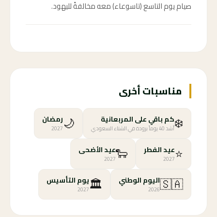
صيام يوم التاسع (تاسوعاء) معه مخالفةً لليهود.
مناسبات أخرى
🌙
❄️
كم باقي على المربعانية
رمضان
أشد 40 يوماً برودة في الشتاء السعودي
2027
🐑
⭐
عيد الفطر
عيد الأضحى
2027
2027
🏛️
🇸🇦
اليوم الوطني
يوم التأسيس
2027
2026