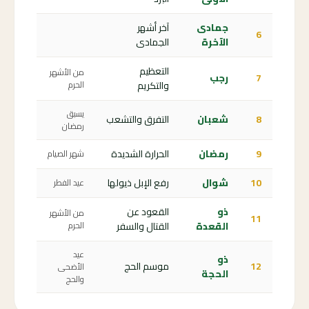
جمادى
آخر أشهر
6
الآخرة
الجمادى
التعظيم
من الأشهر
7
رجب
والتكريم
الحرم
يسبق
8
شعبان
التفرق والتشعب
رمضان
9
رمضان
الحرارة الشديدة
شهر الصيام
10
شوال
رفع الإبل ذيولها
عيد الفطر
ذو
القعود عن
من الأشهر
11
القعدة
القتال والسفر
الحرم
عيد
ذو
12
موسم الحج
الأضحى
الحجة
والحج