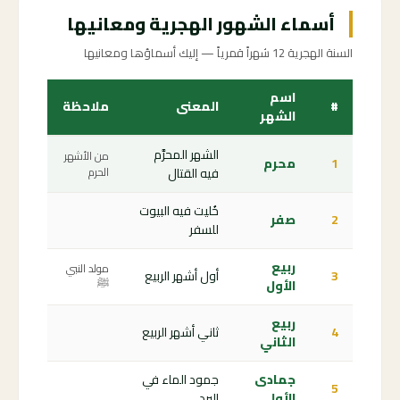
أسماء الشهور الهجرية ومعانيها
السنة الهجرية 12 شهراً قمرياً — إليك أسماؤها ومعانيها
اسم
#
المعنى
ملاحظة
الشهر
الشهر المحرَّم
من الأشهر
1
محرم
فيه القتال
الحرم
خُليت فيه البيوت
2
صفر
للسفر
ربيع
مولد النبي
3
أول أشهر الربيع
الأول
ﷺ
ربيع
4
ثاني أشهر الربيع
الثاني
جمادى
جمود الماء في
5
الأولى
البرد