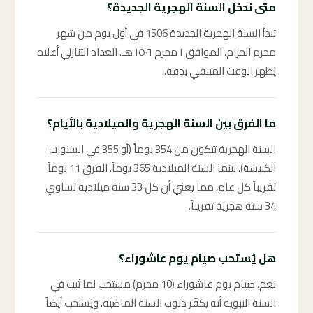
متى ندخل السنة الهجرية الجديدة؟
تبدأ السنة الهجرية الجديدة 1506 في أول يوم من شهر
محرم الحرام، الموافق ١ محرم ١٥٠٦ هـ. العداد التنازلي أعلاه
يُظهر الوقت المتبقي بدقة.
ما الفرق بين السنة الهجرية والميلادية بالأيام؟
السنة الهجرية تتكون من 354 يوماً (أو 355 في السنوات
الكبيسة)، بينما السنة الميلادية 365 يوماً. الفرق 11 يوماً
تقريباً كل عام، مما يعني أن كل 33 سنة ميلادية تساوي
34 سنة هجرية تقريباً.
هل يُستحب صيام يوم عاشوراء؟
نعم، صيام يوم عاشوراء (10 محرم) مستحب لما ثبت في
السنة النبوية أنه يكفّر ذنوب السنة الماضية. ويُستحب أيضاً