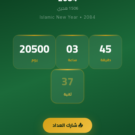
1506 هجري
Islamic New Year
•
2084
20500
03
45
دقيقة
ساعة
يوم
36
ثانية
📤 شارك العداد