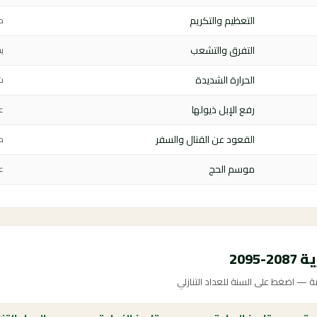
التعظيم والتكريم
م
التفرق والتشعب
ي
الحرارة الشديدة
ش
رفع الإبل ذيولها
عي
القعود عن القتال والسفر
م
موسم الحج
ع
209
ة — اضغط على السنة للعداد التنازلي