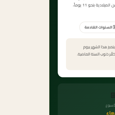
الإسلام. العد التنازلي لمحرم 2087 أعلاه يُظهر الأيام والساعات المتبقية بدقة. تختلف السنة الهجرية عن الميلادية بنحو 11 يوماً،
السنوات القادمة
🗓
شهر محرم الحرام هو أ
عاشوراء في اليوم العاشر

يوم ال
الأر