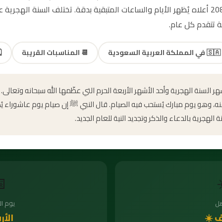
مما يجعل المناس
️
المناسبات القريبة
📆
في المملكة العربية السعودية
🇸🇦
ول أشهر السنة الهجرية وأحد الأشهر الأربعة الحرم التي عظّمها الله سبحانه و
 منه، وهو يوم مبارك يُستحب فيه الصيام. قال النبي ﷺ إن صيام يوم عاشوراء 
يحتفل المسلمون برأس السنة الهجرية بالدعاء والذكر

أسبوع
ال
بعاء
الص