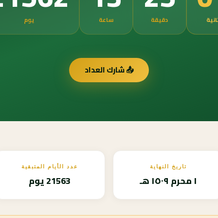
انية
دقيقة
ساعة
يوم
📤 شارك العداد
تاريخ النهاية
عدد الأيام المتبقية
١ محرم ١٥٠٩ هـ
21563 يوم