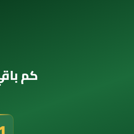
كم باقي 
0