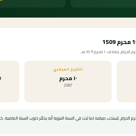
يصادف ١٠ محرم ١٥٠٩ هـ
التاريخ الميلادي
١٠ محرم
ي
2087
 الحرام. يُستحب صيامه لما ثبت في السنة النبوية أنه يكفّر ذنوب السنة الماضية. 