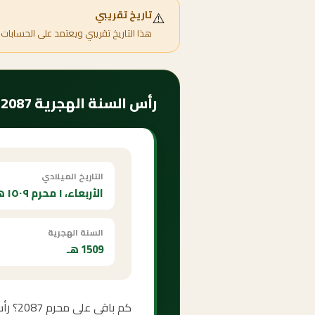
⚠️
تاريخ تقريبي
هذا التاريخ تقريبي ويعتمد على الحسابات 
رأس السنة الهجرية 2087 — متى يبدأ وكم ساعة الصيام؟
التاريخ الميلادي
الأربعاء، ١ محرم ١٥٠٩ هـ
السنة الهجرية
1509 هـ