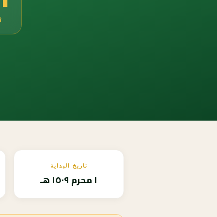
ث
تاريخ البداية
١ محرم ١٥٠٩ هـ