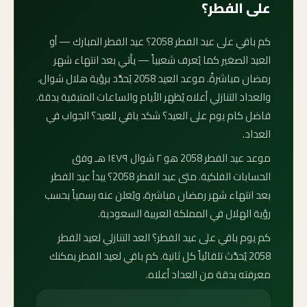
على الفطر؟
كم باقي على عيد الفطر 2058؟ عيد الفطر المبارك — أو
العيد الصغير كما يُعرف شعبياً — يأتي بعد انتهاء شهر
رمضان مباشرةً. موعد العيد 2058 يُحدَّد برؤية هلال شوال،
والعداد التنازلي أعلاه يُظهر الأيام والساعات المتبقية بدقة.
فاضل كام يوم على العيد؟ شكد باقي للعيد؟ الجواب في
العداد.
موعد عيد الفطر 2058 هو ٢ شوال ١٤٧٩ هـ وفق
الحسابات الفلكية. متى عيد الفطر 2058؟ يبدأ عيد الفطر
بعد انتهاء شهر رمضان مباشرة، ويُعلن عنه رسمياً بحسب
رؤية الهلال في المملكة العربية السعودية.
كم يوم باقي على عيد الفطر؟ العد التنازلي لعيد الفطر
2058 يُحدَّث تلقائياً كل ثانية. كم باقي لعيد الفطر يمكنك
معرفته بدقة من العداد أعلاه.