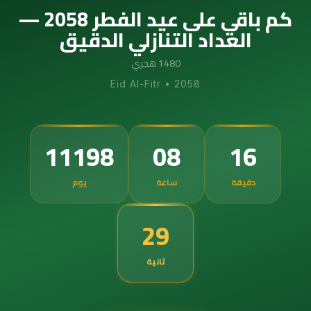
كم باقي على عيد الفطر 2058 —
العداد التنازلي الدقيق
1480 هجري
Eid Al-Fitr
•
2058
11198
08
16
دقيقة
ساعة
يوم
28
ثانية