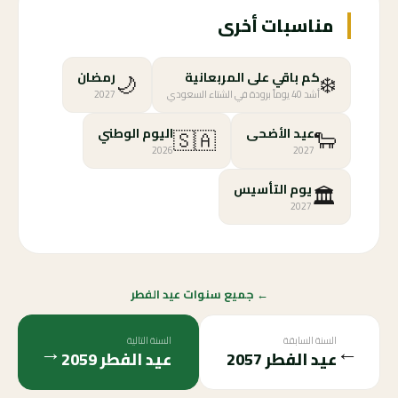
مناسبات أخرى
🌙
❄️
كم باقي على المربعانية
رمضان
أشد 40 يوماً برودة في الشتاء السعودي
2027
🇸🇦
🐑
عيد الأضحى
اليوم الوطني
2026
2027
🏛️
يوم التأسيس
2027
← جميع سنوات عيد الفطر
السنة السابقة
السنة التالية
→
←
عيد الفطر
2057
عيد الفطر
2059