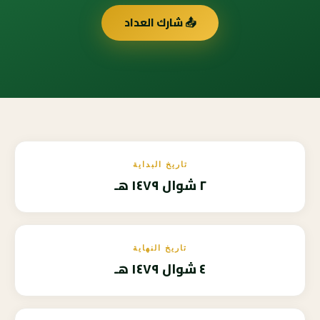
📤 شارك العداد
تاريخ البداية
٢ شوال ١٤٧٩ هـ
تاريخ النهاية
٤ شوال ١٤٧٩ هـ