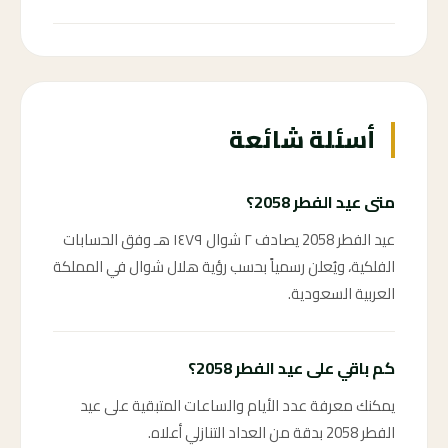
66 ←
أسئلة شائعة
متى عيد الفطر 2058؟
عيد الفطر 2058 يصادف ٢ شوال ١٤٧٩ هـ وفق الحسابات
الفلكية، ويُعلن رسمياً بحسب رؤية هلال شوال في المملكة
العربية السعودية.
كم باقي على عيد الفطر 2058؟
يمكنك معرفة عدد الأيام والساعات المتبقية على عيد
الفطر 2058 بدقة من العداد التنازلي أعلاه.