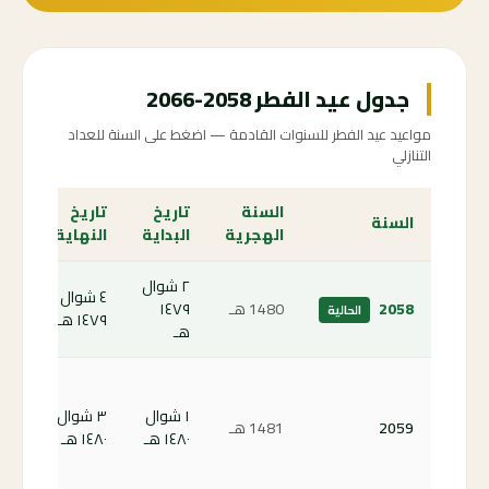
جدول عيد الفطر 2058-2066
مواعيد عيد الفطر للسنوات القادمة — اضغط على السنة للعداد
التنازلي
السنة
تاريخ
تاريخ
الع
السنة
الهجرية
البداية
النهاية
الت
٢ شوال
٤ شوال
الص
2058
1480 هـ
١٤٧٩
الحالية
١٤٧٩ هـ
الحا
هـ
كم
باق
١ شوال
٣ شوال
2059
1481 هـ
على
١٤٨٠ هـ
١٤٨٠ هـ
الف
59 ←