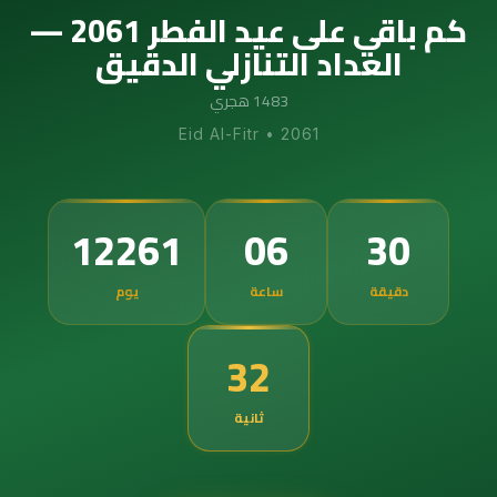
كم باقي على عيد الفطر 2061 —
العداد التنازلي الدقيق
1483 هجري
Eid Al-Fitr
•
2061
12261
06
30
دقيقة
ساعة
يوم
31
ثانية