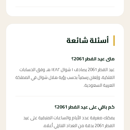
69 ←
أسئلة شائعة
متى عيد الفطر 2061؟
عيد الفطر 2061 يصادف ١ شوال ١٤٨٢ هـ وفق الحسابات
الفلكية، ويُعلن رسمياً بحسب رؤية هلال شوال في المملكة
العربية السعودية.
كم باقي على عيد الفطر 2061؟
يمكنك معرفة عدد الأيام والساعات المتبقية على عيد
الفطر 2061 بدقة من العداد التنازلي أعلاه.