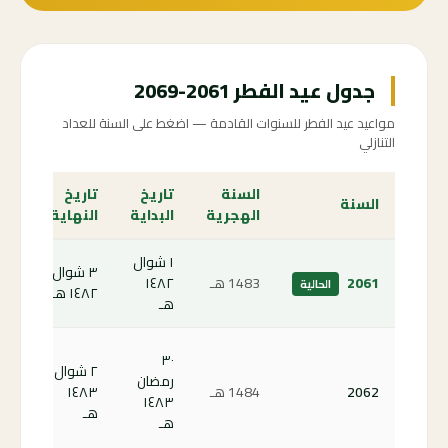
جدول عيد الفطر 2061-2069
مواعيد عيد الفطر للسنوات القادمة — اضغط على السنة للعداد
التنازلي
السنة
تاريخ
تاريخ
الع
السنة
الهجرية
البداية
النهاية
الت
١ شوال
٣ شوال
الص
2061
1483 هـ
١٤٨٢
الحالية
١٤٨٢ هـ
الحا
هـ
كم
٣٠
٢ شوال
باق
رمضان
2062
1484 هـ
١٤٨٣
على
١٤٨٣
هـ
الف
هـ
62 ←