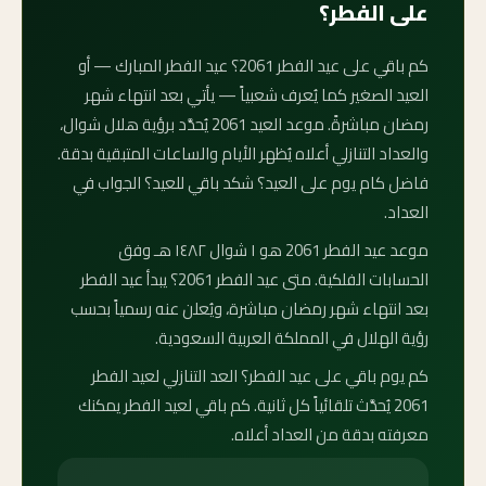
على الفطر؟
كم باقي على عيد الفطر 2061؟ عيد الفطر المبارك — أو
العيد الصغير كما يُعرف شعبياً — يأتي بعد انتهاء شهر
رمضان مباشرةً. موعد العيد 2061 يُحدَّد برؤية هلال شوال،
والعداد التنازلي أعلاه يُظهر الأيام والساعات المتبقية بدقة.
فاضل كام يوم على العيد؟ شكد باقي للعيد؟ الجواب في
العداد.
موعد عيد الفطر 2061 هو ١ شوال ١٤٨٢ هـ وفق
الحسابات الفلكية. متى عيد الفطر 2061؟ يبدأ عيد الفطر
بعد انتهاء شهر رمضان مباشرة، ويُعلن عنه رسمياً بحسب
رؤية الهلال في المملكة العربية السعودية.
كم يوم باقي على عيد الفطر؟ العد التنازلي لعيد الفطر
2061 يُحدَّث تلقائياً كل ثانية. كم باقي لعيد الفطر يمكنك
معرفته بدقة من العداد أعلاه.