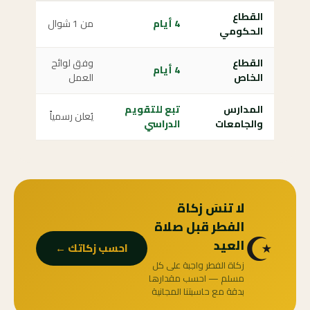
القطاع
4 أيام
من 1 شوال
الحكومي
القطاع
وفق لوائح
4 أيام
الخاص
العمل
المدارس
تبع للتقويم
يُعلن رسمياً
والجامعات
الدراسي
لا تنسَ زكاة
الفطر قبل صلاة
☪️
العيد
احسب زكاتك ←
زكاة الفطر واجبة على كل
مسلم — احسب مقدارها
بدقة مع حاسبتنا المجانية