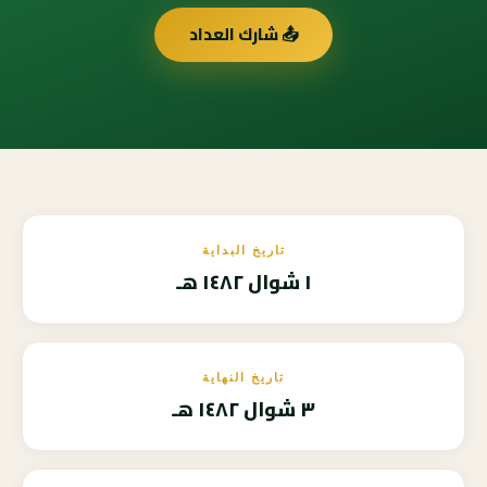
📤 شارك العداد
تاريخ البداية
١ شوال ١٤٨٢ هـ
تاريخ النهاية
٣ شوال ١٤٨٢ هـ