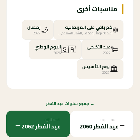
مناسبات أخرى
🌙
❄️
كم باقي على المربعانية
رمضان
أشد 40 يوماً برودة في الشتاء السعودي
2027
🇸🇦
🐑
عيد الأضحى
اليوم الوطني
2026
2027
🏛️
يوم التأسيس
2027
← جميع سنوات عيد الفطر
السنة السابقة
السنة التالية
→
←
عيد الفطر
2060
عيد الفطر
2062