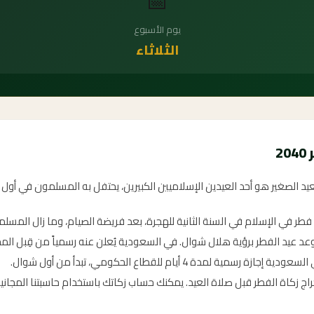
📅
يوم الأسبوع
الثلاثاء
2
لعيد الصغير هو أحد العيدين الإسلاميين الكبيرين، يحتفل به المسلمون في أول
د فطر في الإسلام في السنة الثانية للهجرة، بعد فريضة الصيام، وما زال المسل
موعد عيد الفطر برؤية هلال شوال. في السعودية يُعلن عنه رسمياً من قِبل المح
ازة رسمية لمدة 4 أيام للقطاع الحكومي، تبدأ من أول شوال.
راج زكاة الفطر قبل صلاة العيد. يمكنك حساب زكاتك باستخدام حاسبتنا المجانية