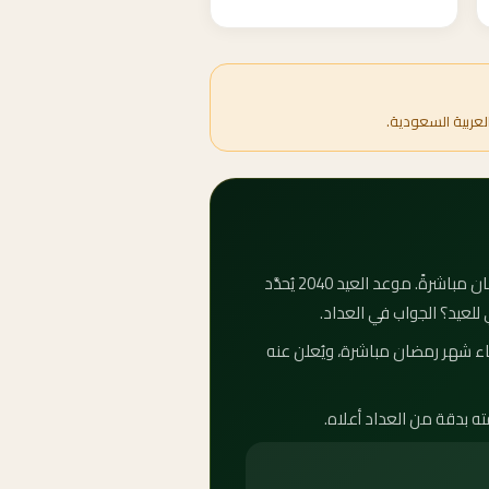
لعربية السعودية.
كم باقي على عيد الفطر 2040؟ عيد الفطر المبارك — أو العيد الصغير كما يُعرف شعبياً — يأتي بعد انتهاء شهر رمضان مباشرةً. موعد العيد 2040 يُحدَّد
 للعيد؟ الجواب في العداد.
لكية. متى عيد الفطر 2040؟ يبدأ عيد الفطر بعد انتهاء شهر رمضان مباشرة، ويُعلن عنه