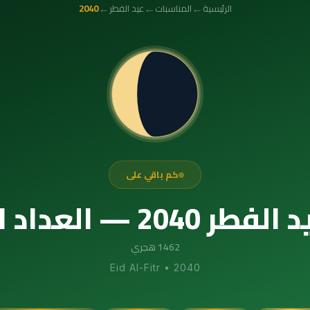
←
←
←
الرئيسية
المناسبات
عيد الفطر
2040
كم باقي على
اد التنازلي الدقيق
1462 هجري
Eid Al-Fitr
•
2040