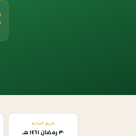
0
تاريخ البداية
٣٠ رمضان ١٤٦١ هـ