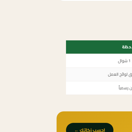
حظة
ل
 لوائح العمل
ن رسمياً
احسب زكاتك ←