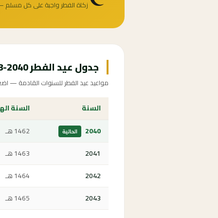
زكاة الفطر واجبة على كل مسلم —
جدول عيد الفطر 2040-2048
مواعيد عيد الفطر للسنوات القادمة — اضغط
السنة
السنة اله
2040
1462 هـ
الحالية
2041
1463 هـ
2042
1464 هـ
2043
1465 هـ