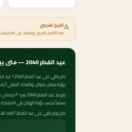
⚠️
تاريخ تقريبي
هذا التاريخ تقريبي ويعتمد على الحسابات 
عيد الفطر 2040 — متى يبدأ وكم باقي على الفطر؟
برؤية هلال شوال، والعداد التنازلي أعل
رسمياً بحسب رؤية الهلال في المملكة ا
كم يوم باقي على عيد الفطر؟ العد التنازلي لعيد الفطر 2040 يُحدَّث تلقائياً كل ثانية. كم باقي لعيد ا