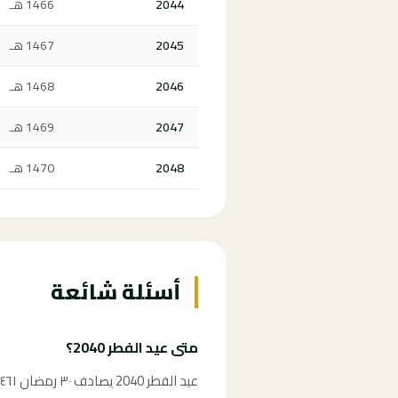
2044
1466 هـ
2045
1467 هـ
2046
1468 هـ
2047
1469 هـ
2048
1470 هـ
أسئلة شائعة
متى عيد الفطر 2040؟
عيد الفطر 2040 يصادف ٣٠ رمضان ١٤٦١ هـ وفق الحسابات الفلكية، ويُعلن رسمياً بحسب رؤية هلال شوال في المملكة العربية السعودية.