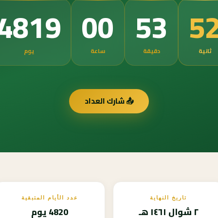
5
4819
00
53
ثانية
دقيقة
ساعة
يوم
📤 شارك العداد
تاريخ النهاية
عدد الأيام المتبقية
٢ شوال ١٤٦١ هـ
4820 يوم