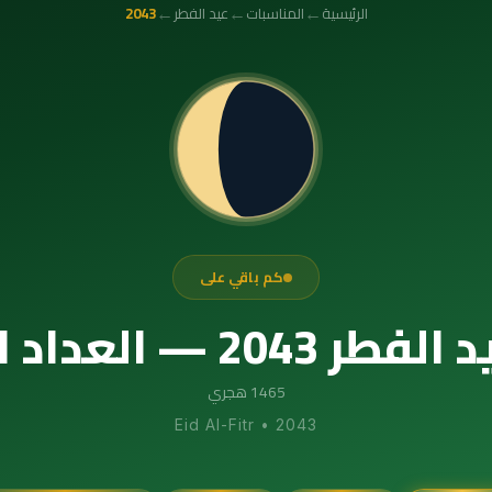
←
←
←
الرئيسية
المناسبات
عيد الفطر
2043
كم باقي على
اد التنازلي الدقيق
1465 هجري
Eid Al-Fitr
•
2043