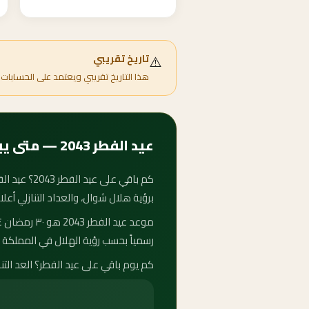
⚠️
تاريخ تقريبي
هذا التاريخ تقريبي ويعتمد على الحسابات 
عيد الفطر 2043 — متى يبدأ وكم باقي على الفطر؟
برؤية هلال شوال، والعداد التنازلي أعل
رسمياً بحسب رؤية الهلال في المملكة ا
كم يوم باقي على عيد الفطر؟ العد التنازلي لعيد الفطر 2043 يُحدَّث تلقائياً كل ثانية. كم باقي لعيد ا