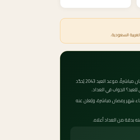
لعربية السعودية.
كم باقي على عيد الفطر 2043؟ عيد الفطر المبارك — أو العيد الصغير كما يُعرف شعبياً — يأتي بعد انتهاء شهر رمضان مباشرةً. موعد العيد 2043 يُحدَّد
 للعيد؟ الجواب في العداد.
فلكية. متى عيد الفطر 2043؟ يبدأ عيد الفطر بعد انتهاء شهر رمضان مباشرة، ويُعلن عنه