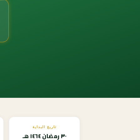
0
تاريخ البداية
٣٠ رمضان ١٤٦٤ هـ