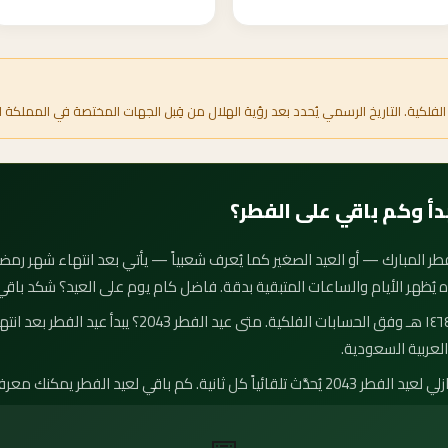
الفلكية. التاريخ الرسمي يُحدد بعد رؤية الهلال من قِبل الجهات المختصة في المملكة ا
اه يُظهر الأيام والساعات المتبقية بدقة. فاضل كام يوم على العيد؟ شكد باقي
موعد عيد الفطر 2043 هو ٣٠ رمضان ١٤٦٤ هـ وفق الحسابات ال
لعربية السعودية.
لفطر يمكنك معرفته بدقة من العداد أعلاه.