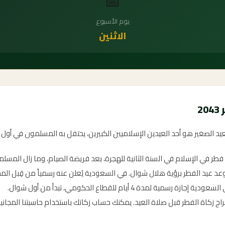
📅
يوم الأسبوع
الاثنين
2
لعيد الصغير هو أحد العيدين الإسلاميين الكبيرين، يحتفل به المسلمون في أول
د فطر في الإسلام في السنة الثانية للهجرة، بعد فريضة الصيام، وما زال المسل
موعد عيد الفطر برؤية هلال شوال. في السعودية يُعلن عنه رسمياً من قِبل المح
ازة رسمية لمدة 4 أيام للقطاع الحكومي، تبدأ من أول شوال.
راج زكاة الفطر قبل صلاة العيد. يمكنك حساب زكاتك باستخدام حاسبتنا المجانية