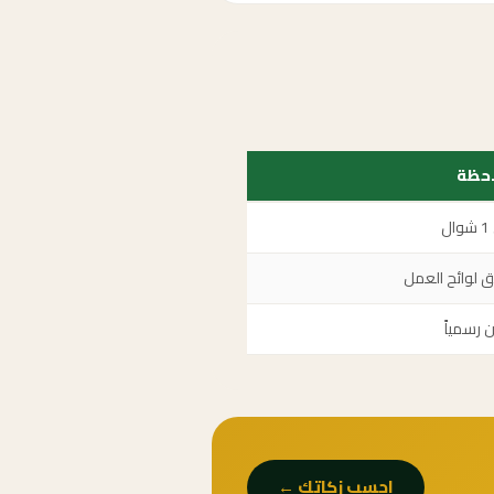
حظة
ل
 لوائح العمل
ن رسمياً
احسب زكاتك ←