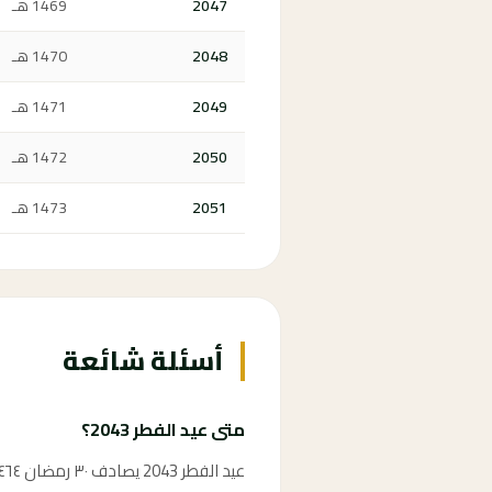
2047
1469 هـ
2048
1470 هـ
2049
1471 هـ
2050
1472 هـ
2051
1473 هـ
أسئلة شائعة
متى عيد الفطر 2043؟
عيد الفطر 2043 يصادف ٣٠ رمضان ١٤٦٤ هـ وفق الحسابات الفلكية، ويُعلن رسمياً بحسب رؤية هلال شوال في المملكة العربية السعودية.