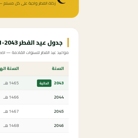
زكاة الفطر واجبة على كل مسلم —
جدول عيد الفطر 2043-2051
مواعيد عيد الفطر للسنوات القادمة — اضغط
السنة
السنة اله
2043
1465 هـ
الحالية
2044
1466 هـ
2045
1467 هـ
2046
1468 هـ