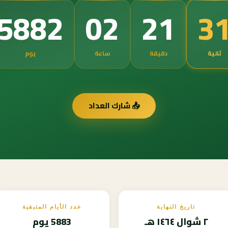
5882
02
21
3
ثانية
دقيقة
ساعة
يوم
📤 شارك العداد
تاريخ النهاية
عدد الأيام المتبقية
٢ شوال ١٤٦٤ هـ
5883 يوم