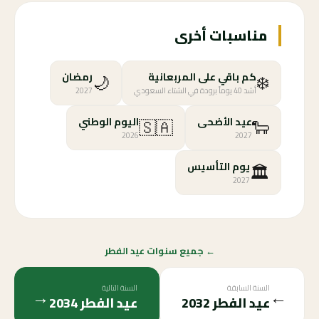
مناسبات أخرى
🌙
❄️
كم باقي على المربعانية
رمضان
أشد 40 يوماً برودة في الشتاء السعودي
2027
🇸🇦
🐑
عيد الأضحى
اليوم الوطني
2026
2027
🏛️
يوم التأسيس
2027
← جميع سنوات عيد الفطر
السنة السابقة
السنة التالية
→
←
عيد الفطر
2032
عيد الفطر
2034