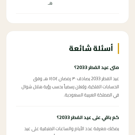
الف
هـ
41 ←
أسئلة شائعة
متى عيد الفطر 2033؟
عيد الفطر 2033 يصادف ٣٠ رمضان ١٤٥٤ هـ وفق
الحسابات الفلكية، ويُعلن رسمياً بحسب رؤية هلال شوال
في المملكة العربية السعودية.
كم باقي على عيد الفطر 2033؟
يمكنك معرفة عدد الأيام والساعات المتبقية على عيد