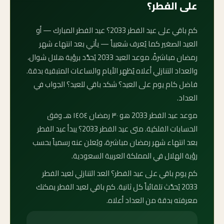
على الفطر؟
كم باقي على عيد الفطر 2033؟ عيد الفطر المبارك — أو
العيد الصغير كما يُعرف شعبياً — يأتي بعد انتهاء شهر
رمضان مباشرةً. موعد العيد 2033 يُحدَّد برؤية هلال شوال،
والعداد التنازلي أعلاه يُظهر الأيام والساعات المتبقية بدقة.
فاضل كام يوم على العيد؟ شكد باقي للعيد؟ الجواب في
العداد.
موعد عيد الفطر 2033 هو ٣٠ رمضان ١٤٥٤ هـ وفق
الحسابات الفلكية. متى عيد الفطر 2033؟ يبدأ عيد الفطر
بعد انتهاء شهر رمضان مباشرة، ويُعلن عنه رسمياً بحسب
رؤية الهلال في المملكة العربية السعودية.
كم يوم باقي على عيد الفطر؟ العد التنازلي لعيد الفطر
2033 يُحدَّث تلقائياً كل ثانية. كم باقي لعيد الفطر يمكنك
معرفته بدقة من العداد أعلاه.