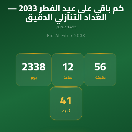
كم باقي على عيد الفطر 2033 —
العداد التنازلي الدقيق
1455 هجري
Eid Al-Fitr
•
2033
2338
12
56
دقيقة
ساعة
يوم
40
ثانية