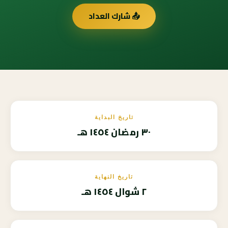
📤 شارك العداد
تاريخ البداية
٣٠ رمضان ١٤٥٤ هـ
تاريخ النهاية
٢ شوال ١٤٥٤ هـ