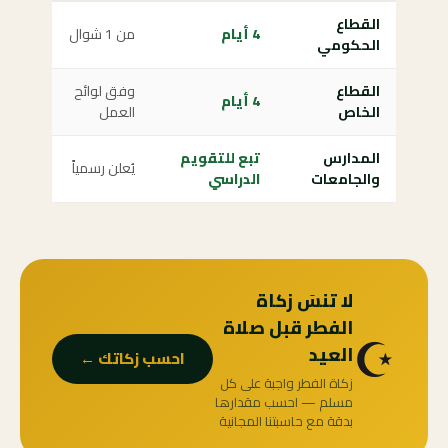
القطاع
4 أيام
من 1 شوال
الحكومي
القطاع
وفق لوائح
4 أيام
الخاص
العمل
المدارس
تبع للتقويم
يُعلن رسمياً
والجامعات
الدراسي
لا تنسَ زكاة
الفطر قبل صلاة
☪️
العيد
احسب زكاتك ←
زكاة الفطر واجبة على كل
مسلم — احسب مقدارها
بدقة مع حاسبتنا المجانية