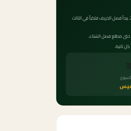
كم باقي على الخريف 2027؟ العداد التنازلي أعلاه يوضح بدقة عدد الأيام والساعات المتبقية على فصل الخريف 2027. يبدأ فصل الخريف فلكياً في الثالث

يوم ال
الخ