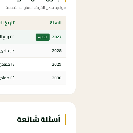
مواعيد فصل الخريف للسنوات القادمة — اض
السنة
تاريخ ال
2027
٢٢ ربيع الآخر ١٤٤٩ هـ
الحالية
2028
٤ جمادى الأولى ١٤٥٠ هـ
2029
١٤ جمادى الأولى ١٤٥١ هـ
2030
٢٤ جمادى الأولى ١٤٥٢ هـ
أسئلة شائعة