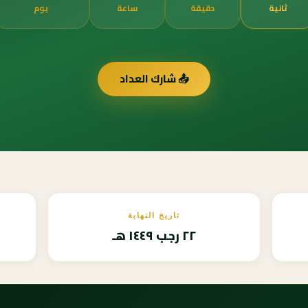
ثانية
دقيقة
ساعة
يوم
📤 شارك العداد
تاريخ النهاية
٢٢ رجب ١٤٤٩ هـ