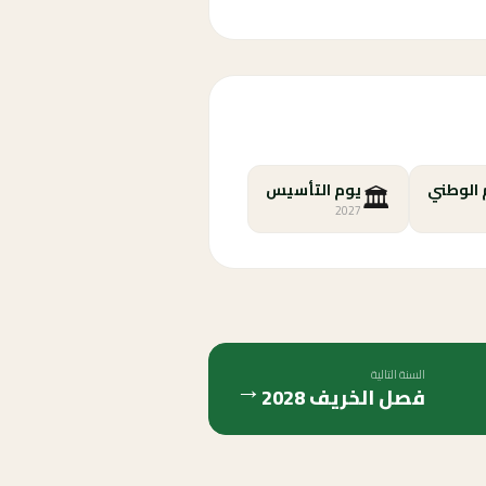
🏛️
 الوطني
يوم التأسيس
2027
السنة التالية
→
فصل الخريف
2028