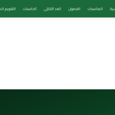
سية
المناسبات
الفصول
العد التنازلي
الحاسبات
التقويم ال