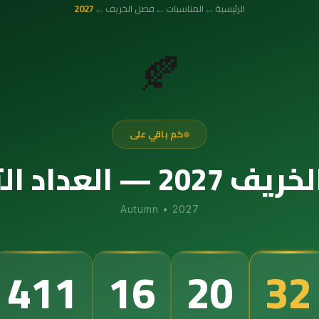
←
←
←
الرئيسية
المناسبات
فصل الخريف
2027
🍂
كم باقي على
 التنازلي الدقيق
Autumn
•
2027
411
16
20
31