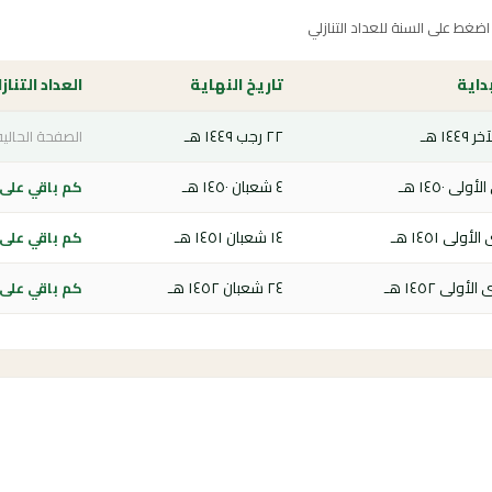
غط على السنة للعداد التنازلي
بداية
تاريخ النهاية
العداد التناز
٢٢ رجب ١٤٤٩ هـ
الصفحة الحالية
٤ شعبان ١٤٥٠ هـ
كم باقي على فص
١٤ شعبان ١٤٥١ هـ
كم باقي على فص
٢٤ شعبان ١٤٥٢ هـ
كم باقي على فص