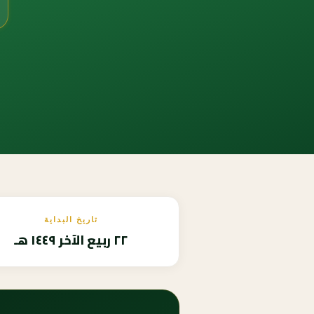
تاريخ البداية
٢٢ ربيع الآخر ١٤٤٩ هـ