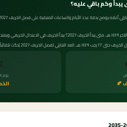
كم باقي على انتهاء الخريف؟ يمتد ف

أسبوع
ال
ميس
الخر