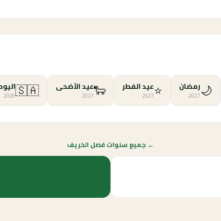
🇸🇦
🐑
⭐
🌙
رمضان
عيد الفطر
عيد الأضحى
اليوم
2026
2027
2027
2027
← جميع سنوات فصل الخريف