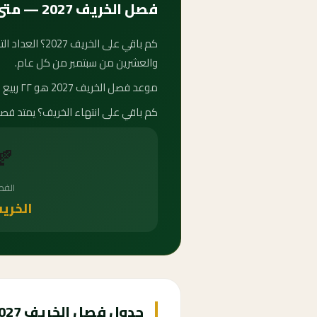
فصل الخريف 2027 — متى يبدأ وكم باقي عليه؟
والعشرين من سبتمبر من كل عام.
موعد فصل الخريف 2027 هو ٢٢ ربيع الآخر ١٤٤٩ هـ. متى يبدأ الخريف 2027؟ يبدأ الخريف في الاعتدال الخريفي ويمتد حتى مطلع فصل الشتاء.
كم باقي على انتهاء الخريف؟ يمتد فصل الخريف حتى ٢٢ رجب ١٤٤٩ هـ. العد التنازلي لفصل الخري
🍂
الف
الخري
جدول فصل الخريف 2027-2035