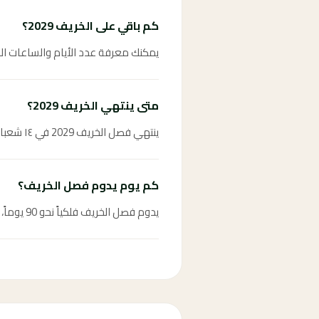
كم باقي على الخريف 2029؟
يمكنك معرفة عدد الأيام والساعات المتبقية على فصل الخ
متى ينتهي الخريف 2029؟
ينتهي فصل الخريف 2029 في ١٤ شعبان ١٤٥١ هـ ويبدأ بعده فصل الشتاء مباشرة.
كم يوم يدوم فصل الخريف؟
يدوم فصل الخريف فلكياً نحو 90 يوماً، من الثالث والعشرين من سبتمبر حتى العشرين من ديسمبر.