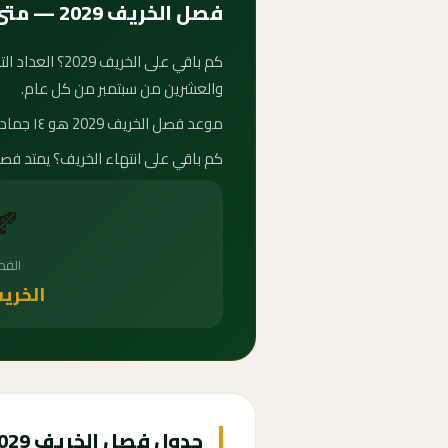
فصل الخريف 2029 — متى يبدأ وكم باقي عليه؟
والعشرين من سبتمبر من كل عام.
موعد فصل الخريف 2029 هو ١٤ جمادى الأولى ١٤٥١ هـ. متى يبدأ الخريف 2029؟ يبدأ الخريف في الاعتدال الخريفي ويمتد حتى مطلع فصل الشتاء.
كم باقي على انتهاء الخريف؟ يمتد فصل الخريف حتى ١٤ شعبان ١٤٥١ هـ. العد التنازلي لفصل الخر
🍂
الف
الخري
جدول فصل الخريف 2029-2037