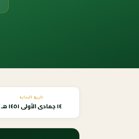
تاريخ البداية
١٤ جمادى الأولى ١٤٥١ هـ