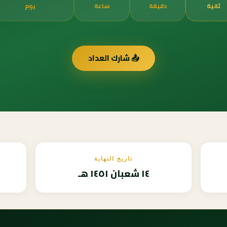
ثانية
دقيقة
ساعة
يوم
📤 شارك العداد
تاريخ النهاية
١٤ شعبان ١٤٥١ هـ