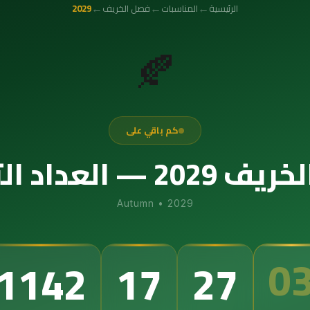
←
←
←
الرئيسية
المناسبات
فصل الخريف
2029
🍂
كم باقي على
 التنازلي الدقيق
Autumn
•
2029
0
1142
17
27