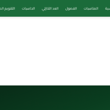
سية
المناسبات
الفصول
العد التنازلي
الحاسبات
التقويم ال