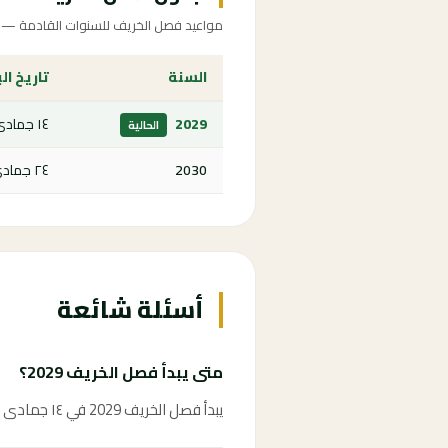
مواعيد فصل الخريف للسنوات القادمة — اض
السنة
تاريخ ال
2029
١٤ جمادى الأولى ١٤٥١ هـ
الحالية
2030
٢٤ جمادى الأولى ١٤٥٢ هـ
أسئلة شائعة
متى يبدأ فصل الخريف 2029؟
يبدأ فصل الخريف 2029 في ١٤ جمادى الأولى ١٤٥١ هـ، وهو موعد الاعتدال الخريفي فلكياً.