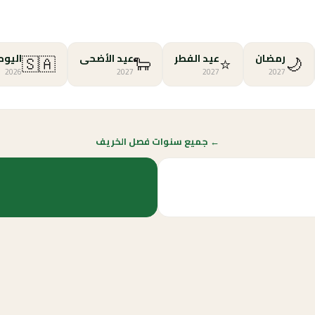
🇸🇦
🐑
⭐
🌙
رمضان
عيد الفطر
عيد الأضحى
اليوم
2026
2027
2027
2027
← جميع سنوات فصل الخريف