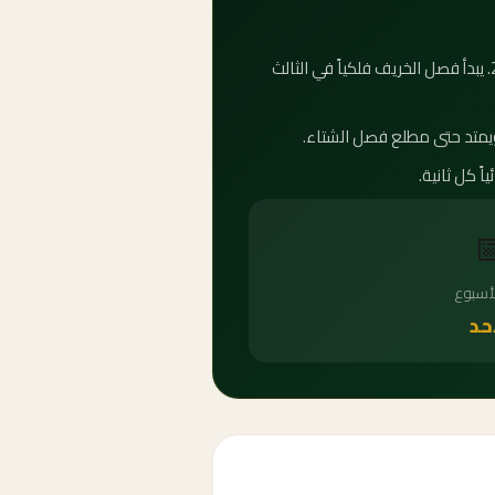
كم باقي على الخريف 2029؟ العداد التنازلي أعلاه يوضح بدقة عدد الأيام والساعات المتبقية على فصل الخريف 2029. يبدأ فصل الخريف فلكياً في الثالث

يوم ال
ال