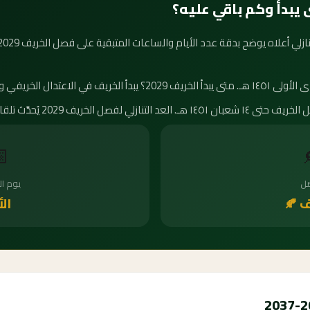
كم باقي على انتهاء الخريف؟ يمتد فص

أسبوع
ال
أحد
الخر