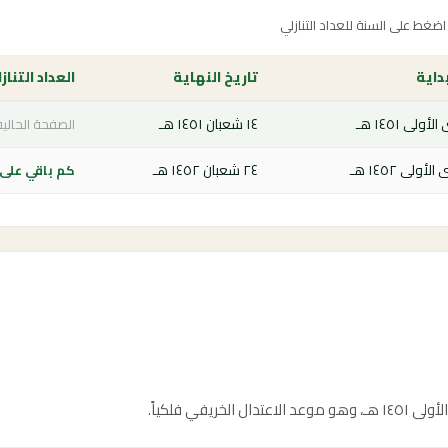
غط على السنة للعداد التنازلي
بداية
تاريخ النهاية
العداد التناز
١٤ شعبان ١٤٥١ هـ
الصفحة الحالية
٢٤ شعبان ١٤٥٢ هـ
كم باقي على فص