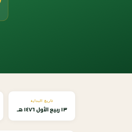
تاريخ البداية
١٣ ربيع الأول ١٤٧٦ هـ