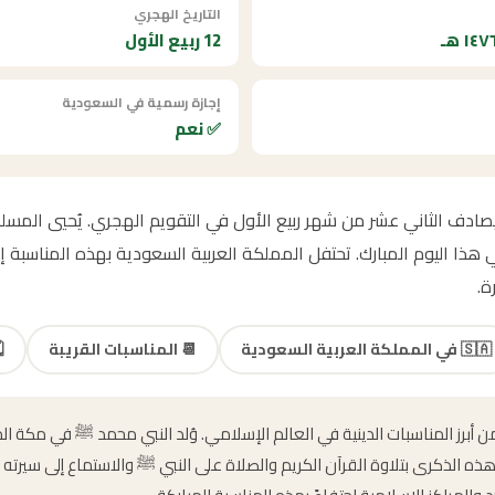
التاريخ الهجري
12 ربيع الأول
إجازة رسمية في السعودية
✅ نعم
مولد النبوي الشريف 2054 يصادف الثاني عشر من شهر ربيع الأول في التقويم الهجري. يُحي
ا اليوم المبارك. تحتفل المملكة العربية السعودية بهذه المناسبة إجا
ة.
🇸🇦
في المملكة العربية السعودية
📆
المناسبات القريبة
️
 من أبرز المناسبات الدينية في العالم الإسلامي. وُلد النبي محمد ﷺ في مكة 
هذه الذكرى بتلاوة القرآن الكريم والصلاة على النبي ﷺ والاستماع إلى سيرته 