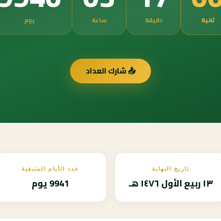
ثانية
دقيقة
ساعة
يوم
📤 شارك العداد
تاريخ النهاية
عدد الأيام المتبقية
١٣ ربيع الأول ١٤٧٦ هـ
9941 يوم