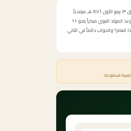
كم باقي على المولد النبوي الشريف 2054؟ موعده يصادف الثاني عشر من ربيع الأول 1476 هجرياً، الموافق ١٣ ربيع الأول ١٤٧٦ هـ ميلادياً.
متى المولد النبوي 2054؟ — العداد التنازلي أعلاه يوضح الأيام والساعات والدقائق المتبقية بدقة. يتنقل موعد المولد النبوي مبكراً بنحو 11
العام؟ والجواب دائماً في الثاني
لعربية السعودية.