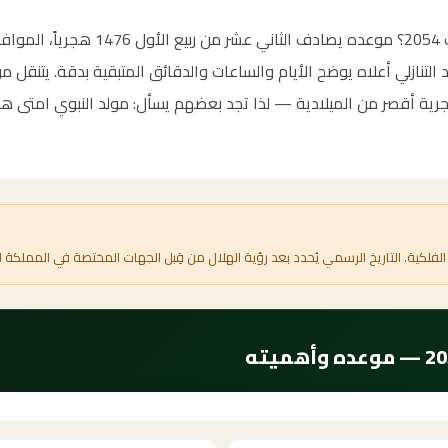
جرية أقصر من الميلادية — لذا تجد بعضهم يسأل: مولد النبوي امتى هذا 
الفلكية. التاريخ الرسمي يُحدد بعد رؤية الهلال من قِبل الجهات المختصة في المملكة ا