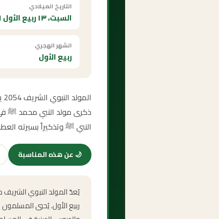
التاريخ الميلادي
السبت، ١٣ ربيع الأول ١٤٧٦ هـ
الشهر الهجري
ربيع الأول
ال
ذكرى مولد النبي محمد ﷺ في هذ
النبي ﷺ وتذكيراً بسيرته العطر
🌙
عن هذه المناسبة
يُعدّ المولد النبوي الشريف
ربيع الأول. يُحيي المسلمون 