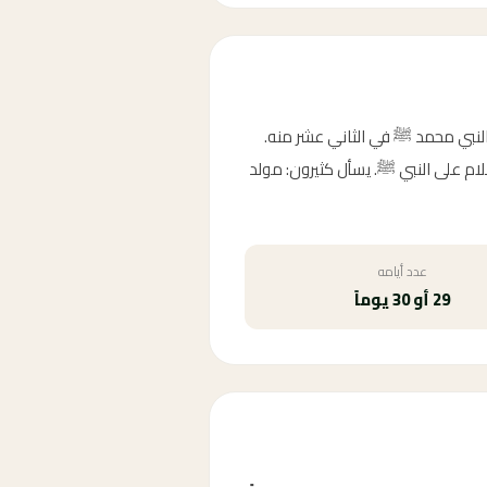
 النبي محمد ﷺ في الثاني عشر منه.
سلام على النبي ﷺ. يسأل كثيرون: مولد
عدد أيامه
29 أو 30 يوماً