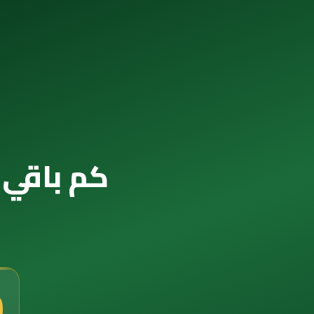
كم باقي ع
8