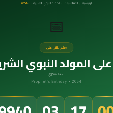
←
←
←
الرئيسية
المناسبات
المولد النبوي الشريف
2054
📅
كم باقي على
لى المولد النبوي الشريف 4
1476 هجري
Prophet's Birthday
•
2054
9940
03
16
5