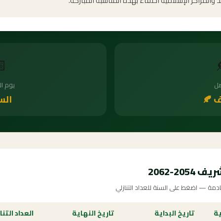
والدروس الدينية في المساجد والمراكز الإسلامية احتف

أسبوع
ال
سبت
الخر
جدول ال
مواعيد المولد النبوي الشريف للسنوات ا
داد التنازلي
تاريخ النهاية
تاريخ البداية
ال