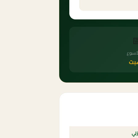

يوم ال
ال
الع